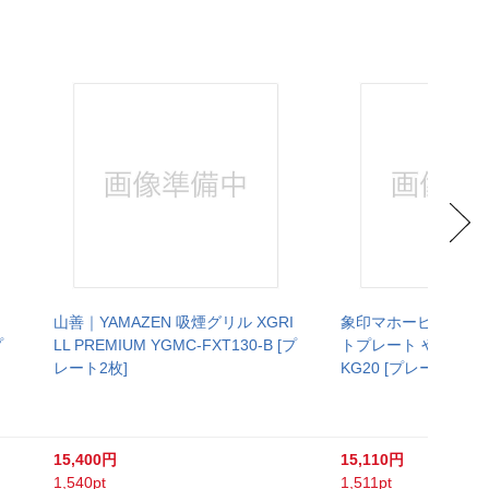
ト
山善｜YAMAZEN 吸煙グリル XGRI
象印マホービン｜ZOJI
プ
LL PREMIUM YGMC-FXT130-B [プ
トプレート やきやき 
レート2枚]
KG20 [プレート2枚]
15,400円
15,110円
1,540pt
1,511pt