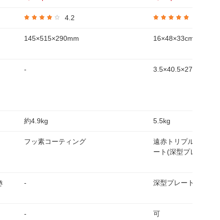
4.2
5.0
145×515×290mm
16×48×33cm
-
3.5×40.5×27cm
約4.9kg
5.5kg
フッ素コーティング
遠赤トリプルチタン
ート(深型プレートの
き
-
深型プレート・焼肉
-
可