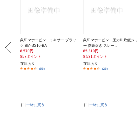
 フード
象印マホービン ミキサー ブラッ
象印マホービン 圧力IH炊飯ジ
ク BM-SS10-BA
ー 炎舞炊き スレー...
8,570円
85,310円
857ポイント
8,531ポイント
在庫あり
在庫あり
(55)
(25)
一緒に買う
一緒に買う