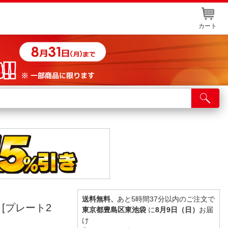
カート
店舗サービス
ット取り置き
イントカードWEB登録
舗情報・店舗一覧
取り寄せ品入荷状況照会
送料無料、
あと5時間37分以内のご注文で
 [プレート2
東京都豊島区東池袋
に
8月9日（日）
お届
け
】