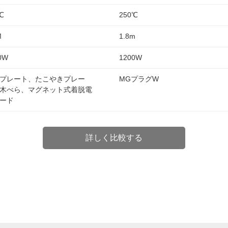
℃
250℃
M
1.8m
0W
1200W
プレート、たこやきプレー
MGプラグW
木べら、マグネット式着脱電
ード
詳しく比較する