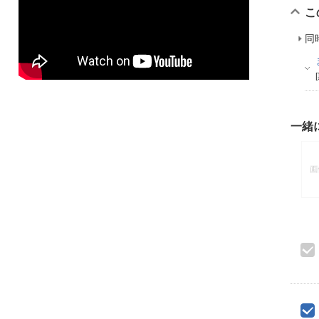
こ
同
一緒