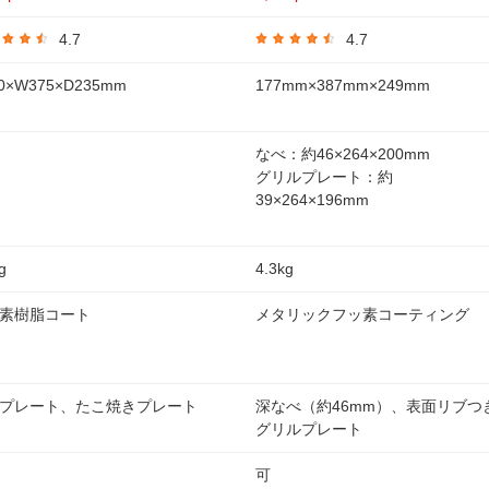
4.7
4.7
0×W375×D235mm
177mm×387mm×249mm
なべ：約46×264×200mm
グリルプレート：約
39×264×196mm
g
4.3kg
素樹脂コート
メタリックフッ素コーティング
プレート、たこ焼きプレート
深なべ（約46mm）、表面リブつ
グリルプレート
可