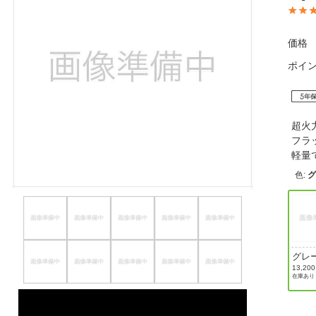
ほしいもの
価格
お知らせ
ポイ
超火
フラ
軽量
色
:
グレ
13,20
在庫あり