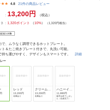
法
よくある質問・お問合せ
4.8
21
件の商品レビュー
I
13,200円
ご利用規約
（税込）
ント
1,320ポイント
（
10%
）
（1,320円相当）
E
力で、ムラなく調理できるホットプレート。
ット＆たこ焼きプレート付きで、丸洗い可能。
で持ち運びやすく、デザインもスマートです。
詳細
グレー
ー
レッド
クリームホ
ハニーイエ
ワイト
ロー
0円
13,200円
13,200円
11,880円
在庫あり
在庫あり
販売を終了しまし
た（生産完了）