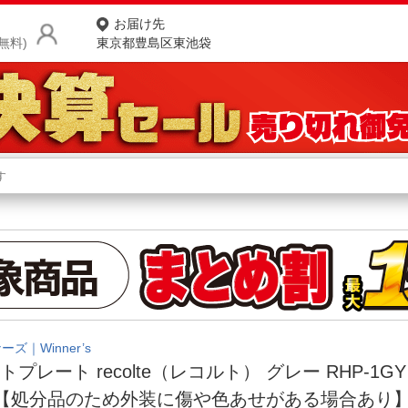
お届け先
無料)
東京都豊島区東池袋
商品をさがす
ランキングからさがす
ネ
カテゴリ一覧からさがす
ポ
店
お
お客様サポート
ーズ｜Winner’s
トプレート recolte（レコルト） グレー RHP-1GY
ご利用ガイド
 【処分品のため外装に傷や色あせがある場合あり