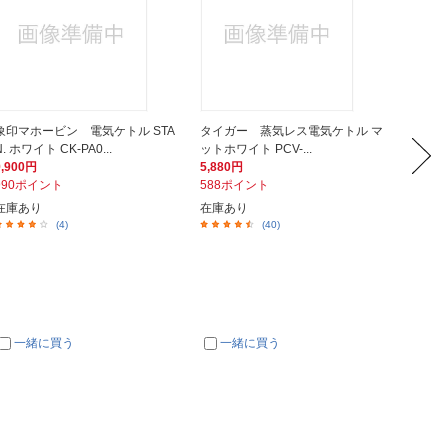
象印マホービン 電気ケトル STA
タイガー 蒸気レス電気ケトル マ
T-fa
N. ホワイト CK-PA0...
ットホワイト PCV-...
ウエリッ
9,900円
5,880円
13,22
990ポイント
588ポイント
1,32
在庫あり
在庫あり
店在庫有
(4)
(40)
一緒に買う
一緒に買う
一