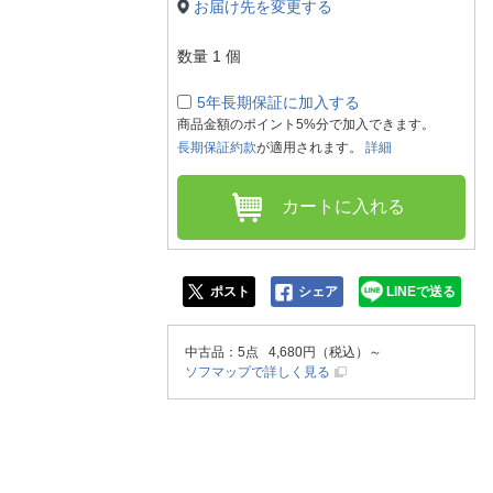
人窓口
お届け先を変更する
R情報
数量
1
個
5年長期保証に加入する
商品金額のポイント5%分で加入できます。
長期保証約款
が適用されます。
詳細
nglish / 中文
カートに入れる
ポスト
シェア
LINEで送る
中古品
：5点 4,680円（税込）～
ソフマップで詳しく見る