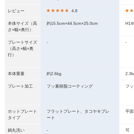
レビュー
4.8
本体サイズ（高
約15.5cm×44.5cm×25.0cm
H14
さ×幅×奥行）
プレートサイズ
-
-
（高さ×幅×奥
行）
本体重量
約2.6kg
2.3k
プレート加工
フッ素樹脂コーティング
フッ
ホットプレート
フラットプレート、タコヤキプレ
平面
タイプ
ート
鍋丸洗い
-
可