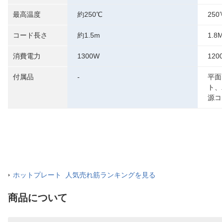
最高温度
約250℃
250
コード長さ
約1.5m
1.8
消費電力
1300W
120
付属品
-
平面
ト、
源コ
ホットプレート 人気売れ筋ランキングを見る
商品について