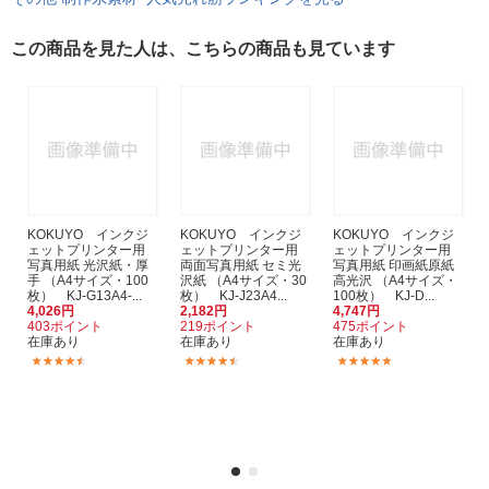
この商品を見た人は、こちらの商品も見ています
KOKUYO インクジ
KOKUYO インクジ
KOKUYO インクジ
ェットプリンター用
ェットプリンター用
ェットプリンター用
写真用紙 光沢紙・厚
両面写真用紙 セミ光
写真用紙 印画紙原紙
手 （A4サイズ・100
沢紙 （A4サイズ・30
高光沢 （A4サイズ・
枚） KJ-G13A4-...
枚） KJ-J23A4...
100枚） KJ-D...
4,026円
2,182円
4,747円
403ポイント
219ポイント
475ポイント
在庫あり
在庫あり
在庫あり
(26)
(18)
(3)