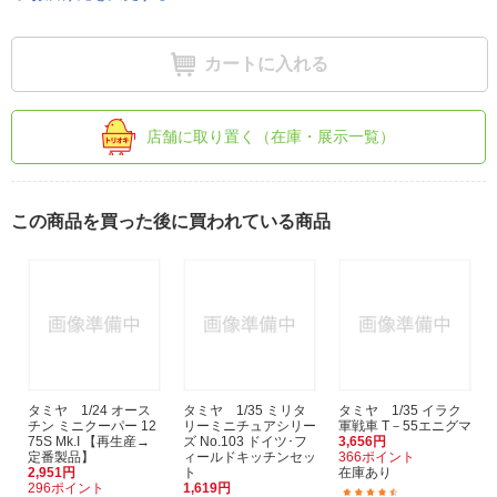
カートに入れる
店舗に取り置く（在庫・展示一覧）
この商品を買った後に買われている商品
タミヤ 1/24 オース
タミヤ 1/35 ミリタ
タミヤ 1/35 イラク
チン ミニクーパー 12
リーミニチュアシリー
軍戦車 T－55エニグマ
75S Mk.I 【再生産→
ズ No.103 ドイツ･フ
3,656円
定番製品】
ィールドキッチンセッ
366ポイント
2,951円
ト
在庫あり
296ポイント
1,619円
(3)