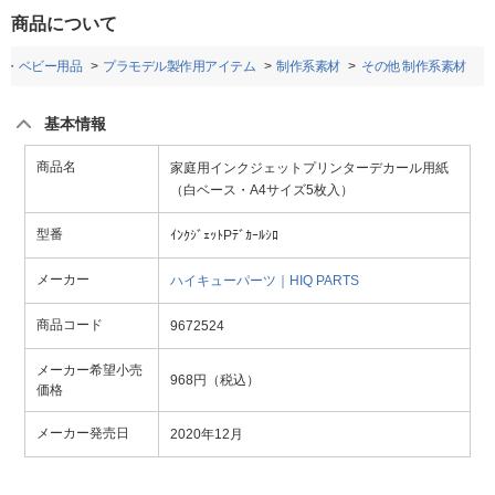
商品について
ー・ベビー用品
プラモデル製作用アイテム
制作系素材
その他 制作系素材
基本情報
商品名
家庭用インクジェットプリンターデカール用紙
（白ベース・A4サイズ5枚入）
型番
ｲﾝｸｼﾞｪｯﾄPﾃﾞｶｰﾙｼﾛ
メーカー
ハイキューパーツ｜HIQ PARTS
商品コード
9672524
メーカー希望小売
968円（税込）
価格
メーカー発売日
2020年12月