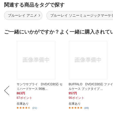
関連する商品をタグで探す
ブルーレイ アニメ
ブルーレイ ソニーミュージックマーケ
ご一緒にいかがですか？よく一緒に購入されて
クリーナ
サンワサプライ DVD/CD対応 セ
BUFFALO DVD/CD対応 ファイ
.
ミハードケース 96枚...
ルケース ブックタイプ ...
863円
957円
87ポイント
96ポイント
在庫あり
在庫あり
(21)
(46)