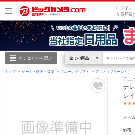
ログイン
会員登録(
こんにちは
カテゴリから選ぶ
全ての商品
ログイン
トップ
ゲーム・映画・音楽
ブルーレイソフト
アニメ（ブルーレイ）
アニプ
テレ
新規会員登録
レイ
会員メニュー
メーカ
お買いもの履歴
価格
閲覧履歴