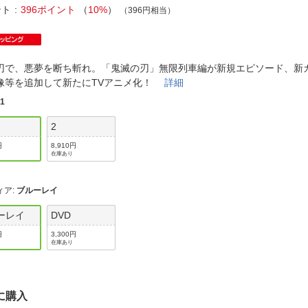
法
よくある質問・お問合せ
ント
396ポイント
（
10%
）
（396円相当）
I
ご利用規約
刃で、悪夢を断ち斬れ。「鬼滅の刃」無限列車編が新規エピソード、新
像等を追加して新たにTVアニメ化！
詳細
:
1
E
2
円
8,910円
在庫あり
ィア
:
ブルーレイ
ーレイ
DVD
円
3,300円
在庫あり
に購入