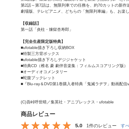
第2話～第7話は、無限列車での任務を、約70カットの新
劇場版、テレビアニメ、どちらの「無限列車編」も、お楽しみ
【収録話】
第一話「炎柱・煉獄杏寿郎」
【完全生産限定版特典】
■ufotable描き下ろし収納BOX
■特製三方背ボックス
■ufotable描き下ろしデジジャケット
■特典CD（椎名 豪 劇伴音楽集：フィルムスコアリング版）
■オーディオコメンタリー
■蛇腹ブックレット
■『Blu-ray＆DVD第1巻購入者特典「鬼滅ラヂヲ」動画配
(C)吾峠呼世晴／集英社・アニプレックス・ufotable
商品レビュー
5.0
1件のレビュー
す