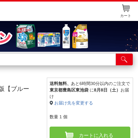
カート
店舗サービス
ット取り置き
イントカードWEB登録
送料無料、
あと6時間30分以内のご注文で
定版【ブルー
東京都豊島区東池袋
に
8月8日（土）
お届
舗情報・店舗一覧
け
お届け先を変更する
取り寄せ品入荷状況照会
数量
1
個
カートに入れる