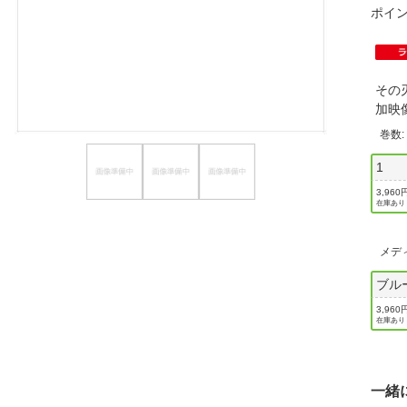
ポイ
ほしいもの
お知らせ
その
加映
巻数
1
3,960
在庫あり
メデ
ブル
3,960
在庫あり
一緒