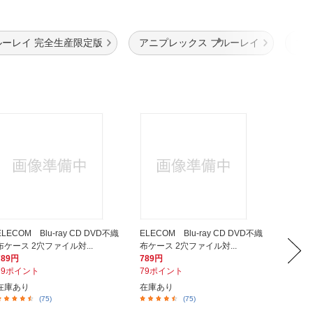
ルーレイ 完全生産限定版
アニプレックス ブルーレイ
ブ
ELECOM Blu-ray CD DVD不織
ELECOM Blu-ray CD DVD不織
サンワサプ
布ケース 2穴ファイル対...
布ケース 2穴ファイル対...
D対応 プ
789円
789円
800円
79ポイント
79ポイント
80ポイ
在庫あり
在庫あり
在庫あ
(75)
(75)