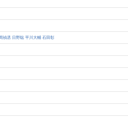
岡禎丞
日野聡
平川大輔
石田彰