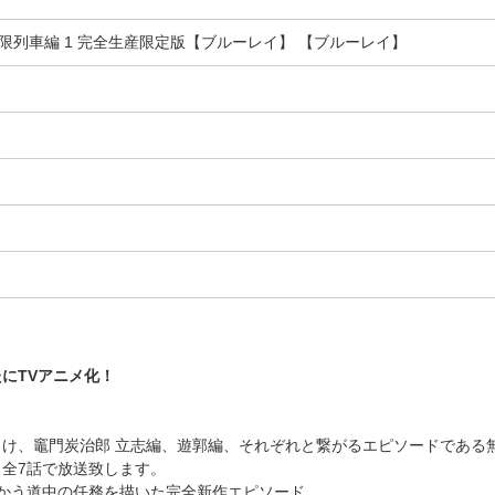
列車編 1 完全生産限定版【ブルーレイ】 【ブルーレイ】
にTVアニメ化！
け、竈門炭治郎 立志編、遊郭編、それぞれと繋がるエピソードである
り全7話で放送致します。
かう道中の任務を描いた完全新作エピソード。