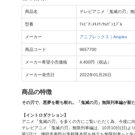
商品名
テレビアニメ「鬼滅の刃」無限
型番
ﾃﾚﾋﾞｱﾆﾒｷﾒﾂﾉﾔﾑｹﾞﾝ1ﾌﾞﾙ
メーカー
アニプレックス｜Aniplex
商品コード
9657700
メーカー希望小売価格
4,400円（税込）
メーカー発売日
2022年01月26日
商品の特徴
その刃で、悪夢を断ち斬れ。「鬼滅の刃」無限列車編が新た
【イントロダクション】
アニメ『鬼滅の刃』を多くの方にご覧いただく為、今後に向
テレビアニメ「鬼滅の刃」無限列車編は、10月10日(日)よ
第1話は、煉獄杏寿郎が鬼殺隊本部を旅立ち無限列車へと向