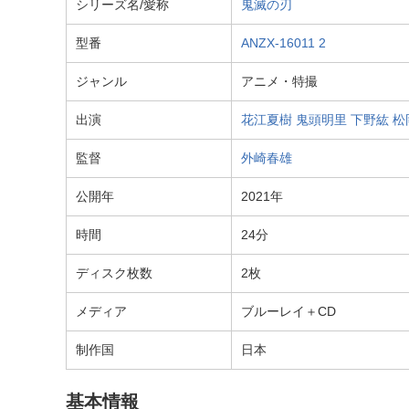
シリーズ名/愛称
鬼滅の刃
型番
ANZX-16011
2
ジャンル
アニメ・特撮
出演
花江夏樹
鬼頭明里
下野紘
松
監督
外崎春雄
公開年
2021年
時間
24分
ディスク枚数
2枚
メディア
ブルーレイ＋CD
制作国
日本
基本情報