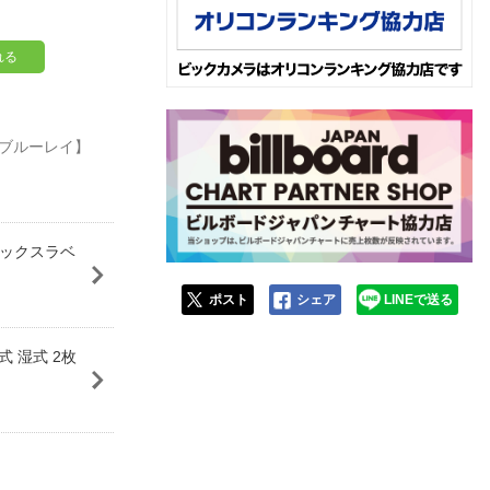
れる
【ブルーレイ】
ンデックスラベ
ポスト
シェア
LINEで送る
 湿式 2枚