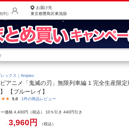
お届け先
無料)
東京都豊島区東池袋
商品をさがす
ランキングからさがす
ネ
カテゴリ一覧からさがす
ポ
レックス｜Aniplex
ビアニメ「鬼滅の刃」無限列車編 1 完全生産限
店
】 【ブルーレイ】
お
5.0
1
件の商品レビュー
お客様サポート
ー価格 4,400円（税込） 10％引き 440円引き
3,960円
ご利用ガイド
（税込）