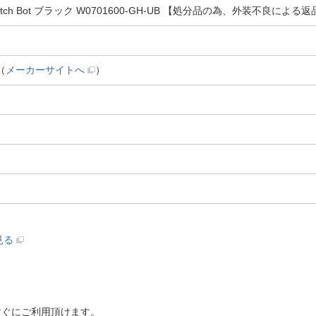
tch Bot ブラック W0701600-GH-UB 【処分品の為、外装不良によ
（
メーカーサイトへ
）
見る
すぐにご利用頂けます。