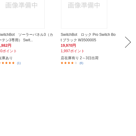
SwitchBot ソーラーパネル3（カ
SwitchBot ロック Pro Switch Bo
Switch
ーテン3専用） Swit...
t ブラック W3500005
ot ブラッ
2,982円
19,970円
25,54
30ポイント
1,997ポイント
2,55
在庫あり
店在庫有り 2～3日出荷
在庫あ
(1)
(6)