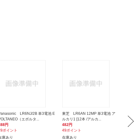
Panasonic LR6NJ/2B 単3電池 E
東芝 LR6AN 12MP 単3電池 ア
Pana
VOLTANEO（エボルタ...
ルカリ1 [12本 /アルカ...
タップＸ
288円
482円
1,760
29ポイント
49ポイント
176ポ
在庫あり
在庫あり
在庫あ