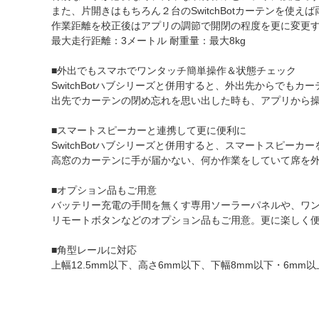
また、片開きはもちろん２台のSwitchBotカーテンを使
作業距離を校正後はアプリの調節で開閉の程度を更に変更
最大走行距離：3メートル 耐重量：最大8kg
■外出でもスマホでワンタッチ簡単操作＆状態チェック
SwitchBotハブシリーズと併用すると、外出先からでもカ
出先でカーテンの閉め忘れを思い出した時も、アプリから
■スマートスピーカーと連携して更に便利に
SwitchBotハブシリーズと併用すると、スマートスピー
高窓のカーテンに手が届かない、何か作業をしていて席を外
■オプション品もご用意
バッテリー充電の手間を無くす専用ソーラーパネルや、ワ
リモートボタンなどのオプション品もご用意。更に楽しく
■角型レールに対応
上幅12.5mm以下、高さ6mm以下、下幅8mm以下・6m