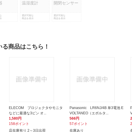
器
温湿度計
開閉センサー
な
選択可能な
選択可能な
示
商品を表示
商品を表示
いる商品はこちら！
ELECOM プロジェクタやモニタ
Panasonic LR6NJ/4B 単3電池 E
などに最適な3ピン オ...
VOLTANEO（エボルタ...
1,580円
566円
158ポイント
57ポイント
店在庫有り 2～3日出荷
在庫あり