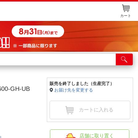
カート
店舗サービス
ット取り置き
イントカードWEB登録
販売を終了しました（生産完了）
00-GH-UB
お届け先を変更する
舗情報・店舗一覧
取り寄せ品入荷状況照会
カートに入れる
店舗に取り置く
細