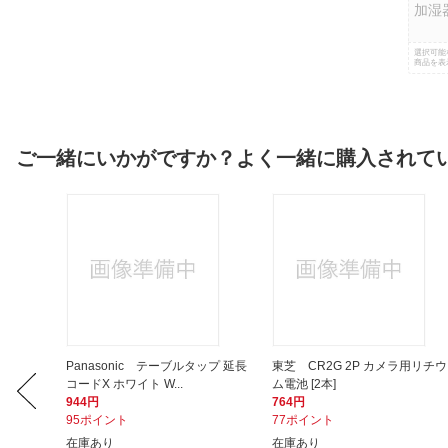
加湿
選択可能
商品を表
ご一緒にいかがですか？よく一緒に購入されて
ップ ザ・
Panasonic テーブルタップ 延長
東芝 CR2G 2P カメラ用リチウ
コードX ホワイト W...
ム電池 [2本]
944円
764円
95ポイント
77ポイント
在庫あり
在庫あり