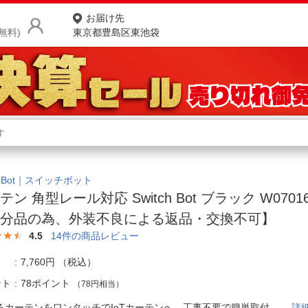
お届け先
無料)
東京都豊島区東池袋
商品をさがす
ランキングからさがす
ネ
カテゴリ一覧からさがす
ポ
tchBot｜スイッチボット
テン 角型レール対応 Switch Bot ブラック W07016
店
処分品の為、外装不良による返品・交換不可】
お
4.5
14
件の商品レビュー
お客様サポート
7,760円
（税込）
ント
78ポイント
（78円相当）
ご利用ガイド
るカーテンをワンタッチでIoTカーテンへ。工事不要で簡単取付。
詳