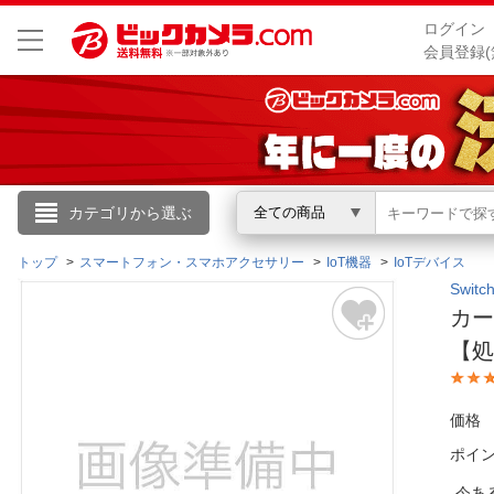
ログイン
会員登録(
こんにちは
カテゴリから選ぶ
全ての商品
ログイン
トップ
スマートフォン・スマホアクセサリー
IoT機器
IoTデバイス
Swi
カー
新規会員登録
【
会員メニュー
価格
お買いもの履歴
ポイ
閲覧履歴
今あ