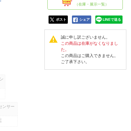
人窓口
（在庫・展示一覧）
R情報
ポスト
シェア
LINEで送る
誠に申し訳ございません。
この商品は在庫がなくなりまし
nglish / 中文
た。
この商品はご購入できません。
ご了承下さい。
ン
センサー
な
示