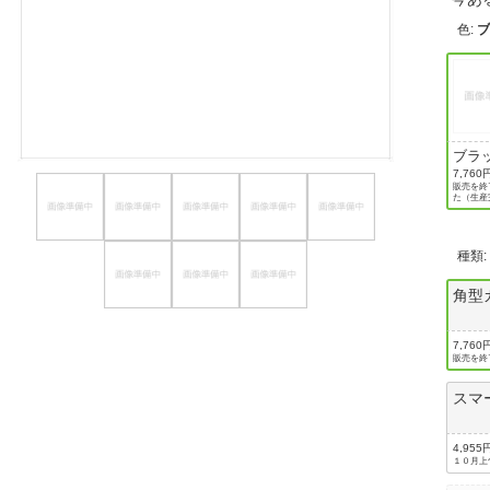
ほしいもの
色
:
お知らせ
ブラ
7,760
販売を終
た（生産
種類
角型
7,760
販売を終
スマ
4,955
１０月上