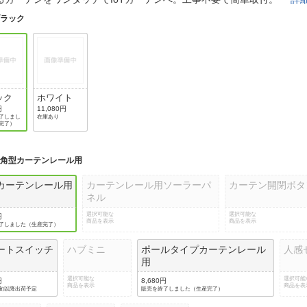
法
よくある質問・お問合せ
ブラック
I
ご利用規約
ック
ホワイト
E
円
11,080円
了しまし
在庫あり
完了）
:
角型カーテンレール用
カーテンレール用
カーテンレール用ソーラーパ
カーテン開閉ボタ
ネル
選択可能な
選択可能な
円
商品を表示
商品を表示
了しました（生産完了）
ートスイッチ
ハブミニ
ポールタイプカーテンレール
人感
用
選択可能な
選択可能
円
8,680円
商品を表示
商品を表
旬以降出荷予定
販売を終了しました（生産完了）