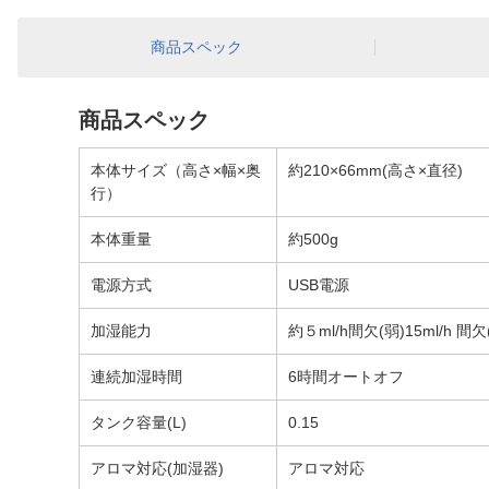
商品スペック
商品スペック
本体サイズ（高さ×幅×奥
約210×66mm(高さ×直径)
行）
本体重量
約500g
電源方式
USB電源
加湿能力
約５ml/h間欠(弱)15ml/h 間欠
連続加湿時間
6時間オートオフ
タンク容量(L)
0.15
アロマ対応(加湿器)
アロマ対応