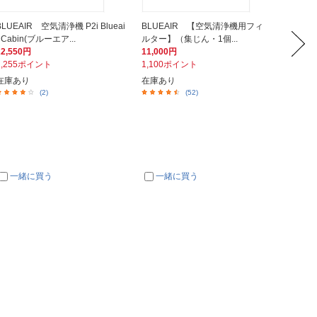
BLUEAIR 空気清浄機 P2i Blueai
BLUEAIR 【空気清浄機用フィ
カジタ
r Cabin(ブルーエア...
ルター】（集じん・1個...
ンパック
22,550円
11,000円
9,900
2,255ポイント
1,100ポイント
297ポ
在庫あり
在庫あり
在庫あ
(2)
(52)
一緒に買う
一緒に買う
一