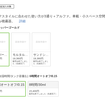
法
よくある質問・お問合せ
I
ご利用規約
フスタイルに合わせた使い方が3通り＋アルファ。車載・小スペース空
ル噴霧器。
詳細
カッパーゴールド
E
パーゴ
モルタルブ
サンドシル
ド
ラック
バー
0円
19,360円
19,360円
販売を終了しまし
販売を終了しまし
た（生産完了）
た（生産完了）
加湿時間/タンク容量(L)
:
6時間オートオフ/0.15
オートオフ/0.15
8時間/30ml
0円
15,400円
販売を終了しました（生産完了）