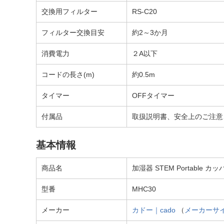
交換用フィルター
RS-C20
フィルター交換目安
約2～3か月
消費電力
２A以下
コードの長さ(m)
約0.5m
タイマー
OFFタイマー
付属品
取扱説明書、安全上のご注意、
基本情報
商品名
加湿器 STEM Portable カ
型番
MHC30
メーカー
カドー｜cado
（
メーカーサ