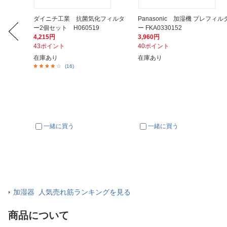
400seri
ダイニチ工業 抗菌気化フィルタ
Panasonic 加湿機 プレフィル
ー2個セット H060519
ー FKA0330152
4,215円
3,960円
43ポイント
40ポイント
在庫あり
在庫あり
(16)
一緒に買う
一緒に買う
加湿器 人気売れ筋ランキングを見る
商品について