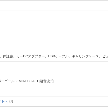
保証書、カーDCアダプター、USBケーブル、キャリングケース、ピュリ
ッパーゴールド MH-C30-GD [超音波式]
イトへ
）