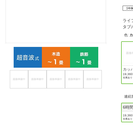
ほしいもの
お知らせ
ライ
タブ
色
:
カッ
ール
19,36
在庫あり
連続
6時間
19,36
在庫あり