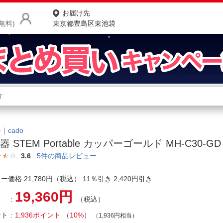
お届け先
無料)
東京都豊島区東池袋
商品をさがす
ランキングからさがす
ネ
カテゴリ一覧からさがす
ポ
｜cado
器 STEM Portable カッパーゴールド MH-C30-GD
店
3.6
5
件の商品レビュー
お
ー価格 21,780円（税込） 11％引き 2,420円引き
お客様サポート
19,360円
（税込）
ご利用ガイド
ント
1,936ポイント
（
10%
）
（1,936円相当）