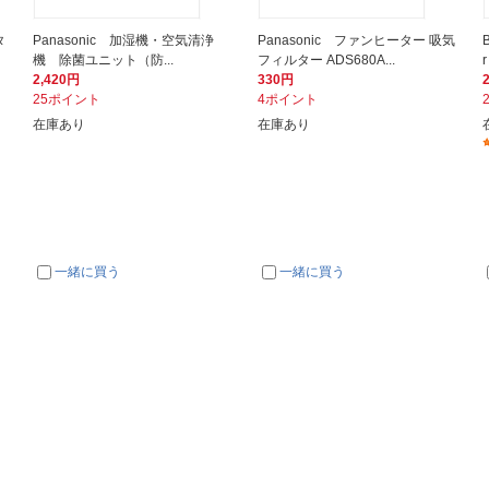
タ
Panasonic 加湿機・空気清浄
Panasonic ファンヒーター 吸気
機 除菌ユニット（防...
フィルター ADS680A...
2,420円
330円
25ポイント
4ポイント
在庫あり
在庫あり
一緒に買う
一緒に買う