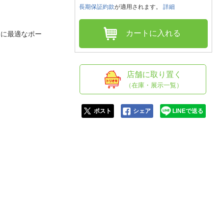
人窓口
長期保証約款
が適用されます。
詳細
R情報
カートに入れる
間に最適なポー
nglish / 中文
店舗に取り置く
（在庫・展示一覧）
ポスト
シェア
LINEで送る