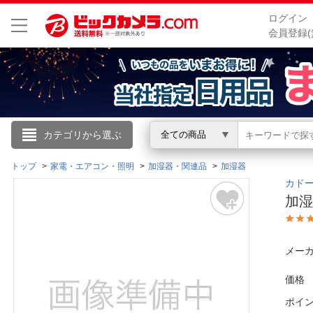
ログイン
会員登録(
こんにちは
カテゴリから選ぶ
全ての商品
ログイン
トップ
家電・エアコン・照明
加湿器・関連品
加湿器
カドー
加湿
新規会員登録
会員メニュー
メーカ
お買いもの履歴
価格
ポイ
閲覧履歴