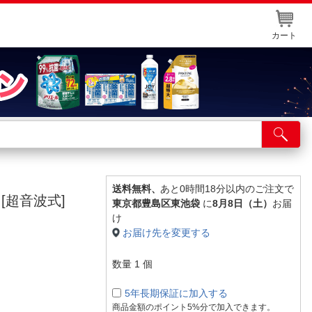
カート
店舗サービス
ット取り置き
イントカードWEB登録
送料無料、
あと0時間18分以内のご注文で
 [超音波式]
東京都豊島区東池袋
に
8月8日（土）
お届
舗情報・店舗一覧
け
お届け先を変更する
取り寄せ品入荷状況照会
数量
1
個
5年長期保証に加入する
商品金額のポイント5%分で加入できます。