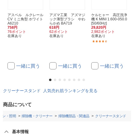
アスベル ルクレール
アズマ工業 アズマジ
ケルヒャー 高圧洗浄
CV ミニ角型 ホワイト
ック薄型ブラシ やわ
機 K MINI 1.600-050.0
A6210
らかめ BA719
[50/60Hz]
758円
618円
29,820円
76ポイント
62ポイント
2,982ポイント
在庫あり
在庫あり
在庫あり
(52)
一緒に買う
一緒に買う
一緒に買う
クリーナースタンド 人気売れ筋ランキングを見る
商品について
コン・照明
掃除機・クリーナー
掃除機部品・関連品
クリーナースタンド
基本情報