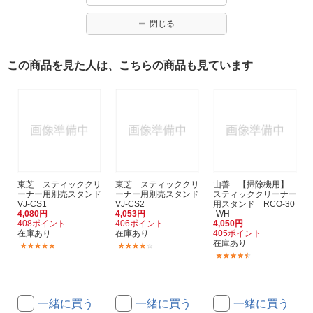
閉じる
この商品を見た人は、こちらの商品も見ています
東芝 スティッククリ
東芝 スティッククリ
山善 【掃除機用】
ーナー用別売スタンド
ーナー用別売スタンド
スティッククリーナー
VJ-CS1
VJ-CS2
用スタンド RCO-30
4,080円
4,053円
-WH
408ポイント
406ポイント
4,050円
在庫あり
在庫あり
405ポイント
在庫あり
(1)
(1)
(8)
一緒に買う
一緒に買う
一緒に買う