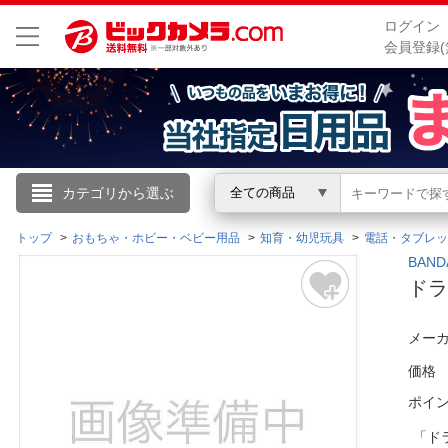
ログイン
会員登録(
こんにちは
カテゴリから選ぶ
全ての商品
ログイン
トップ
おもちゃ・ホビー・ベビー用品
知育・幼児玩具
電話・タブレッ
BAN
ドラ
新規会員登録
メーカ
会員メニュー
価格
お買いもの履歴
ポイ
閲覧履歴
「ド