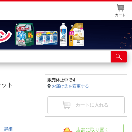
カート
店舗サービス
ット取り置き
イントカードWEB登録
販売休止中です
セット
お届け先を変更する
舗情報・店舗一覧
取り寄せ品入荷状況照会
カートに入れる
す。
詳細
店舗に取り置く