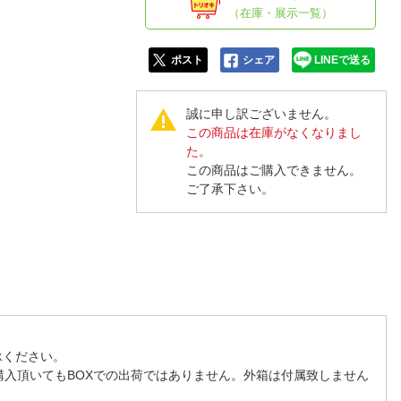
人窓口
（在庫・展示一覧）
R情報
ポスト
シェア
LINEで送る
誠に申し訳ございません。
この商品は在庫がなくなりまし
nglish / 中文
た。
この商品はご購入できません。
ご了承下さい。
承ください。
購入頂いてもBOXでの出荷ではありません。外箱は付属致しません