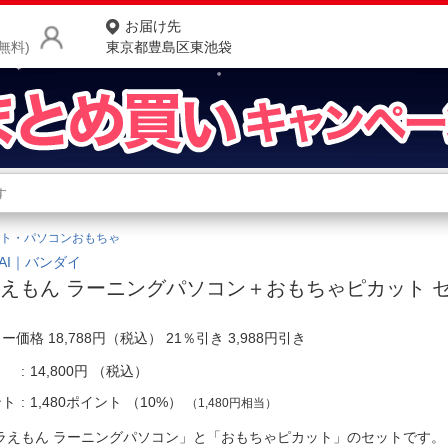
お届け先
無料)
東京都豊島区東池袋
商品をさがす
ランキングからさがす
ネ
ト・パソコンおもちゃ
カテゴリ一覧からさがす
ポ
DAI｜バンダイ
えもん ラーニングパソコン＋おもちゃピカット 
店
ー価格 18,788円（税込） 21％引き 3,988円引き
お
14,800円
（税込）
お客様サポート
ント
1,480ポイント
（
10%
）
（1,480円相当）
ご利用ガイド
ラえもん ラーニングパソコン」と「おもちゃピカット」のセットで