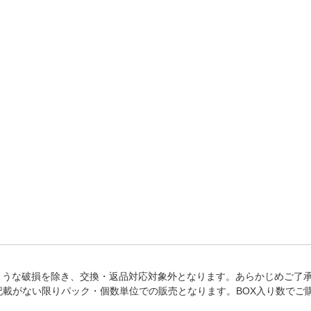
法
よくある質問・お問合せ
I
ご利用規約
E
ような破損を除き、交換・返品対応対象外となります。あらかじめご了
記載がない限りパック・個数単位での販売となります。BOX入り数でご