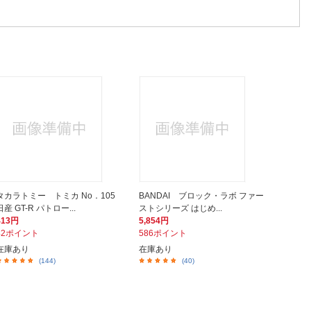
タカラトミー トミカ No．105
BANDAI ブロック・ラボ ファー
日産 GT-R パトロー...
ストシリーズ はじめ...
413円
5,854円
42ポイント
586ポイント
在庫あり
在庫あり
(144)
(40)