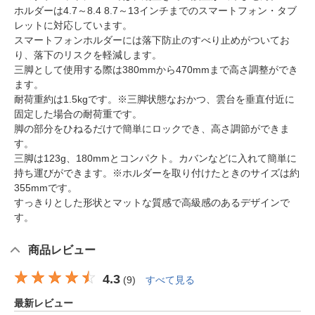
ホルダーは4.7～8.4 8.7～13インチまでのスマートフォン・タブ
レットに対応しています。
スマートフォンホルダーには落下防止のすべり止めがついてお
り、落下のリスクを軽減します。
三脚として使用する際は380mmから470mmまで高さ調整ができ
ます。
耐荷重約は1.5kgです。※三脚状態なおかつ、雲台を垂直付近に
固定した場合の耐荷重です。
脚の部分をひねるだけで簡単にロックでき、高さ調節ができま
す。
三脚は123g、180mmとコンパクト。カバンなどに入れて簡単に
持ち運びができます。※ホルダーを取り付けたときのサイズは約
355mmです。
すっきりとした形状とマットな質感で高級感のあるデザインで
す。
商品レビュー
4.3
(
9
)
すべて見る
最新レビュー