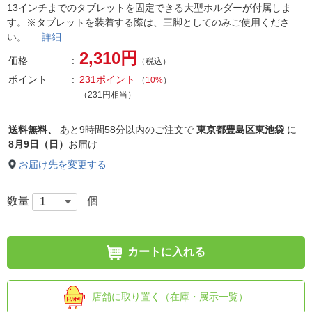
13インチまでのタブレットを固定できる大型ホルダーが付属しま
す。※タブレットを装着する際は、三脚としてのみご使用くださ
い。
詳細
2,310円
価格
（税込）
ポイント
231ポイント
（
10%
）
（231円相当）
送料無料、
あと
9時間58分以内
のご注文で
東京都豊島区東池袋
に
8月9日（日）
お届け
お届け先を変更する
数量
個
カートに入れる
店舗に取り置く（在庫・展示一覧）