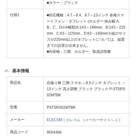
■カラー：ブラック
仕様2
■対応機種：4.7～8.4、8.7～13インチ 各種スマ
ートフォン・タブレット (ホルダー 挟み幅 A、
B、C、Dの4種類)A:143～198mm、B:143～225
mm、C:63～115mm、D:63～140mm※縦のサイ
ズが225mm以上のタブレットについては、縦置
きでの設置が出来ません。
■内容物：三脚、ホルダー、取扱説明書
基本情報
商品名
自撮り棒 三脚 スマホ ～8.5インチ タブレット ～
13インチ 高さ調整 ブラック ブラック P-STSRS
02MTBK
型番
PSTSRS02MTBK
メーカー
ELECOM｜エレコム
（
メーカーサイトへ
）
商品コード
9504388