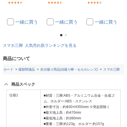
(584)
(15)
(201)
一緒に買う
一緒に買う
一緒に買う
スマホ三脚 人気売れ筋ランキングを見る
商品について
ーカード
撮影関連品
自分撮り用品(自撮り棒・セルカレンズ)
スマホ三脚
商品スペック
仕様1
■材質：三脚:ABS・アルミニウム合金・合成ゴ
ム、ホルダー:ABS・ステンレス
■外形寸法：約Ф30×H355mm ※突起部除く
■最大地上高：約470mm
■最低地上高：約380mm
■重量：三脚:約123g、ホルダー:約157g