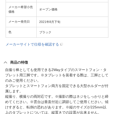
メーカー希望小売
オープン価格
価格
メーカー発売日
2021年8月下旬
色
ブラック
メーカーサイトで仕様を確認する
商品の特徴
自撮り棒としても使用できる2Wayタイプのスマートフォン・タ
ブレット用三脚です。※タブレットを装着する際は、三脚として
のみご使用ください。
タブレットとスマートフォン両方を固定できる大型ホルダーが付
属します。
縦撮り、横撮りの両対応です。※撮影の際はネジをしっかりと締
めてください。※雲台は垂直付近に調節してご使用ください。傾
けすぎると、転倒の恐れがあります。※縦のサイズが225mm以
上のタブレットについては、縦置きでの設置が出来ません。