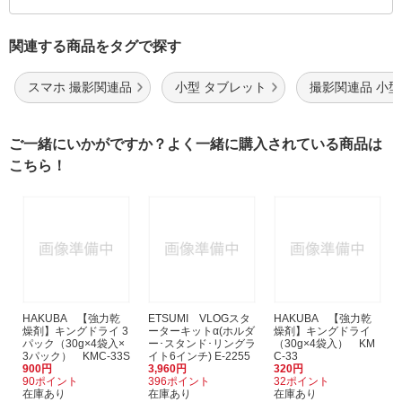
関連する商品をタグで探す
スマホ 撮影関連品
小型 タブレット
撮影関連品 小型
ご一緒にいかがですか？よく一緒に購入されている商品は
こちら！
HAKUBA 【強力乾
ETSUMI VLOGスタ
HAKUBA 【強力乾
燥剤】キングドライ 3
ーターキットα(ホルダ
燥剤】キングドライ
パック（30g×4袋入×
ー･スタンド･リングラ
（30g×4袋入） KM
3パック） KMC-33S
イト6インチ) E-2255
C-33
900円
3,960円
320円
90ポイント
396ポイント
32ポイント
在庫あり
在庫あり
在庫あり