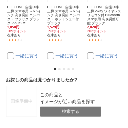
ELECOM 自撮り棒
ELECOM 自撮り棒
ELECOM 自撮り棒
三脚 スマホ用 ～6.5イ
三脚 スマホ用 ～6.5イ
三脚 2way ワイヤレス
ンチ 高さ調節 コンパ
ンチ 高さ調節 コンパ
リモコン付 Bluetooth
クト ブラック ブラッ
クト ホットシュー付
スマホ用 高さ調整可
ク P-STSRS...
ブラック ...
能 ブラック...
1,850円
1,529円
2,020円
185ポイント
153ポイント
202ポイント
在庫あり
在庫あり
在庫あり
(10)
(31)
(46)
一緒に買う
一緒に買う
一緒に買う
お探しの商品は見つかりましたか?
この商品と
イメージが近い商品を探す
検索する