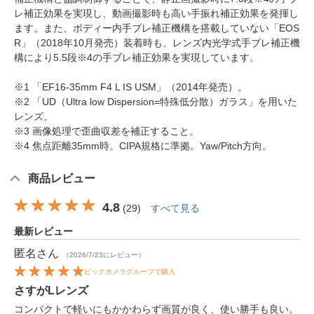
レ補正効果を実現し、動画撮影時も高い手振れ補正効果を発揮し
ます。また、ボディー内手ブレ補正機構を搭載していない「EOS
R」（2018年10月発売）装着時も、レンズ内光学式手ブレ補正機
構により5.5段※4の手ブレ補正効果を実現しています。
※1 「EF16-35mm F4 L IS USM」（2014年発売）。
※2 「UD（Ultra low Dispersion=特殊低分散）ガラス」を用いた
レンズ。
※3 画像処理で歪曲収差を補正すること。
※4 焦点距離35mm時。CIPA規格に準拠。Yaw/Pitch方向。
商品レビュー
4.8
(
29
)
すべて見る
最新レビュー
匿名
さん
（2026/7/23にレビュー）
ビックカメラグループで購入
さすがLレンズ
コンパクトで軽いにもかかわらず画質が良く、使い勝手も良い。