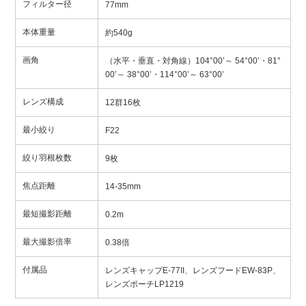
フィルター径
77mm
本体重量
約540g
画角
（水平・垂直・対角線）104°00’～ 54°00’・81°
00’～ 38°00’・114°00’～ 63°00’
レンズ構成
12群16枚
最小絞り
F22
絞り羽根枚数
9枚
焦点距離
14-35mm
最短撮影距離
0.2m
最大撮影倍率
0.38倍
付属品
レンズキャップE-77II、レンズフードEW-83P、
レンズポーチLP1219