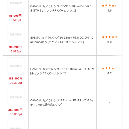
CANON
カメラレンズ RF-S10-18mm F4.5-6.3 I
S STM [キヤノンRF /ズームレンズ]
4.6
φ6
55,000円
5,500pt
SIGMA
カメラレンズ 10-18mm F2.8 DC DN C
ontemporary [キヤノンRF /ズームレンズ]
5.0
98,890円
9,889pt
CANON
カメラレンズ RF10-20mm F4 L IS STM
[キヤノンRF /ズームレンズ]
4.7
φ8
383,900円
38,390pt
CANON
カメラレンズ RF14mm F1.4 L VCM [キ
-
約Φ
ヤノンRF /単焦点レンズ]
368,500円
36,850pt