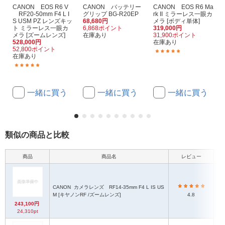
CANON EOS R6 V
CANON バッテリー
CANON EOS R6 Ma
RF20-50mm F4 L I
グリップ BG-R20EP
rk II ミラーレス一眼カ
S USM PZ レンズキッ
68,680円
メラ [ボディ単体]
ト ミラーレス一眼カ
6,868ポイント
319,000円
メラ [ズームレンズ]
在庫あり
31,900ポイント
528,000円
在庫あり
52,800ポイント
(107)
在庫あり
(1)
一緒に買う
一緒に買う
一緒に買う
類似の商品と比較
商品
商品名
レビュー
CANON
カメラレンズ RF14-35mm F4 L IS US
約Ф
M [キヤノンRF /ズームレンズ]
4.8
243,100円
24,310pt