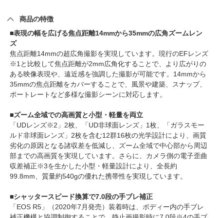
商品の特徴
■表現の幅を広げる焦点距離14mmから35mmの広角ズームレン
ズ
焦点距離14mmの超広角撮影を実現しています。現行のEFレンズ
※1と比較して焦点距離が2mm広角化することで、より広がりの
ある映像表現や、遠近感を強調した撮影が可能です。14mmから
35mmの焦点距離をカバーすることで、風景や建築、スナップ、
ポートレートなど多様な撮影シーンに対応します。
■ズーム全域での高画質と小型・軽量を両立
「UDレンズ※2」2枚、「UD非球面レンズ」1枚、「ガラスモー
ルド非球面レンズ」2枚を含む12群16枚の光学設計により、画質
劣化の原因となる諸収差を低減し、ズーム全域で中心部から周辺
部までの高画質を実現しています。さらに、カメラ側の電子歪曲
収差補正※3を生かした小型・軽量設計により、全長約
99.8mm、質量約540gの優れた携帯性を実現しています。
■シャッタースピード換算で7.0段の手ブレ補正
「EOS R5」（2020年7月発売）装着時は、ボディー内の手ブレ
補正機構と協調制御することで、静止画撮影時に7.0段※4の手ブ