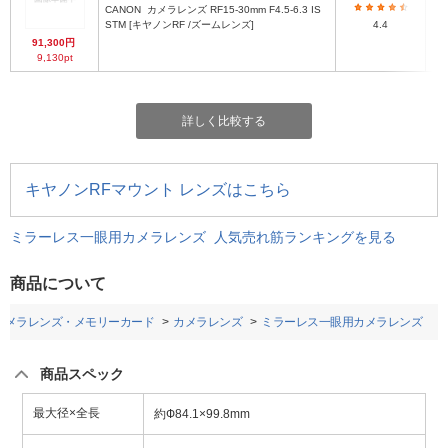
CANON
カメラレンズ RF15-30mm F4.5-6.3 IS
約φ
STM [キヤノンRF /ズームレンズ]
4.4
91,300円
9,130pt
詳しく比較する
キヤノンRFマウント レンズはこちら
ミラーレス一眼用カメラレンズ 人気売れ筋ランキングを見る
商品について
カメラレンズ・メモリーカード
カメラレンズ
ミラーレス一眼用カメラレンズ
商品スペック
最大径×全長
約Ф84.1×99.8mm