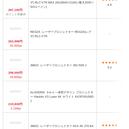
ザ) RLC-V7R MAX [4K(3840×2160) /最大3000 I
4.8
SOルーメン]
287,100円
ポイント対象外
REGZA
レーザープロジェクター REGZA(レグ
-
ザ) RLC-V7R
263,998円
26,400pt
JMGO
レーザープロジェクター J92-5D5-J
5.0
298,000円
29,800pt
ALADDINX
3-in-1 一体型デザイン プロジェクタ
ー Aladdin X3 Laser 4K ホワイト AX3P26U08D
-
4
J
219,830円
2,199pt
JMGO
レーザープロジェクター N1S 4K J70-6A