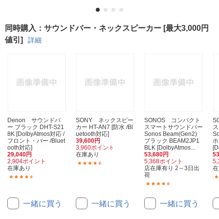
同時購入：サウンドバー・ネックスピーカー [最大3,000円
値引]
詳細
Denon サウンドバ
SONY ネックスピー
SONOS コンパクト
S
ー ブラック DHT-S21
カー HT-AN7 [防水 /Bl
スマートサウンドバー
ス
8K [DolbyAtmos対応 /
uetooth対応]
Sonos Beam(Gen2)
S
フロント・バー /Bluet
39,600円
ブラック BEAM2JP1
ホ
ooth対応]
3,960ポイント
BLK [DolbyAtmos...
[D
29,040円
在庫あり
53,680円
5
2,904ポイント
5,368ポイント
5
(32)
在庫あり
店在庫有り 2～3日出
在
荷
(118)
(11)
一緒に買う
一緒に買う
一緒に買う