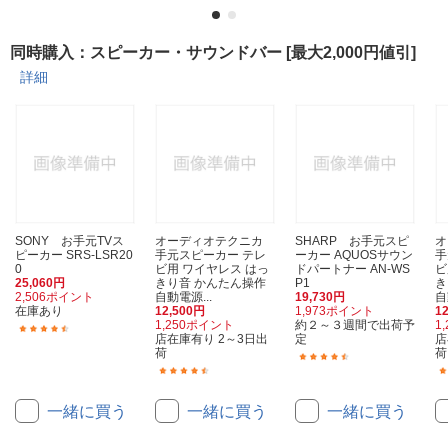
同時購入：スピーカー・サウンドバー [最大2,000円値引]
詳細
SONY お手元TVス
オーディオテクニカ
SHARP お手元スピ
ピーカー SRS-LSR20
手元スピーカー テレ
ーカー AQUOSサウン
手
0
ビ用 ワイヤレス はっ
ドパートナー AN-WS
ビ
25,060円
きり音 かんたん操作
P1
き
2,506ポイント
自動電源...
19,730円
自
在庫あり
12,500円
1,973ポイント
1
1,250ポイント
約２～３週間で出荷予
1
(165)
店在庫有り 2～3日出
定
店
荷
荷
(17)
(98)
一緒に買う
一緒に買う
一緒に買う