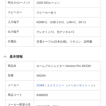
明るさ(ルーメン)
1500 ISOルーメン
スピーカー
スピーカーあり
入力端子
HDMI×2、USB 2.0×2、LAN×1、DC×1
出力端子
テレオミニ×1、光デジタル×1
付属品
充電ケーブル(日本仕様)、リモコン、説明書
基本情報
商品名
ホームプロジェクター Horizon Pro XK03H
型番
XK03H
メーカー
XGIMI｜エクスジミー
（
メーカーサイトへ
）
商品コード
9388835
メーカー希望小売