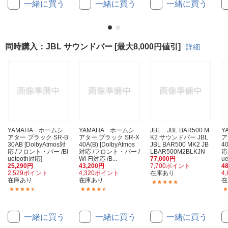
一緒に買う
一緒に買う
一緒に買う
同時購入：JBL サウンドバー [最大8,000円値引]
詳細
YAMAHA ホームシ
YAMAHA ホームシ
JBL JBL BAR500 M
Y
アター ブラック SR-B
アター ブラック SR-X
K2 サウンドバー JBL
ア
30AB [DolbyAtmos対
40A(B) [DolbyAtmos
JBL BAR500 MK2 JB
4
応 /フロント・バー /Bl
対応 /フロント・バー /
LBAR500M2BLKJN
応
uetooth対応]
Wi-Fi対応 /B...
77,000円
u
25,290円
43,200円
7,700ポイント
4
2,529ポイント
4,320ポイント
在庫あり
4
在庫あり
在庫あり
在
(3)
(27)
(6)
一緒に買う
一緒に買う
一緒に買う