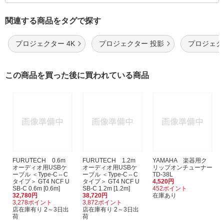
関連する商品をタグで探す
プロジェクター 4K
プロジェクター 投影
プロジェク
この商品を買った後に買われている商品
FURUTECH 0.6m
FURUTECH 1.2m
YAMAHA 楽器用ク
オーディオ用USBケ
オーディオ用USBケ
リップオンチューナー
ーブル ＜Type-C⇔C
ーブル ＜Type-C⇔C
TD-38L
タイプ＞ GT4 NCF U
タイプ＞ GT4 NCF U
4,520円
SB-C 0.6m [0.6m]
SB-C 1.2m [1.2m]
452ポイント
32,780円
38,720円
在庫あり
3,278ポイント
3,872ポイント
店在庫有り 2～3日出
店在庫有り 2～3日出
荷
荷