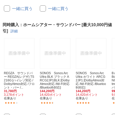
一緒に買う
一緒に買う
同時購入：ホームシアター・サウンドバー [最大10,000円値
引]
詳細
REGZA サウンドバ
SONOS Sonos Arc
SONOS Sonos Arc
B
ー REGZA(レグザ) TS
Ultra BLK ブラック A
Ultra ホワイト ARCG
Bo
216G [ハイレゾ対応 /
RCG2JP1BLK [Dolby
2JP1 [DolbyAtmos対
N
DolbyAtmos対応 /フロ
Atmos対応 /Wi-Fi対応
応 /Wi-Fi対応 /Bluetoo
t
ント・バー /...
/Bluetooth対応]
th対応]
バー
31,780円
144,200円
144,200円
9
3,178ポイント
14,420ポイント
14,420ポイント
9
在庫あり
在庫あり
在庫あり
在
(16)
(3)
(1)