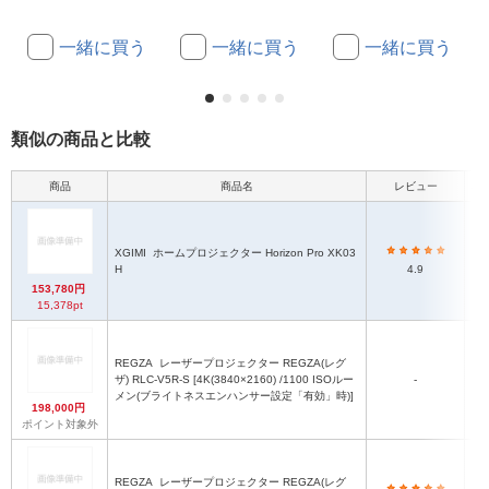
一緒に買う
一緒に買う
一緒に買う
類似の商品と比較
商品
商品名
レビュー
本
XGIMI
ホームプロジェクター Horizon Pro XK03
H
4.9
153,780円
15,378pt
REGZA
レーザープロジェクター REGZA(レグ
ザ) RLC-V5R-S [4K(3840×2160) /1100 ISOルー
-
メン(ブライトネスエンハンサー設定「有効」時)]
198,000円
ポイント対象外
REGZA
レーザープロジェクター REGZA(レグ