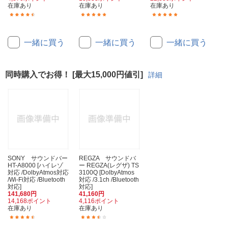
在庫あり
在庫あり
在庫あり
(10)
(8)
(2)
一緒に買う
一緒に買う
一緒に買う
同時購入でお得！ [最大15,000円値引]
詳細
SONY サウンドバー
REGZA サウンドバ
HT-A8000 [ハイレゾ
ー REGZA(レグザ) TS
対応 /DolbyAtmos対応
3100Q [DolbyAtmos
/Wi-Fi対応 /Bluetooth
対応 /3.1ch /Bluetooth
対応]
対応]
141,680円
41,160円
14,168ポイント
4,116ポイント
在庫あり
在庫あり
(34)
(10)