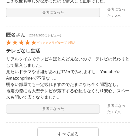
こえ映像も申し分なかったので購入して正解でした。
参考になっ
参考になった
5人
た：
匿名
さん
（2024/3/30にレビュー）
ビックカメラグループで購入
テレビなし生活
リアルタイムでテレビをほとんど見ないので、テレビの代わりと
して購入しました。
見たいドラマや番組があればTVerでみれますし、Youtubeや
Amazonprimeで不便なし。
明るい部屋でも一定観れますのでたまになら全く問題なし。
地震の際にも大型テレビが落下する心配もなくなり安心、スペー
スも開いて広くなりました。
参考になっ
参考になった
7人
た：
すべて見る