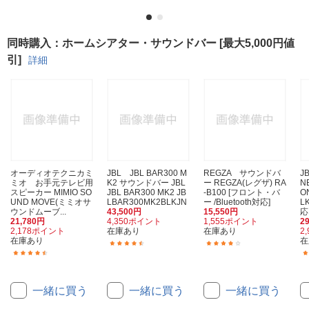
同時購入：ホームシアター・サウンドバー [最大5,000円値
引]
詳細
オーディオテクニカミ
JBL JBL BAR300 M
REGZA サウンドバ
J
ミオ お手元テレビ用
K2 サウンドバー JBL
ー REGZA(レグザ) RA
N
スピーカー MIMIO SO
JBL BAR300 MK2 JB
-B100 [フロント・バ
O
UND MOVE(ミミオサ
LBAR300MK2BLKJN
ー /Bluetooth対応]
L
ウンドムーブ...
43,500円
15,550円
応 
21,780円
4,350ポイント
1,555ポイント
2
2,178ポイント
在庫あり
在庫あり
2
在庫あり
在
(17)
(6)
(11)
一緒に買う
一緒に買う
一緒に買う