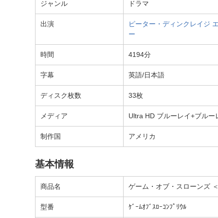
ジャンル
ドラマ
出演
ピーター・ディンクレイジ
ー
時間
4194分
字幕
英語/日本語
ディスク枚数
33枚
メディア
Ultra HD ブルーレイ+ブル
制作国
アメリカ
基本情報
商品名
ゲーム・オブ・スローンズ ＜第一
型番
ｹﾞｰﾑｵﾌﾞｽﾛｰｺﾝﾌﾟﾘｳﾙ