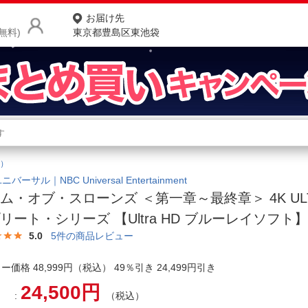
お届け先
無料)
東京都豊島区東池袋
商品をさがす
ランキングからさがす
ネ
）
カテゴリ一覧からさがす
ポ
ニバーサル｜NBC Universal Entertainment
ム・オブ・スローンズ ＜第一章～最終章＞ 4K ULTR
店
リート・シリーズ 【Ultra HD ブルーレイソフト
お
5.0
5
件の商品レビュー
お客様サポート
ー価格 48,999円（税込） 49％引き 24,499円引き
24,500円
ご利用ガイド
（税込）