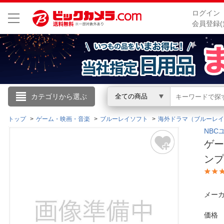
ログイン
会員登録(
こんにちは
カテゴリから選ぶ
全ての商品
ログイン
トップ
ゲーム・映画・音楽
ブルーレイソフト
海外ドラマ（ブルーレイ
NBCユ
ゲー
新規会員登録
ンプ
会員メニュー
メーカ
お買いもの履歴
価格
閲覧履歴