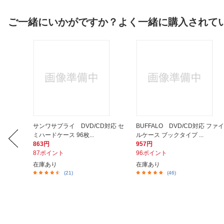
ご一緒にいかがですか？よく一緒に購入されて
クリーナ
サンワサプライ DVD/CD対応 セ
BUFFALO DVD/CD対応 ファイ
.
ミハードケース 96枚...
ルケース ブックタイプ ...
863円
957円
87ポイント
96ポイント
在庫あり
在庫あり
(21)
(46)