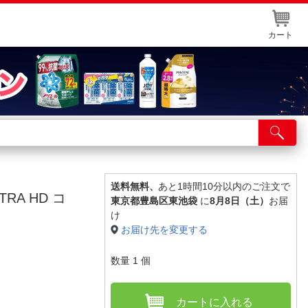
カート
店舗サービス
ット取り置き
イントカードWEB登録
送料無料、
あと1時間10分以内のご注文で
A HD コ
東京都豊島区東池袋
に
8月8日（土）
お届
舗情報・店舗一覧
け
】
お届け先を変更する
取り寄せ品入荷状況照会
数量
1
個
カートに入れる