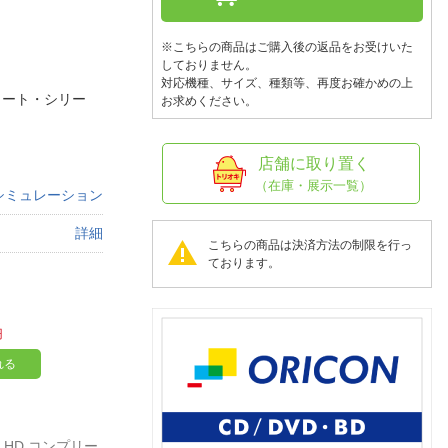
人窓口
R情報
※こちらの商品はご購入後の返品をお受けいた
しておりません。
対応機種、サイズ、種類等、再度お確かめの上
リート・シリー
お求めください。
nglish / 中文
店舗に取り置く
（在庫・展示一覧）
シミュレーション
詳細
こちらの商品は決済方法の制限を行っ
ております。
円
れる
 HD コンプリー