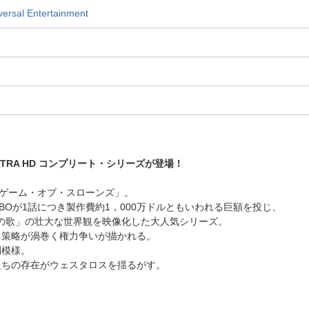
al Entertainment
TRA HD コンプリート・シリーズが登場！
「ゲーム・オブ・スローンズ」。
Oが1話につき製作費約1，000万ドルともいわれる巨額を投じ、
の歌」の壮大な世界観を映像化した大人気シリーズ。
と策略が渦巻く権力争いが描かれる。
間模様。
たちの存在がウェスタロスを揺るがす。