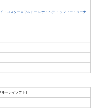
イ・コスター＝ワルドー
レナ・ヘディ
ソフィー・ターナ
D ブルーレイソフト】