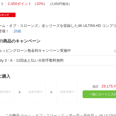
法
よくある質問・お問合せ
ント
2,450ポイント
（
10%
）
（2,450円相当）
I
ご利用規約
ーム・オブ・スローンズ」全シリーズを収録した4K ULTRA HD コンプ
が登場！
詳細
E
の商品のキャンペーン
ョッピングローン無金利キャンペーン実施中
aidy 3・6・12回あと払い分割手数料無料
に購入
29,175
合計
一緒にカートに入
ゲーム・オブ・スローンズ ＜第一章～最終章＞ 4K ULTRA