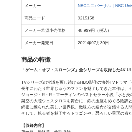
メーカー
NBCユニバーサル｜NBC Univers
商品コード
9215158
メーカー希望小売価格
48,999円（税込）
メーカー発売日
2021年07月30日
商品の特徴
「ゲーム・オブ・スローンズ」全シリーズを収録した4K UL
TVシリーズの常識を覆し続けるHBO製作の海外TVドラマ
長年にわたり世界じゅうのファンを魅了してきた本作は、HB
ジョージ・R・R・マーティンのベストセラー小説「氷と炎
架空の大陸ウェスタロスを舞台に、鉄の玉座をめぐる陰謀
綿密に練られた美しい世界観、敵味方の運命が交錯する人
そして、観る者を魅了するドラゴンや、恐ろしい異形の者
【収録内容】
第一章～最終章 全話収録