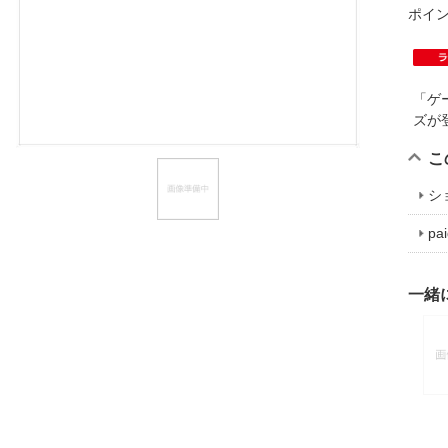
ポイ
ほしいもの
お知らせ
「ゲ
ズ
こ
シ
p
一緒