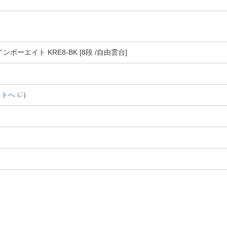
ボーエイト KRE8-BK [8段 /自由雲台]
イトへ
）