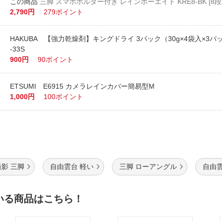
三脚 スマホホルダー付き レインボーエイト KRE8-BK [8段
2,790円
279ポイント
HAKUBA 【強力乾燥剤】キングドライ 3パック（30g×4袋入×3パ
-33S
900円
90ポイント
ETSUMI E6915 カメラレインカバー簡易型M
1,000円
100ポイント
影 三脚
自由雲台 軽い
三脚 ローアングル
自由雲
いる商品はこちら！