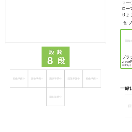
ラー
ほしいもの
ロー
り
お知らせ
色
:
ブラ
2,790
在庫あり
一緒