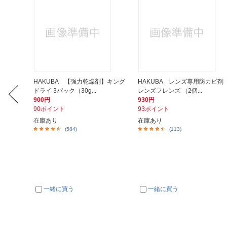
H-1
HAKUBA 【強力乾燥剤】キング
HAKUBA レンズ専用防カビ剤
ドライ 3パック（30g...
レンズフレンズ （2個...
900円
930円
90ポイント
93ポイント
在庫あり
在庫あり
(584)
(113)
一緒に買う
一緒に買う