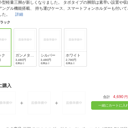
法
小型軽量三脚が新しくなりました。 タボタイプの脚部は素早い設置や収
よくある質問・お問合せ
アングル機能搭載、 持ち運びケース、スマートフォンホルダーも付いて
I
ました。
詳細
ご利用規約
ブラック
E
ック
ガンメタリ
シルバー
ホワイト
ック
円
3,480円
3,480円
2,790円
在庫あり
在庫あり
在庫あり
に購入
4,690
合計
円
一緒にカートに入