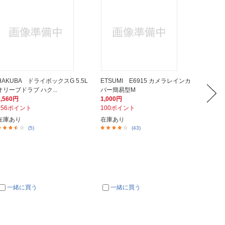
HAKUBA ドライボックスG 5.5L
ETSUMI E6915 カメラレインカ
HAKU
オリーブドラブ ハク...
バー簡易型M
ドライボ
2,560円
1,000円
22,24
256ポイント
100ポイント
2,22
在庫あり
在庫あり
在庫あ
(5)
(43)
一緒に買う
一緒に買う
一