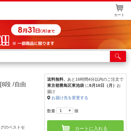
カート
店舗サービス
ット取り置き
イントカードWEB登録
送料無料、
あと16時間4分以内のご注文で
8段 /自由
東京都豊島区東池袋
に
8月10日（月）
お
舗情報・店舗一覧
届け
お届け先を変更する
取り寄せ品入荷状況照会
数量
個
ングのベストセ
カートに入れる