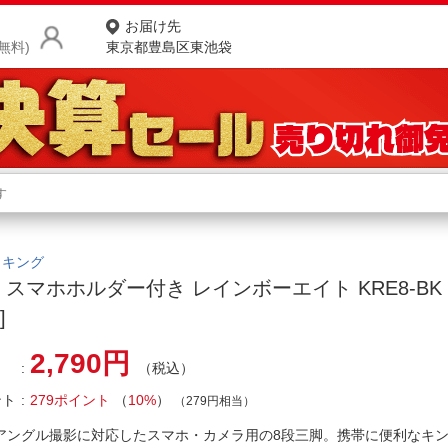
お届け先
無料)
東京都豊島区東池袋
商品をさがす
ランキングからさがす
ネ
カテゴリ一覧からさがす
ポ
g｜キング
 スマホホルダー付き レインボーエイト KRE8-BK [
店
]
お
2,790円
（税込）
お客様サポート
ント
279ポイント
（
10%
）
（279円相当）
ご利用ガイド
アングル撮影に対応したスマホ・カメラ用の8段三脚。携帯に便利なキ