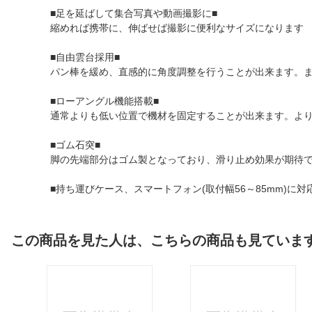
■足を延ばして集合写真や動画撮影に■
縮めれば携帯に、伸ばせば撮影に便利なサイズになります
■自由雲台採用■
パン棒を緩め、直感的に角度調整を行うことが出来ます。
■ローアングル機能搭載■
通常よりも低い位置で機材を固定することが出来ます。よ
■ゴム石突■
脚の先端部分はゴム製となっており、滑り止め効果が期待
■持ち運びケース、スマートフォン(取付幅56～85mm)に
この商品を見た人は、こちらの商品も見ていま