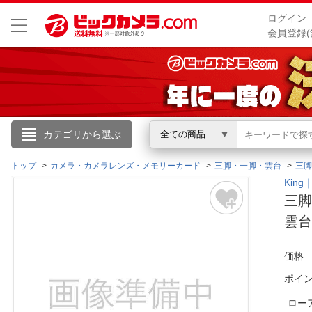
ログイン
会員登録(
こんにちは
カテゴリから選ぶ
全ての商品
ログイン
トップ
カメラ・カメラレンズ・メモリーカード
三脚・一脚・雲台
三脚
Kin
三脚
新規会員登録
雲台
会員メニュー
価格
お買いもの履歴
ポイ
閲覧履歴
ロー