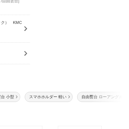
 /自由雲台]
ック） KMC
台 小型
スマホホルダー 軽い
自由雲台 ローアングル