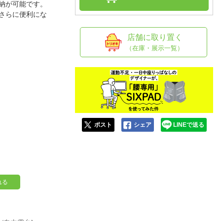
人窓口
納が可能です。
さらに便利にな
R情報
店舗に取り置く
（在庫・展示一覧）
nglish / 中文
ポスト
シェア
LINEで送る
れる