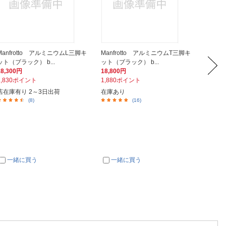
Manfrotto アルミニウムL三脚キ
Manfrotto アルミニウムT三脚キ
HAKU
ット（ブラック） b...
ット（ブラック） b...
8N ブラ
18,300円
18,800円
3,410
1,830ポイント
1,880ポイント
341ポ
店在庫有り 2～3日出荷
在庫あり
在庫あ
(8)
(16)
一緒に買う
一緒に買う
一