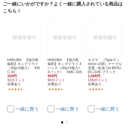
ご一緒にいかがですか？よく一緒に購入されている商品は
こちら！
HAKUBA 【強力乾
HAKUBA 【強力乾
オズマ ［Type-C＋
燥剤】キングドライ
燥剤】キングドライ 3
micro USB］ケーブル
（30g×4袋入） KM
パック（30g×4袋入×
充電・転送 1m BKSU
C-33
3パック） KMC-33S
DCJ10K ブラック
320円
900円
1,580円
32ポイント
90ポイント
158ポイント
在庫あり
在庫あり
在庫あり
(201)
(584)
(24)
一緒に買う
一緒に買う
一緒に買う