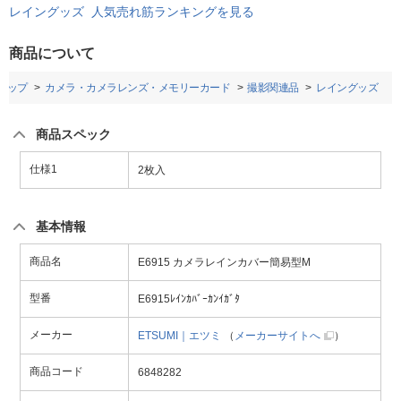
レイングッズ 人気売れ筋ランキングを見る
商品について
トップ
カメラ・カメラレンズ・メモリーカード
撮影関連品
レイングッズ
商品スペック
仕様1
2枚入
基本情報
商品名
E6915 カメラレインカバー簡易型M
型番
E6915ﾚｲﾝｶﾊﾞｰｶﾝｲｶﾞﾀ
メーカー
ETSUMI｜エツミ
（
メーカーサイトへ
）
商品コード
6848282