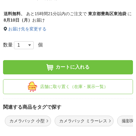
送料無料、
あと
15時間21分以内
のご注文で
東京都豊島区東池袋
に
8月10日（月）
お届け
お届け先を変更する
数量
個
カートに入れる
店舗に取り置く（在庫・展示一覧）
関連する商品をタグで探す
カメラバック 小型
カメラバック ミラーレス
撮影関