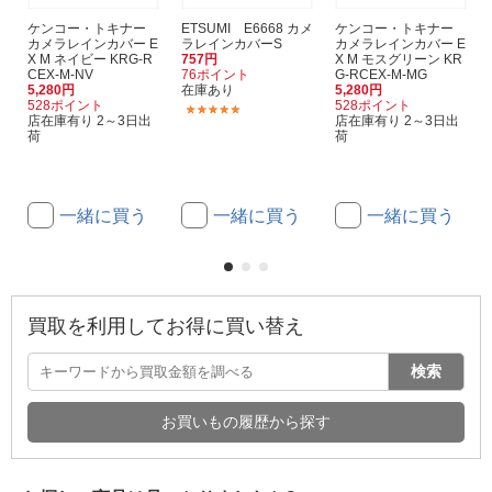
ケンコー・トキナー
ETSUMI E6668 カメ
ケンコー・トキナー
カメラレインカバー E
ラレインカバーS
カメラレインカバー E
X M ネイビー KRG-R
757円
X M モスグリーン KR
CEX-M-NV
76ポイント
G-RCEX-M-MG
5,280円
在庫あり
5,280円
528ポイント
528ポイント
(12)
店在庫有り 2～3日出
店在庫有り 2～3日出
荷
荷
一緒に買う
一緒に買う
一緒に買う
買取を利用してお得に買い替え
検索
お買いもの履歴から探す