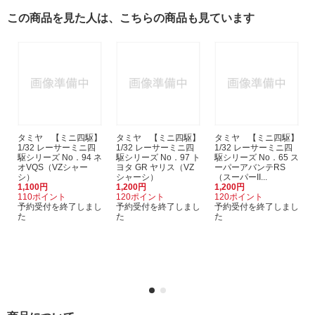
この商品を見た人は、こちらの商品も見ています
タミヤ 【ミニ四駆】
タミヤ 【ミニ四駆】
タミヤ 【ミニ四駆】
1/32 レーサーミニ四
1/32 レーサーミニ四
1/32 レーサーミニ四
駆シリーズ No．94 ネ
駆シリーズ No．97 ト
駆シリーズ No．65 ス
オVQS（VZシャー
ヨタ GR ヤリス（VZ
ーパーアバンテRS
シ）
シャーシ）
（スーパーII...
1,100円
1,200円
1,200円
110ポイント
120ポイント
120ポイント
予約受付を終了しまし
予約受付を終了しまし
予約受付を終了しまし
た
た
た