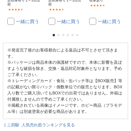
店在庫有り 2～3日出
店在庫有り 2～3日出
在庫あり
荷
荷
(174)
(594)
(59)
一緒に買う
一緒に買う
一緒に買う
※発送完了後のお客様都合による返品は不可とさせて頂きま
す。
※パッケージは商品本体の保護材ですので、本体に影響を及ぼ
すような破損を除き、交換・返品対応対象外となります。予め
ご了承ください。
※トレーディングカード・食玩・缶バッチ等は【BOX販売】等
の記載がない限りパック・個数単位での販売となります。BOX
入り数でご購入頂いてもBOXでの出荷ではありません。外箱は
付属致しませんので予めご了承ください。
※掲載されている画像はイメージです。ホビー商品（プラモデ
ル等）は別途塗装が必要な商品があります。
ミニ四駆 人気売れ筋ランキングを見る