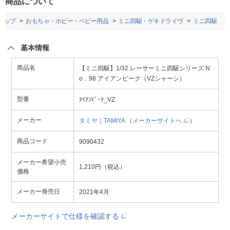
商品について
トップ
おもちゃ・ホビー・ベビー用品
ミニ四駆・ゲキドライヴ
ミニ四駆
基本情報
商品名
【ミニ四駆】1/32 レーサーミニ四駆シリーズ N
o．98 アイアンビーク（VZシャーシ）
型番
ｱｲｱﾝﾋﾞｰｸ_VZ
メーカー
タミヤ｜TAMIYA
（
メーカーサイトへ
）
商品コード
9090432
メーカー希望小売
1,210円（税込）
価格
メーカー発売日
2021年4月
メーカーサイトで仕様を確認する