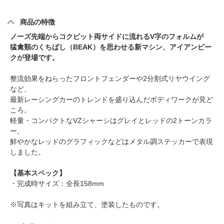
商品の特徴
ノーズ先端からコクピット両サイドに流れるV字のフォルムが
猛禽類のくちばし（BEAK）を思わせる新マシン、アイアンビー
クが登場です。
整流効果をねらったフロントフェンダーや2分割式リヤウイング
など、
最新レーシングカーのトレンドを盛り込んだボディワークが見ど
ころ。
軽量・コンパクトなVZシャーシはグレイとレッドの2トーンカラ
ー。
鮮やかなレッドのグラフィックなどはメタル調ステッカーで表現
しました。
【基本スペック】
・完成時サイズ：全長158mm
※写真はキットを組み立て、塗装したものです。