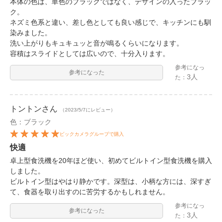
本体の色は、単色のブラックではなく、デザインの入ったブラッ
ク。
ネズミ色系と違い、差し色としても良い感じで、キッチンにも馴
染みました。
洗い上がりもキュキュッと音が鳴るくらいになります。
容積はスライドとしては広いので、十分入ります。
参考になっ
参考になった
3人
た：
トントン
さん
（2023/5/7にレビュー）
色：ブラック
ビックカメラグループで購入
快適
卓上型食洗機を20年ほど使い、初めてビルトイン型食洗機を購入
しました。
ビルトイン型はやはり静かです。深型は、小柄な方には、深すぎ
て、食器を取り出すのに苦労するかもしれません。
参考になっ
参考になった
3人
た：