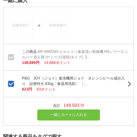
一緒に購入
NP-45RD9S ビルトイン食器洗い乾燥機 R9シリーズ シ
ルバー [6人用 /ディープ(深型)タイプ] 【...
148,880円
14,888ポイント
P&G JOY（ジョイ）食洗機用ジョイ オレンジピール成分入
り 詰替特大 930g〔食器用洗剤〕 〔...
623円
63ポイント
149,503
合計
円
一緒にカートに入れる
関連する商品をタグで探す