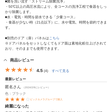
■菌を洗い流す「ストリーム除菌洗浄」
・50℃以上の高圧水流により、全コースの洗浄工程で食器をしっ
かり除菌します。
■水・電気・時間を節水できる「少量コース」
・食器が少ない時（21点以下）に、水や電気、時間を節約できま
す。
■別売のドア（扉）パネルは
こちら
※ドアパネルをセットしなくてもドア面は素地化粧仕上げされて
おり、そのままでも使用できます。
商品レビュー
4.5
(
4
)
すべて見る
最新レビュー
匿名
さん
（2024/2/9にレビュー）
色：ブラック
ビックカメラグループで購入
綺麗になった