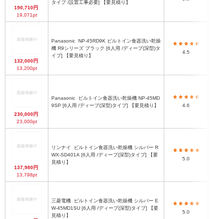
タイプ /設置工事必要] 【要見積り】
190,710円
19,071pt
Panasonic
NP-45RD9K ビルトイン食器洗い乾燥
機 R9シリーズ ブラック [6人用 /ディープ(深型)タ
4.5
イプ] 【要見積り】
132,000円
13,200pt
Panasonic
ビルトイン食器洗い乾燥機 NP-45MD
高
9SP [6人用 /ディープ(深型)タイプ] 【要見積り】
4.6
230,000円
23,000pt
リンナイ
ビルトイン食器洗い乾燥機 シルバー R
WX-SD401A [6人用 /ディープ(深型)タイプ] 【要
5.0
見積り】
137,980円
13,798pt
三菱電機
ビルトイン食器洗い乾燥機 シルバー E
W-45MD1SU [6人用 /ディープ(深型)タイプ] 【要
7
5.0
見積り】