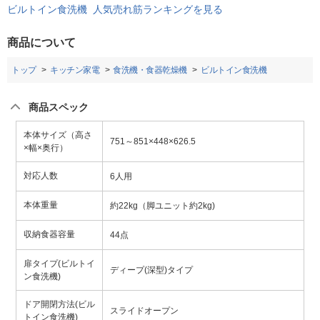
ビルトイン食洗機 人気売れ筋ランキングを見る
商品について
トップ
キッチン家電
食洗機・食器乾燥機
ビルトイン食洗機
商品スペック
本体サイズ（高さ
751～851×448×626.5
×幅×奥行）
対応人数
6人用
本体重量
約22kg（脚ユニット約2kg)
収納食器容量
44点
扉タイプ(ビルトイ
ディープ(深型)タイプ
ン食洗機)
ドア開閉方法(ビル
スライドオープン
トイン食洗機)