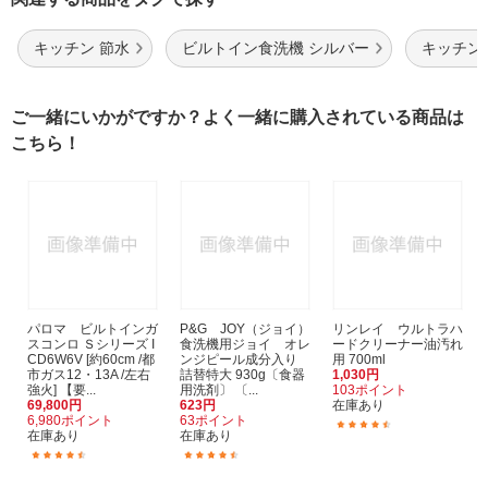
キッチン 節水
ビルトイン食洗機 シルバー
キッチン
ご一緒にいかがですか？よく一緒に購入されている商品は
こちら！
パロマ ビルトインガ
P&G JOY（ジョイ）
リンレイ ウルトラハ
スコンロ Ｓシリーズ I
食洗機用ジョイ オレ
ードクリーナー油汚れ
CD6W6V [約60cm /都
ンジピール成分入り
用 700ml
市ガス12・13A /左右
詰替特大 930g〔食器
1,030円
強火] 【要...
用洗剤〕 〔...
103ポイント
69,800円
623円
在庫あり
6,980ポイント
63ポイント
(23)
在庫あり
在庫あり
(40)
(107)