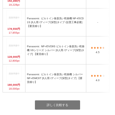
192,280円
19,228pt
Panasonic
ビルトイン食器洗い乾燥機 NP-45CD
1S [6人用 /ディープ(深型)タイプ /設置工事必要]
-
【要見積り】
178,550円
17,855pt
Panasonic
NP-45VD9S ビルトイン食器洗い乾燥
機 V9シリーズ シルバー [6人用 /ディープ(深型)タ
4.5
イプ] 【要見積り】
128,000円
12,800pt
Panasonic
ビルトイン食器洗い乾燥機 シルバー
NP-45MC6T [6人用 /ディープ(深型)タイプ] 【要
4.0
見積り】
180,000円
18,000pt
詳しく比較する