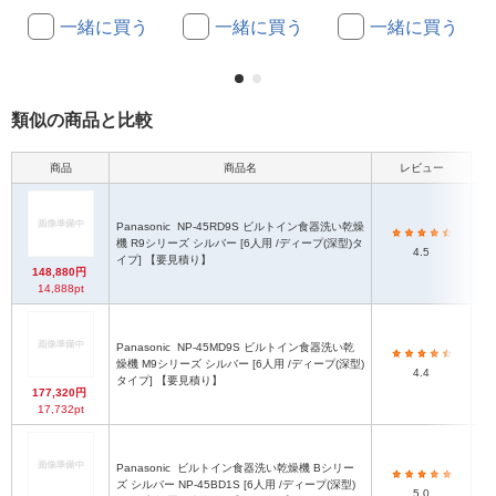
一緒に買う
一緒に買う
一緒に買う
類似の商品と比較
商品
商品名
レビュー
本
Panasonic
NP-45RD9S ビルトイン食器洗い乾燥
機 R9シリーズ シルバー [6人用 /ディープ(深型)タ
4.5
イプ] 【要見積り】
148,880円
14,888pt
Panasonic
NP-45MD9S ビルトイン食器洗い乾
燥機 M9シリーズ シルバー [6人用 /ディープ(深型)
4.4
タイプ] 【要見積り】
177,320円
17,732pt
Panasonic
ビルトイン食器洗い乾燥機 Bシリー
ズ シルバー NP-45BD1S [6人用 /ディープ(深型)
5.0