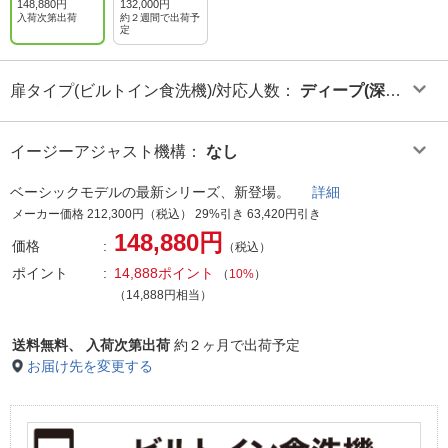
148,880円
132,000円
入荷次第出荷
約２週間で出荷予
定
扉タイプ(ビルトイン食洗機)/対応人数
：
ディープ(深型)
タイプ/6人用
イージーアジャスト機構
：
なし
ベーシックモデルの最新シリーズ、新登場。
詳細
メーカー価格 212,300円（税込） 29%引き 63,420円引き
148,880円
価格
（税込）
ポイント
14,888ポイント
（
10%
）
（14,888円相当）
送料無料、
入荷次第出荷
約２ヶ月で出荷予定
お届け先を変更する