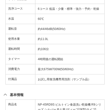
洗浄コース
6コース 低温・少量・標準・強力・予約・乾燥
水温
60℃
運転音
約44/46dB(50/60Hz)
使用水量
約11.0L
運転時間
約106分
タイマー
4時間後の運転開始
消費電力
最大675W/700W(50/60Hz)
付属品
お試し用食洗機専用洗剤（サンプル品）
基本情報
商品名
NP-45RD9S ビルトイン食器洗い乾燥機 R9シリ
ーズ シルバー [6人用 /ディープ(深型)タイプ]