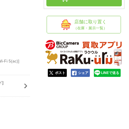
人窓口
R情報
店舗に取り置く
（在庫・展示一覧）
nglish / 中文
i 5(ac)]
ポスト
シェア
LINEで送る
ド]