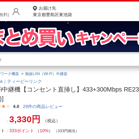
お届け先
無料)
東京都豊島区東池袋
商品をさがす
ランキングからさがす
ネ
トワーク機器
無線LAN（Wi-Fi）中継器
カテゴリ一覧からさがす
ポ
Link｜ティーピーリンク
-Fi中継機【コンセント直挿し】433+300Mbps RE230 
店
)]
お
4.0
29
件の商品レビュー
お客様サポート
3,330円
（税込）
ント
333ポイント
（
10%
）
ご利用ガイド
（333円相当）