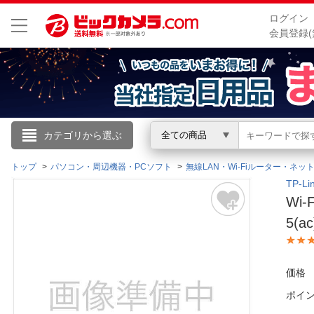
ログイン
会員登録(
こんにちは
カテゴリから選ぶ
全ての商品
ログイン
トップ
パソコン・周辺機器・PCソフト
無線LAN・Wi-Fiルーター・ネッ
TP-
Wi
新規会員登録
5(ac
会員メニュー
価格
お買いもの履歴
ポイ
閲覧履歴