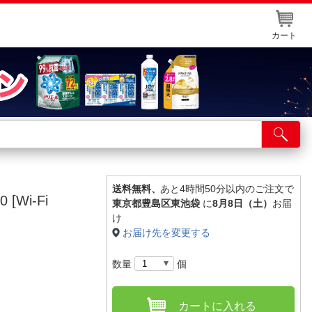
カート
店舗サービス
ット取り置き
イントカードWEB登録
送料無料、
あと4時間50分以内のご注文で
[Wi-Fi
東京都豊島区東池袋
に
8月8日（土）
お届
舗情報・店舗一覧
け
お届け先を変更する
取り寄せ品入荷状況照会
数量
個
カートに入れる