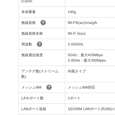
行)mm
本体重量
140g
無線規格
Wi-Fi5(ac)/n/a/g/b
無線規格名称
Wi-Fi 5(ac)
周波数
2.4/5GHz
無線通信速度
5GHz：最大433Mbps
2.4GHz：最大300Mpbs
アンテナ数(ストリーム
内蔵タイプ
数)
メッシュWifi
メッシュWifi対応
LAＮポート数
1ポート
LANポート規格
10/100M LANポート(RJ45)×