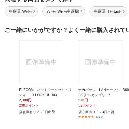
中継器 Wi-Fi
Wi-Fi Wi-Fi中継機
中継器 TP-Link
ご一緒にいかがですか？よく一緒に購入されて
ELECOM ネットワークセキュリ
ナカバヤシ LANケーブル LB60
ティ LD-LOCK/HUB03
BK [1m /カテゴリー6...
2,380円
520円
238ポイント
52ポイント
店在庫有り 2～3日出荷
店在庫有り 2～3日出荷
(113)