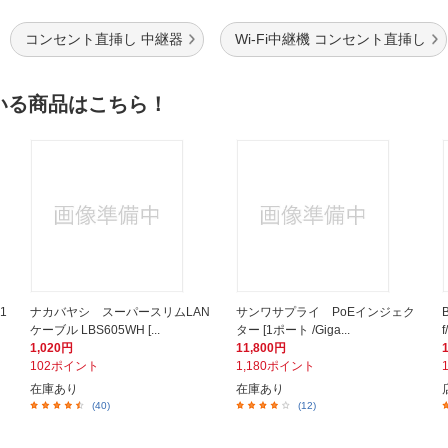
コンセント直挿し 中継器
Wi-Fi中継機 コンセント直挿し
いる商品はこちら！
1
ナカバヤシ スーパースリムLAN
サンワサプライ PoEインジェク
ケーブル LBS605WH [...
ター [1ポート /Giga...
1,020円
11,800円
102ポイント
1,180ポイント
在庫あり
在庫あり
(40)
(12)