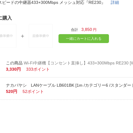
法
スピードの中継器433+300Mbps メッシュ対応『RE230』
詳細
よくある質問・お問合せ
I
ご利用規約
に購入
3,850
合計
円
一緒にカートに入れる
E
Wi-Fi中継機【コンセント直挿し】433+300Mbps RE230 [Wi-F
3,330円
333ポイント
ナカバヤシ LANケーブル LB601BK [1m /カテゴリー6 /スタンダー
520円
52ポイント