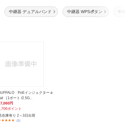
中継器 デュアルバンド
中継器 WPSボタン
中継器 T
BUFFALO PoEインジェクター a
f/at ［1ポート /2.5G...
17,060円
1,706ポイント
店在庫有り 2～3日出荷
(1)