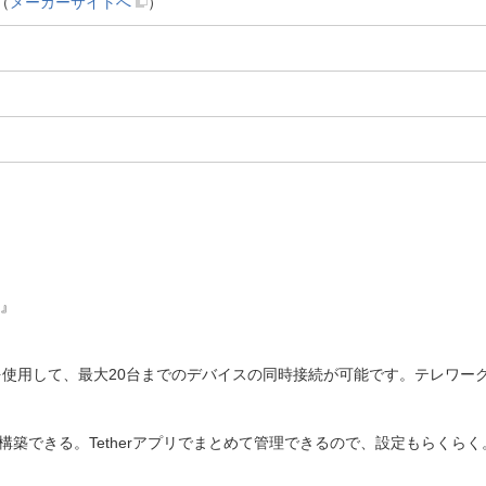
（
メーカーサイトへ
）
0』
)のデュアルバンドを使用して、最大20台までのデバイスの同時接続が可能です。
 が構築できる。Tetherアプリでまとめて管理できるので、設定もらくらく