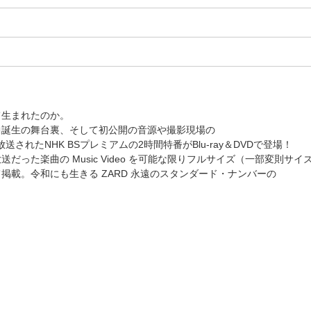
て生まれたのか。
曲誕生の舞台裏、そして初公開の音源や撮影現場の
放送されたNHK BSプレミアムの2時間特番がBlu-ray＆DVDで登場！
った楽曲の Music Video を可能な限りフルサイズ（一部変則サイ
載。令和にも生きる ZARD 永遠のスタンダード・ナンバーの
。