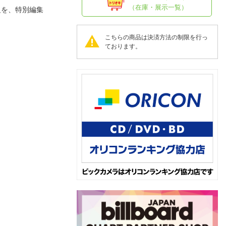
人窓口
（在庫・展示一覧）
組を、特別編集
R情報
こちらの商品は決済方法の制限を行っ
ております。
nglish / 中文