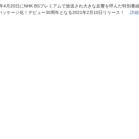
法
よくある質問・お問合せ
19年4月20日にNHK BSプレミアムで放送され大きな反響を呼んだ特別番
I
パッケージ化！デビュー30周年となる2021年2月10日リリース！
詳細
ご利用規約
E