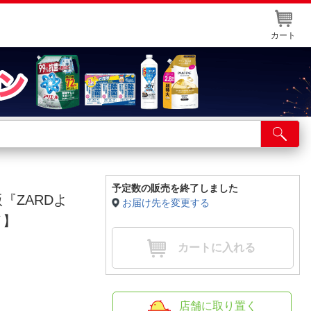
カート
店舗サービス
ット取り置き
イントカードWEB登録
予定数の販売を終了しました
版『ZARDよ
お届け先を変更する
舗情報・店舗一覧
イ】
取り寄せ品入荷状況照会
カートに入れる
店舗に取り置く