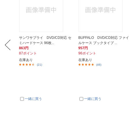
クリーナ
サンワサプライ DVD/CD対応 セ
BUFFALO DVD/CD対応 ファイ
.
ミハードケース 96枚...
ルケース ブックタイプ ...
863円
957円
87ポイント
96ポイント
在庫あり
在庫あり
(21)
(46)
一緒に買う
一緒に買う