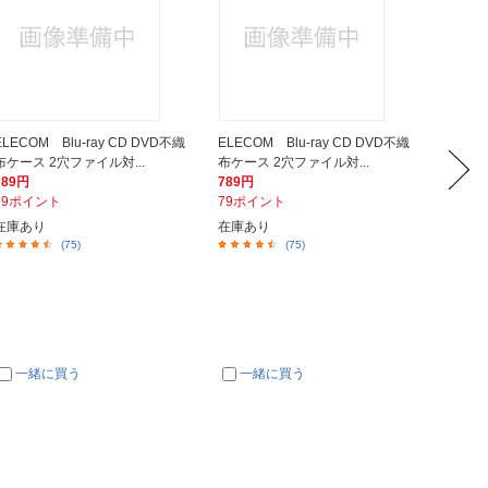
ELECOM Blu-ray CD DVD不織
ELECOM Blu-ray CD DVD不織
サンワサプ
布ケース 2穴ファイル対...
布ケース 2穴ファイル対...
D対応 プ
789円
789円
800円
79ポイント
79ポイント
80ポイ
在庫あり
在庫あり
在庫あ
(75)
(75)
一緒に買う
一緒に買う
一