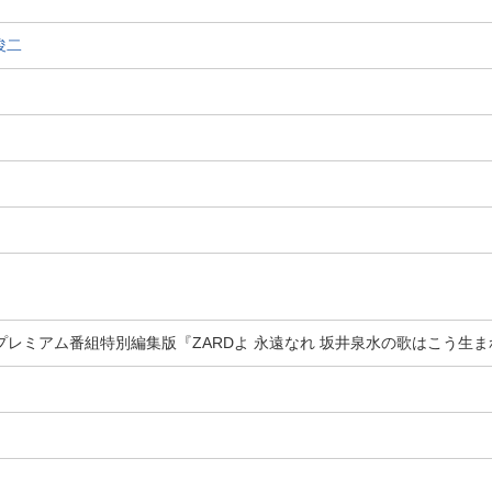
俊二
K BS プレミアム番組特別編集版『ZARDよ 永遠なれ 坂井泉水の歌はこう