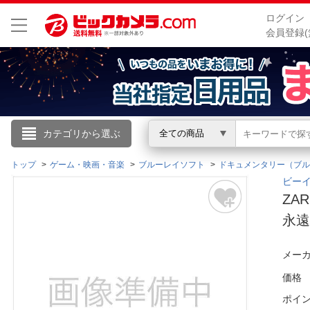
ログイン
会員登録(
こんにちは
カテゴリから選ぶ
全ての商品
ログイン
トップ
ゲーム・映画・音楽
ブルーレイソフト
ドキュメンタリー（ブル
ビーイ
ZA
新規会員登録
永遠
会員メニュー
メーカ
お買いもの履歴
価格
ポイ
閲覧履歴