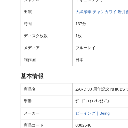
出演
大黒摩季
チャンカワイ
岩井
時間
137分
ディスク枚数
1枚
メディア
ブルーレイ
制作国
日本
基本情報
商品名
ZARD 30 周年記念 NH
型番
ｻﾞｰﾄﾞﾖｴｲｴﾝﾅﾚｻｶﾌﾞﾙ
メーカー
ビーイング｜Being
商品コード
8882546