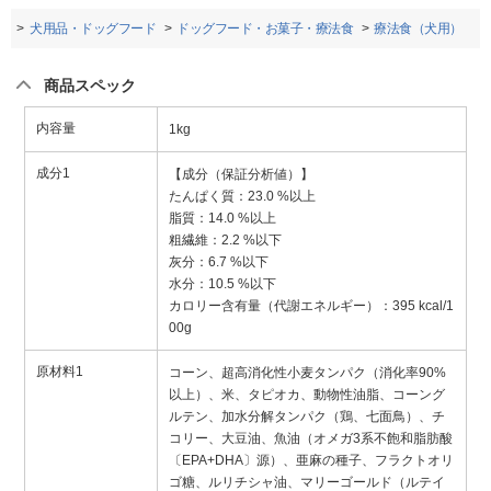
品
犬用品・ドッグフード
ドッグフード・お菓子・療法食
療法食（犬用）
商品スペック
内容量
1kg
成分1
【成分（保証分析値）】
たんぱく質：23.0 %以上
脂質：14.0 %以上
粗繊維：2.2 %以下
灰分：6.7 %以下
水分：10.5 %以下
カロリー含有量（代謝エネルギー）：395 kcal/1
00g
原材料1
コーン、超高消化性小麦タンパク（消化率90%
以上）、米、タピオカ、動物性油脂、コーング
ルテン、加水分解タンパク（鶏、七面鳥）、チ
コリー、大豆油、魚油（オメガ3系不飽和脂肪酸
〔EPA+DHA〕源）、亜麻の種子、フラクトオリ
ゴ糖、ルリチシャ油、マリーゴールド（ルテイ