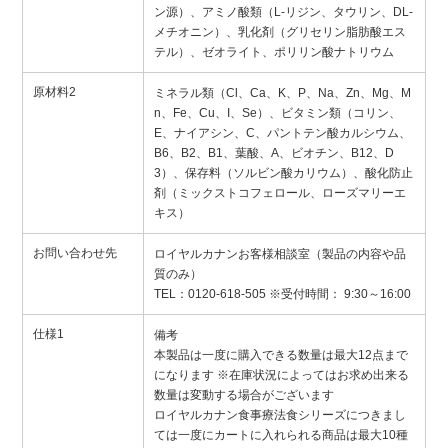
ン源）、アミノ酸類（L-リジン、タウリン、DL-
メチオニン）、乳化剤（グリセリン脂肪酸エス
テル）、ゼオライト、ポリリン酸ナトリウム
原材料2
ミネラル類（Cl、Ca、K、P、Na、Zn、Mg、M
n、Fe、Cu、I、Se）、ビタミン類（コリン、
E、ナイアシン、C、パントテン酸カルシウム、
B6、B2、B1、葉酸、A、ビオチン、B12、D
3）、保存料（ソルビン酸カリウム）、酸化防止
剤（ミックストコフェロール、ローズマリーエ
キス）
お問い合わせ先
ロイヤルカナンお客様相談室（製品の内容や品
質のみ）
TEL：0120-618-505 ※受付時間： 9:30～16:00
仕様1
備考
本製品は一度に購入できる数量は最大12点まで
になります ※在庫状況によってはお求め出来る
数量は変動する場合がございます
ロイヤルカナン食事療法食シリーズにつきまし
ては一度にカートに入れられる商品は最大10種