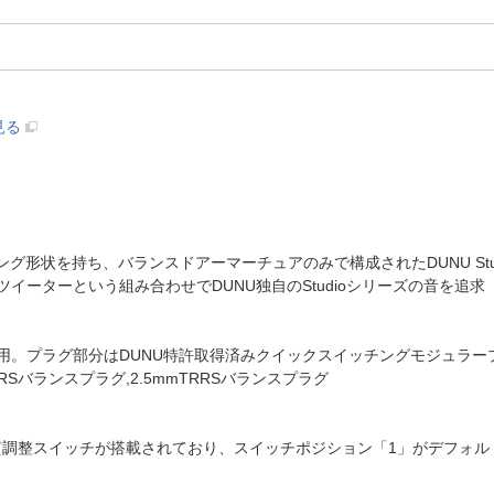
見る
形状を持ち、バランスドアーマーチュアのみで構成されたDUNU Studio SA6
アルツイーターという組み合わせでDUNU独自のStudioシリーズの音を追求
用。プラグ部分はDUNU特許取得済みクイックスイッチングモジュラー
RSバランスプラグ,2.5mmTRRSバランスプラグ
調整スイッチが搭載されており、スイッチポジション「1」がデフォル