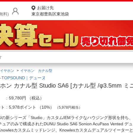
お届け先
無料)
東京都豊島区東池袋
商品をさがす
ランキングからさがす
ネ
イヤホン
イヤホン カナル型
カテゴリ一覧からさがす
ポ
U-TOPSOUND｜デューヌ
ホン カナル型 Studio SA6 [カナル型 /φ3.5mm 
店
59,780円
（税込）
お
ント
5,978ポイント
（
10%
）
（5,978円相当）
お客様サポート
NUの新シリーズ「Studio」カスタムIEMライクなハウジング形状を持ち
ュアのみで構成されたDUNU Studio SA6 Sonion AcuPass Vented
ご利用ガイド
Knowlesカスタムミッドレンジ、Knowlesカスタムデュアルツイータ