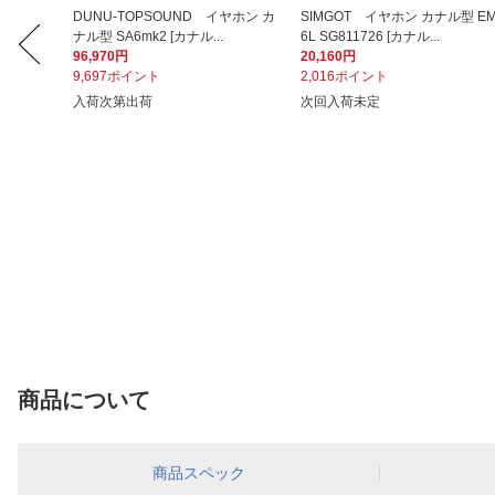
ホン カ
DUNU-TOPSOUND イヤホン カ
SIMGOT イヤホン カナル型 E
ナル型 SA6mk2 [カナル...
6L SG811726 [カナル...
96,970円
20,160円
9,697ポイント
2,016ポイント
入荷次第出荷
次回入荷未定
商品について
商品スペック