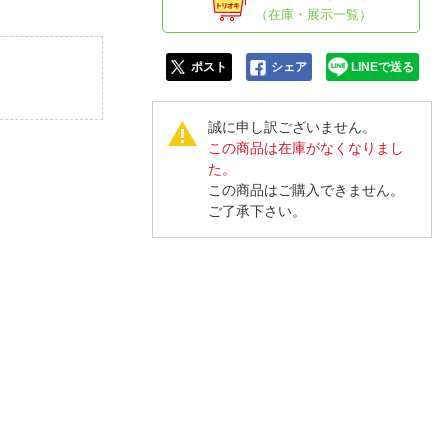
人窓口
（在庫・展示一覧）
R情報
ポスト
シェア
LINEで送る
誠に申し訳ございません。
この商品は在庫がなくなりまし
nglish / 中文
た。
この商品はご購入できません。
ご了承下さい。