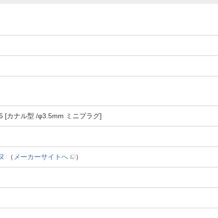
6 [カナル型 /φ3.5mm ミニプラグ]
ヌ
（
メーカーサイトへ
）