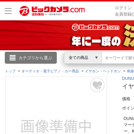
ログイン
会員登録(
こんにちは
カテゴリから選ぶ
全ての商品
ログイン
トップ
オーディオ・電子ピアノ・カー用品
イヤホン・ヘッドホン
有線
DUN
イヤ
新規会員登録
価格
会員メニュー
ポイ
お買いもの履歴
DU
マーチ
閲覧履歴
ー、