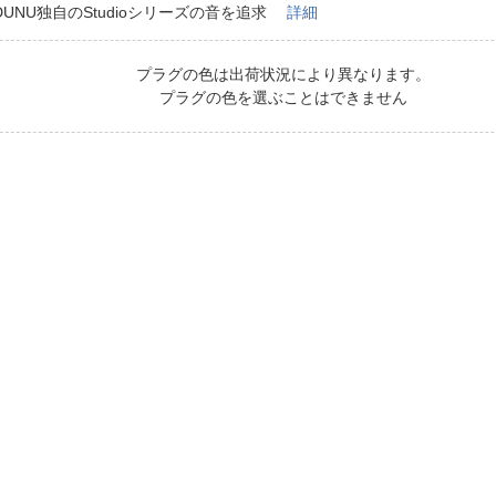
法
DUNU独自のStudioシリーズの音を追求
詳細
よくある質問・お問合せ
I
ご利用規約
プラグの色は出荷状況により異なります。
プラグの色を選ぶことはできません
E