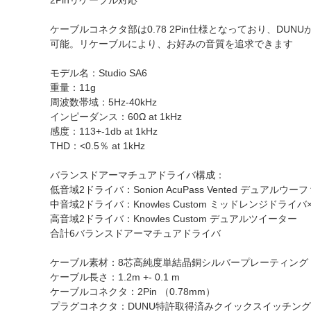
2Pinリケーブル対応
ケーブルコネクタ部は0.78 2Pin仕様となっており、DU
可能。リケーブルにより、お好みの音質を追求できます
モデル名：Studio SA6
重量：11g
周波数帯域：5Hz-40kHz
インピーダンス：60Ω at 1kHz
感度：113+-1db at 1kHz
THD：<0.5％ at 1kHz
バランスドアーマチュアドライバ構成：
低音域2ドライバ：Sonion AcuPass Vented デュアルウー
中音域2ドライバ：Knowles Custom ミッドレンジドライバ×
高音域2ドライバ：Knowles Custom デュアルツイーター
合計6バランスドアーマチュアドライバ
ケーブル素材：8芯高純度単結晶銅シルバープレーティング
ケーブル長さ：1.2m +- 0.1 m
ケーブルコネクタ：2Pin （0.78mm）
プラグコネクタ：DUNU特許取得済みクイックスイッチン