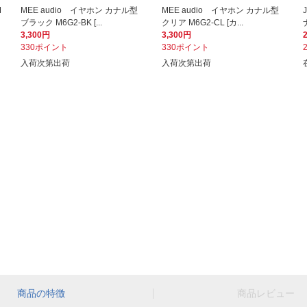
M
MEE audio イヤホン カナル型
MEE audio イヤホン カナル型
ブラック M6G2-BK [...
クリア M6G2-CL [カ...
3,300円
3,300円
330ポイント
330ポイント
入荷次第出荷
入荷次第出荷
商品の特徴
商品レビュー