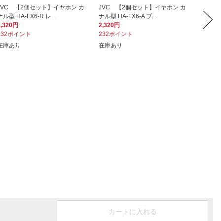
JVC 【2個セット】イヤホン カ
JVC 【2個セット】イヤホン カ
JVC 
ナル型 HA-FX6-R レ...
ナル型 HA-FX6-A ブ...
ナル型 HA
2,320円
2,320円
6,960
232ポイント
232ポイント
696ポ
在庫あり
在庫あり
在庫あ
カートに入れる