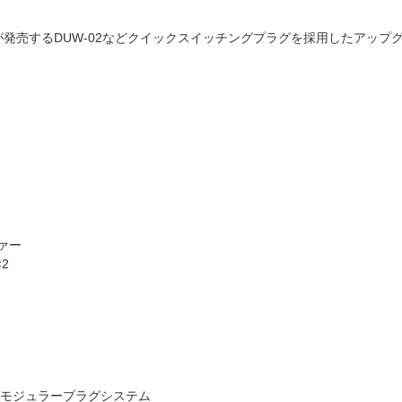
NUが発売するDUW-02などクイックスイッチングプラグを採用したアップグ
ファー
2
グモジュラープラグシステム