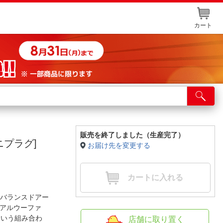
カート
店舗サービス
ット取り置き
イントカードWEB登録
販売を終了しました（生産完了）
ミニプラグ]
お届け先を変更する
舗情報・店舗一覧
取り寄せ品入荷状況照会
カートに入れる
、バランスドアー
 デュアルウーファ
ーという組み合わ
店舗に取り置く