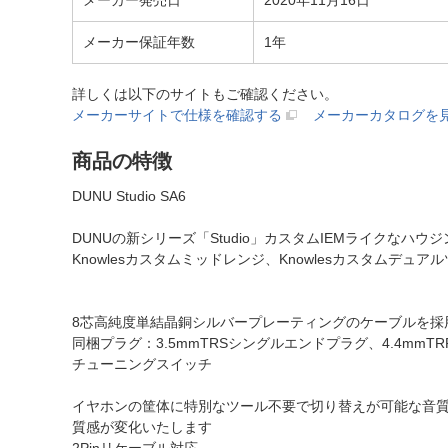
メーカー発売日
2020年11月16日
メーカー保証年数
1年
詳しくは以下のサイトもご確認ください。
メーカーサイトで仕様を確認する
メーカーカタログを
商品の特徴
DUNU Studio SA6
DUNUの新シリーズ「Studio」カスタムIEMライクなハウジング
Knowlesカスタムミッドレンジ、Knowlesカスタムデュ
8芯高純度単結晶銅シルバープレーティングのケーブルを採
同梱プラグ：3.5mmTRSシングルエンドプラグ、4.4mmTR
チューニングスイッチ
イヤホンの筐体に特別なツール不要で切り替えが可能な音質
質感が変化いたします