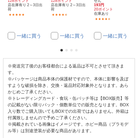
128ポイント
128ポイント
せん
店在庫有り 2～3日出
店在庫有り 2～3日出
193円
荷
荷
20ポイント
在庫あり
(2)
(15)
(3)
一緒に買う
一緒に買う
一緒に買う
※発送完了後のお客様都合による返品は不可とさせて頂きま
す。
※パッケージは商品本体の保護材ですので、本体に影響を及ぼ
すような破損を除き、交換・返品対応対象外となります。あら
かじめご了承ください。
※トレーディングカード・食玩・缶バッチ等は【BOX販売】等
の記載がない限りパック・個数単位での販売となります。BOX
入り数でご購入頂いてもBOXでの出荷ではありません。外箱は
付属致しませんので予めご了承ください。
※掲載されている画像はイメージです。ホビー商品（プラモデ
ル等）は別途塗装が必要な商品があります。