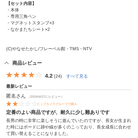
【セット内容】
・本体
・専用三角ペン
・マグネットスタンプ×3
・なかまたちシート×2
(C)やなせたかし/フレーベル館・TMS・NTV
商品レビュー
4.2
(
24
)
すべて見る
最新レビュー
匿名
さん
（2026/4/27にレビュー）
ビックカメラグループで購入
定番のよい商品ですが、耐久に少し難ありです
長男の時に非常に楽しそうに遊んでいたのですが、長女が生まれ
た時にはボードに跡や線が多くのこっており、長女成長に合わせ
て買い替えることになりました。