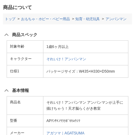
商品について
トップ
おもちゃ・ホビー・ベビー用品
知育・幼児玩具
アンパンマン
商品スペック
対象年齢
1歳6ヶ月以上
キャラクター
それいけ！アンパンマン
仕様1
パッケージサイズ：W435×H330×D50mm
基本情報
商品名
それいけ！アンパンマン アンパンマンが上手に
描けちゃう！天才脳らくがき教室
型番
APﾃﾝｻｲﾉｳﾗｸｶﾞｷｷｮｳｼﾂ
メーカー
アガツマ｜AGATSUMA