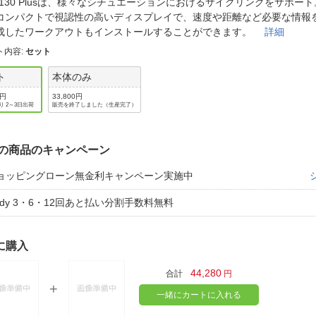
法
ge130 Plusは、様々なシチュエーションにおけるサイクリングをサポート
よくある質問・お問合せ
コンパクトで視認性の高いディスプレイで、速度や距離など必要な情報
I
成したワークアウトもインストールすることができます。
詳細
ご利用規約
ト内容
:
セット
ト
本体のみ
0円
33,800円
E
り 2～3日出荷
販売を終了しました（生産完了）
の商品のキャンペーン
ョッピングローン無金利キャンペーン実施中
aidy 3・6・12回あと払い分割手数料無料
に購入
44,280
合計
円
一緒にカートに入れる