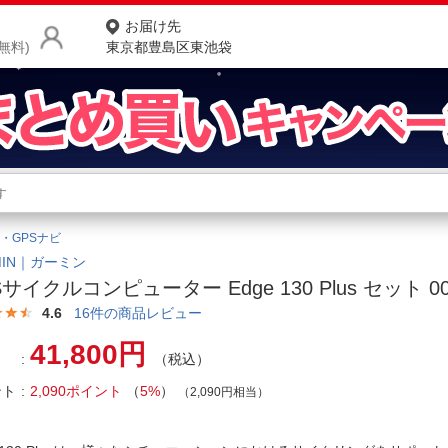
お届け先
無料)
東京都豊島区東池袋
商品をさがす
ランキングからさがす
ネ
・GPSナビ
カテゴリ一覧からさがす
ポ
MIN｜ガーミン
Sサイクルコンピューター Edge 130 Plus セット 00
店
4.6
16
件の商品レビュー
お
41,800円
（税込）
お客様サポート
ント
2,090ポイント
（
5%
）
（2,090円相当）
ご利用ガイド