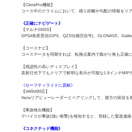
【ClimbPro機能】
コース中のクライムにおいて、残り距離や勾配の情報をリ
《正確にナビゲート》
【マルチGNSS】
GPS4衛星受信(GPS、QZSS(補完信号)、GLONASS
【コースナビ】
コースデータを同期すれば、転換点案内で曲がり角も正確
【視認性の高いディスプレイ】
直射日光下でもクリアで鮮明な表示が可能な1.8インチMI
《セーフティライドに貢献》
【VARIA対応】
Variaリアビューレーダーとペアリングして、後方の状況
【事故検出機能】
デバイスが事故(強い衝撃)を検知すると、登録した緊急連
《コネクテッド機能》