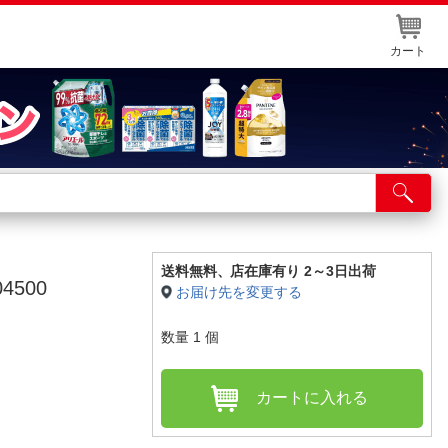
カート
店舗サービス
ット取り置き
イントカードWEB登録
送料無料、
店在庫有り 2～3日出荷
4500
お届け先を変更する
舗情報・店舗一覧
数量
1
個
取り寄せ品入荷状況照会
カートに入れる