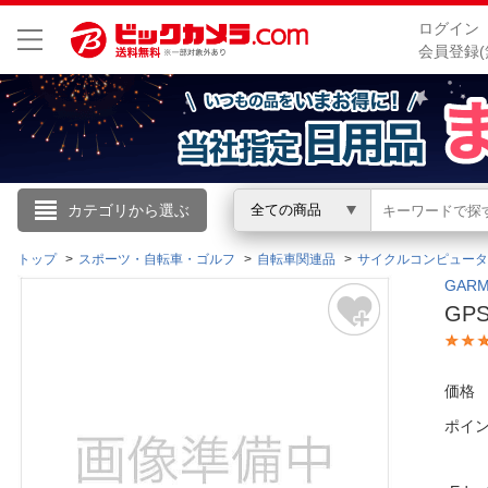
ログイン
会員登録(
こんにちは
カテゴリから選ぶ
全ての商品
ログイン
トップ
スポーツ・自転車・ゴルフ
自転車関連品
サイクルコンピュータ
GAR
GP
新規会員登録
会員メニュー
価格
ポイ
お買いもの履歴
閲覧履歴