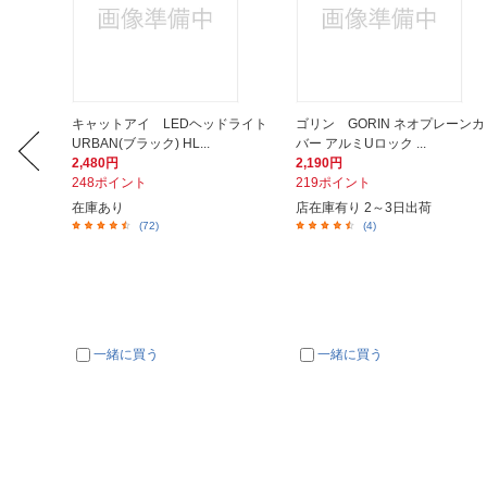
レスタン
キャットアイ LEDヘッドライト
ゴリン GORIN ネオプレーンカ
URBAN(ブラック) HL...
バー アルミUロック ...
2,480円
2,190円
248ポイント
219ポイント
在庫あり
店在庫有り 2～3日出荷
(72)
(4)
一緒に買う
一緒に買う