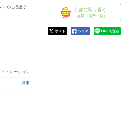
人窓口
。
をすぐに把握で
店舗に取り置く
R情報
（在庫・展示一覧）
ポスト
シェア
LINEで送る
nglish / 中文
シミュレーション
詳細