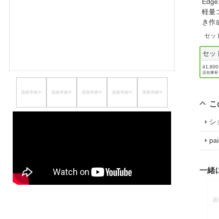
Ed
ほしいもの
軽量
き作
お知らせ
セッ
セッ
41,80
店在庫有
こ
シ
p
一緒