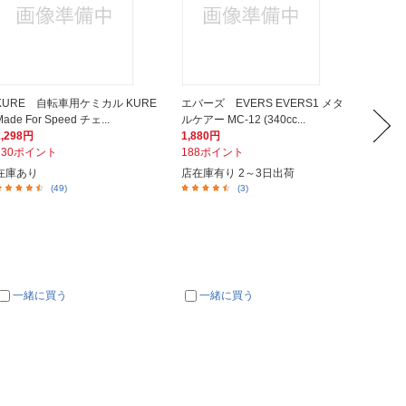
KURE 自転車用ケミカル KURE
エバーズ EVERS EVERS1 メタ
象印マ
Made For Speed チェ...
ルケアー MC-12 (340cc...
ブラー （
1,298円
1,880円
2,000
130ポイント
188ポイント
200ポ
在庫あり
店在庫有り 2～3日出荷
在庫あ
(49)
(3)
一緒に買う
一緒に買う
一