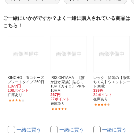
ご一緒にいかがですか？よく一緒に購入されている商品は
こちら！
KINCHO 虫コナーズ
IRIS OHYAMA 【ぽ
レック 除菌の【激落
プレートタイプ 250日
かぽか家族】貼るミニ
ちくん】ウエットシー
1,077円
10P〔カイロ〕 PKN-
ト30枚
108ポイント
10HM
339円
在庫あり
267円
34ポイント
27ポイント
在庫あり
(33)
在庫あり
(35)
(78)
一緒に買う
一緒に買う
一緒に買う