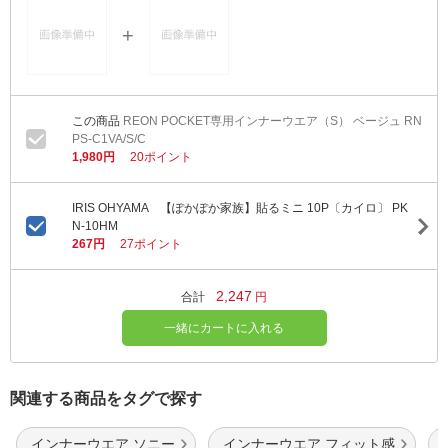
REON POCKET専用インナーウエア（S） ベージュ RN
PS-C1VA/S/C
1,980円
20ポイント
IRIS OHYAMA 【ぽかぽか家族】貼るミニ 10P〔カイロ〕 PK
N-10HM
267円
27ポイント
2,247
合計
円
一緒にカートに入れる
関連する商品をタグで探す
インナーウエア ソニー
インナーウエア フィット感