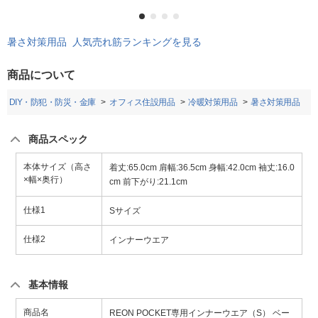
暑さ対策用品 人気売れ筋ランキングを見る
商品について
・DIY・防犯・防災・金庫
オフィス住設用品
冷暖対策用品
暑さ対策用品
商品スペック
本体サイズ（高さ
着丈:65.0cm 肩幅:36.5cm 身幅:42.0cm 袖丈:16.0
×幅×奥行）
cm 前下がり:21.1cm
仕様1
Sサイズ
仕様2
インナーウエア
基本情報
商品名
REON POCKET専用インナーウエア（S） ベー