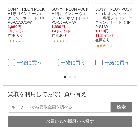
SONY REON POCK
SONY REON POCK
SONY REON POCK
ET専用インナーウエ
ET専用インナーウエ
ET（レオンポケッ
ア（S） ホワイト RN
ア（M） ホワイト RN
ト）専用シリコンコー
PS-C1VA/S/W
PS-C1VA/M/W
ティングシート RNP
1,880円
1,880円
P-S1/W
19ポイント
19ポイント
1,100円
在庫あり
在庫あり
11ポイント
在庫あり
(7)
(42)
(6)
一緒に買う
一緒に買う
一緒に買う
買取を利用してお得に買い替え
検索
お買いもの履歴から探す