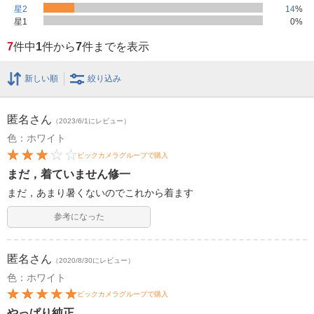
星2
14
%
星1
0
%
7
件中
1
件から
7
件までを表示
新しい順
絞り込み
匿名
さん
（2023/6/1にレビュー）
色：ホワイト
ビックカメラグループで購入
まだ，着ていません修一
まだ，あまり暑くないのでこれから着ます
参考になった
匿名
さん
（2020/8/30にレビュー）
色：ホワイト
ビックカメラグループで購入
やっぱり純正