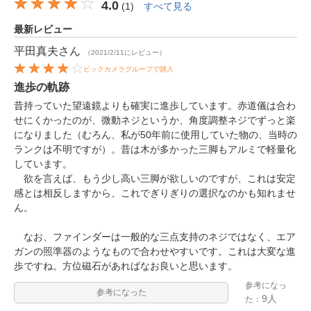
4.0
(
1
)
すべて見る
最新レビュー
平田真夫
さん
（2021/2/11にレビュー）
ビックカメラグループで購入
進歩の軌跡
昔持っていた望遠鏡よりも確実に進歩しています。赤道儀は合わ
せにくかったのが、微動ネジというか、角度調整ネジでずっと楽
になりました（むろん、私が50年前に使用していた物の、当時の
ランクは不明ですが）。昔は木が多かった三脚もアルミで軽量化
しています。
欲を言えば、もう少し高い三脚が欲しいのですが、これは安定
感とは相反しますから、これでぎりぎりの選択なのかも知れませ
ん。
なお、ファインダーは一般的な三点支持のネジではなく、エア
ガンの照準器のようなもので合わせやすいです。これは大変な進
歩ですね。方位磁石があればなお良いと思います。
参考になっ
参考になった
9人
た：