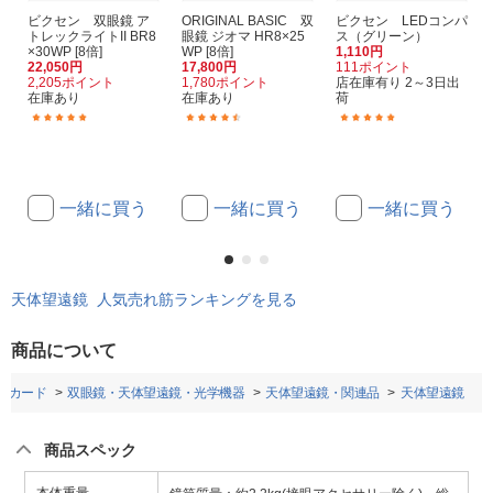
ビクセン 双眼鏡 ア
ORIGINAL BASIC 双
ビクセン LEDコンパ
トレックライトII BR8
眼鏡 ジオマ HR8×25
ス（グリーン）
×30WP [8倍]
WP [8倍]
1,110円
22,050円
17,800円
111ポイント
2,205ポイント
1,780ポイント
店在庫有り 2～3日出
在庫あり
在庫あり
荷
(4)
(186)
(6)
一緒に買う
一緒に買う
一緒に買う
天体望遠鏡 人気売れ筋ランキングを見る
商品について
ーカード
双眼鏡・天体望遠鏡・光学機器
天体望遠鏡・関連品
天体望遠鏡
商品スペック
本体重量