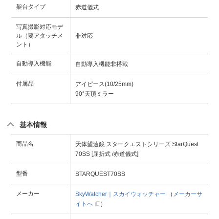
架台タイプ
赤道儀式
写真撮影対応モデ
ル（要アタッチメ
非対応
ント）
自動導入機能
自動導入機能非搭載
付属品
アイピース(10/25mm)
90°天頂ミラー
基本情報
商品名
天体望遠鏡 スタークエストシリーズ StarQuest
70SS [屈折式 /赤道儀式]
型番
STARQUEST70SS
メーカー
SkyWatcher｜スカイウォッチャー
（
メーカーサ
イトへ
）