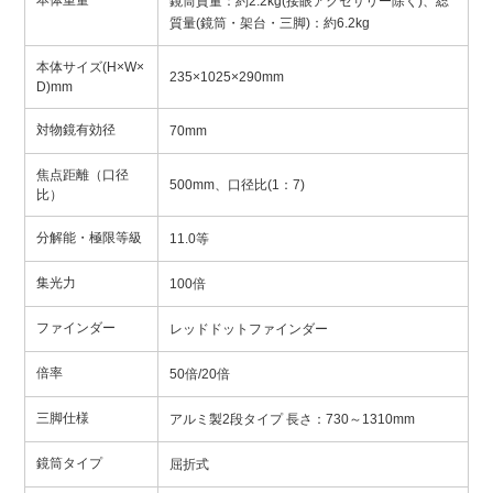
鏡筒質量：約2.2kg(接眼アクセサリー除く)、総
質量(鏡筒・架台・三脚)：約6.2kg
本体サイズ(H×W×
235×1025×290mm
D)mm
対物鏡有効径
70mm
焦点距離（口径
500mm、口径比(1：7)
比）
分解能・極限等級
11.0等
集光力
100倍
ファインダー
レッドドットファインダー
倍率
50倍/20倍
三脚仕様
アルミ製2段タイプ 長さ：730～1310mm
鏡筒タイプ
屈折式