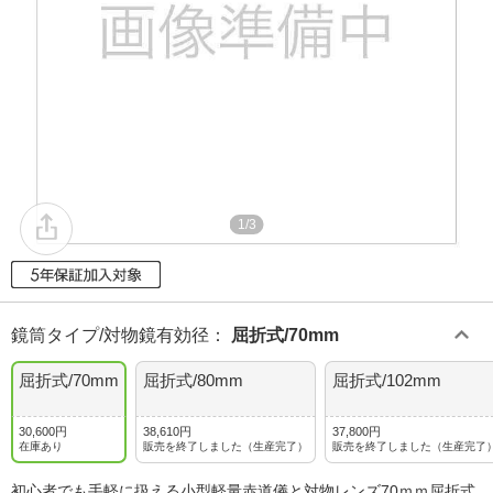
1/3
鏡筒タイプ/対物鏡有効径
：
屈折式/70mm
屈折式/70mm
屈折式/80mm
屈折式/102mm
30,600円
38,610円
37,800円
在庫あり
販売を終了しました（生産完了）
販売を終了しました（生産完了
初心者でも手軽に扱える小型軽量赤道儀と対物レンズ70ｍｍ屈折式