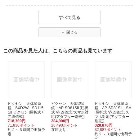
すべて見る
閉じる
この商品を見た人は、こちらの商品も見ています
ビクセン 天体望遠
ビクセン 天体望遠
ビクセン 天体望遠
鏡 SXD2WL-SD115
鏡 AP-SD81SII [屈折
鏡 AP-SD81SII・SM
SII ビクセン [屈折式 /
式 /赤道儀式 /スマホ対
[屈折式 /赤道儀式 /ス
赤道儀式]
応(アダプター別売)]
マホ対応(アダプター
718,300円
284,900円
別売)]
71,830ポイント
28,490ポイント
328,870円
約２～３週間で出荷予
在庫あり
32,887ポイント
定
約２～３週間で出荷予
定