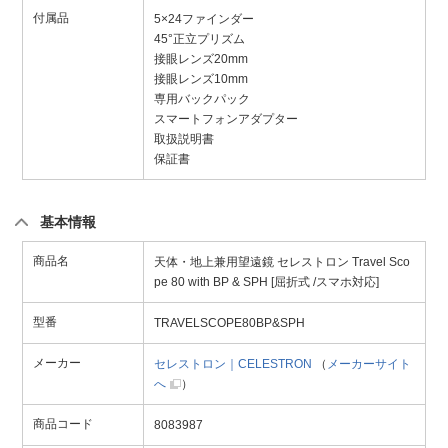
付属品
5×24ファインダー
45°正立プリズム
接眼レンズ20mm
接眼レンズ10mm
専用バックパック
スマートフォンアダプター
取扱説明書
保証書
基本情報
商品名
天体・地上兼用望遠鏡 セレストロン Travel Sco
pe 80 with BP & SPH [屈折式 /スマホ対応]
型番
TRAVELSCOPE80BP&SPH
メーカー
セレストロン｜CELESTRON
（
メーカーサイト
へ
）
商品コード
8083987