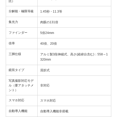
比）
分解能・極限等級
1.45秒・11.3等
集光力
肉眼の131倍
ファインダー
5倍24mm
倍率
40倍、20倍
三脚仕様
アルミ製3段伸縮式、高さ(経緯台含む)：558～1
320mm
鏡筒タイプ
屈折式
写真撮影対応モデ
ル（要アタッチメ
非対応
ント）
スマホ対応
スマホ対応
自動導入機能
自動導入機能非搭載