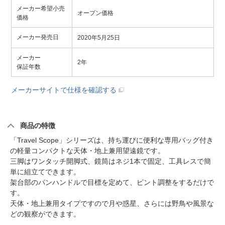
メーカー希望小売
オープン価格
価格
メーカー発売日
2020年5月25日
メーカー
2年
保証年数
メーカーサイトで仕様を確認する
商品の特徴
「Travel Scope」シリーズは、持ち運びに便利な専用バッグ付き
の軽量コンパクトな天体・地上兼用望遠鏡です。
三脚はワンタッチ開脚式、鏡筒はネジ1本で固定、工具レスで簡
単に組立てできます。
架台部のパンハンドルで目標を定めて、ピント調整をするだけで
す。
天体・地上兼用タイプですので月や惑星、さらには野鳥や風景な
どの観察ができます。