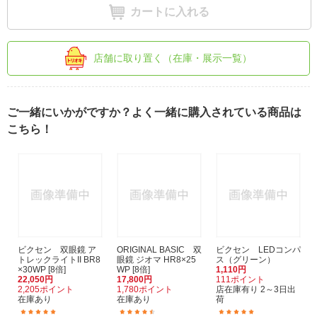
カートに入れる
店舗に取り置く（在庫・展示一覧）
ご一緒にいかがですか？よく一緒に購入されている商品は
こちら！
ビクセン 双眼鏡 ア
ORIGINAL BASIC 双
ビクセン LEDコンパ
トレックライトII BR8
眼鏡 ジオマ HR8×25
ス（グリーン）
×30WP [8倍]
WP [8倍]
1,110円
22,050円
17,800円
111ポイント
2,205ポイント
1,780ポイント
店在庫有り 2～3日出
在庫あり
在庫あり
荷
(4)
(186)
(6)