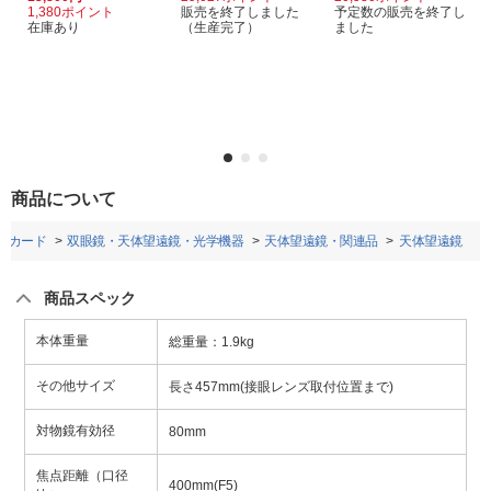
1,380ポイント
販売を終了しました
予定数の販売を終了し
在庫あり
（生産完了）
ました
商品について
ーカード
双眼鏡・天体望遠鏡・光学機器
天体望遠鏡・関連品
天体望遠鏡
商品スペック
本体重量
総重量：1.9kg
その他サイズ
長さ457mm(接眼レンズ取付位置まで)
対物鏡有効径
80mm
焦点距離（口径
400mm(F5)