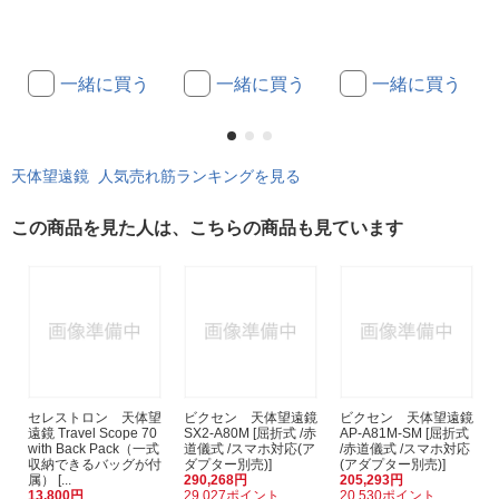
一緒に買う
一緒に買う
一緒に買う
天体望遠鏡 人気売れ筋ランキングを見る
この商品を見た人は、こちらの商品も見ています
セレストロン 天体望
ビクセン 天体望遠鏡
ビクセン 天体望遠鏡
遠鏡 Travel Scope 70
SX2-A80M [屈折式 /赤
AP-A81M-SM [屈折式
with Back Pack（一式
道儀式 /スマホ対応(ア
/赤道儀式 /スマホ対応
収納できるバッグが付
ダプター別売)]
(アダプター別売)]
属） [...
290,268円
205,293円
13,800円
29,027ポイント
20,530ポイント