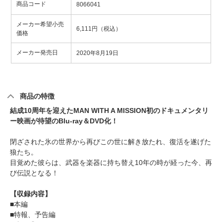
商品コード
8066041
メーカー希望小売
6,111円（税込）
価格
メーカー発売日
2020年8月19日
商品の特徴
結成10周年を迎えたMAN WITH A MISSION初のドキュメンタリ
ー映画が待望のBlu-ray＆DVD化！
閉ざされた氷の世界から再びこの世に解き放たれ、復活を遂げた
狼たち。
目覚めた彼らは、武器を楽器に持ち替え10年の時が経った今、再
び伝説となる！
【収録内容】
■本編
■特報、予告編