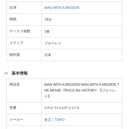
出演
MAN WITH A MISSION
時間
78分
ディスク枚数
1枚
メディア
ブルーレイ
制作国
日本
基本情報
商品名
MAN WITH A MISSION/ MAN WITH A MISSION T
HE MOVIE -TRACE the HISTORY- 【ブルーレ
イ】
型番
ﾏﾝｳｨｽﾞｱﾐｯｼｮﾝｻﾞﾑｰﾋﾌﾞﾙ
メーカー
東宝｜TOHO