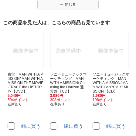
閉じる
この商品を見た人は、こちらの商品も見ています
東宝 MAN WITH A M
ソニーミュージックマ
ソニーミュージックマ
ISSION/ MAN WITH A
ーケティング MAN
ーケティング MAN
MISSION THE MOVIE
WITH A MISSION/ Ch
WITH A MISSION/ MA
-TRACE the HISTOR
asing the Horizon 通
N WITH A “REMIX” MI
Y- 【DVD】
常盤 【CD】
SSION 【CD】
5,040円
3,080円
1,980円
504ポイント
308ポイント
198ポイント
在庫あり
在庫あり
在庫あり
一緒に買う
一緒に買う
一緒に買う