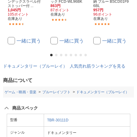
ンデックスラベル付
ック FCD-WL96BK
納 ブルー BSCD01F9
ストッパー付 ...
863円
6BL
1,045円
87ポイント
957円
105ポイント
在庫あり
96ポイント
在庫あり
在庫あり
(21)
(69)
(46)
一緒に買う
一緒に買う
一緒に買う
ドキュメンタリー（ブルーレイ） 人気売れ筋ランキングを見る
商品について
ゲーム・映画・音楽
ブルーレイソフト
ドキュメンタリー（ブルーレイ）
商品スペック
型番
TBR-30111D
ジャンル
ドキュメンタリー