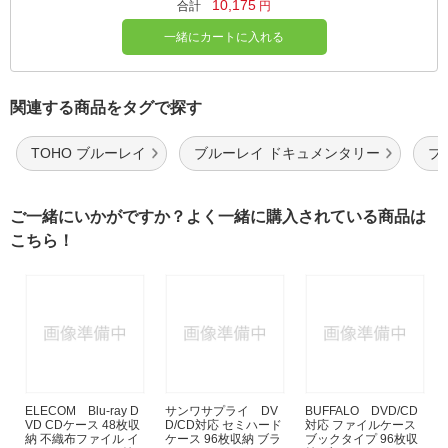
10,175
合計
円
一緒にカートに入れる
関連する商品をタグで探す
TOHO ブルーレイ
ブルーレイ ドキュメンタリー
ブ
ご一緒にいかがですか？よく一緒に購入されている商品は
こちら！
ELECOM Blu-ray D
サンワサプライ DV
BUFFALO DVD/CD
VD CDケース 48枚収
D/CD対応 セミハード
対応 ファイルケース
納 不織布ファイル イ
ケース 96枚収納 ブラ
ブックタイプ 96枚収