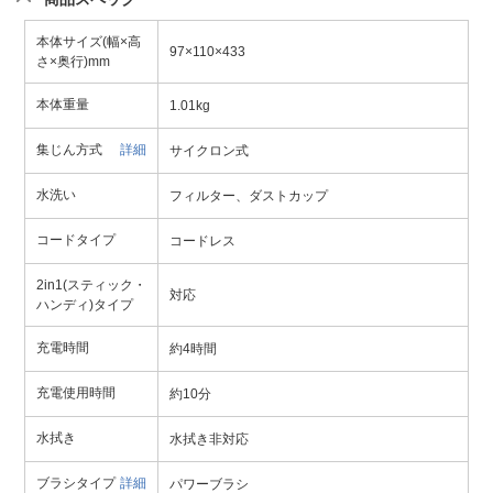
本体サイズ(幅×高
97×110×433
さ×奥行)mm
本体重量
1.01kg
集じん方式
詳細
サイクロン式
水洗い
フィルター、ダストカップ
コードタイプ
コードレス
2in1(スティック・
対応
ハンディ)タイプ
充電時間
約4時間
充電使用時間
約10分
水拭き
水拭き非対応
ブラシタイプ
詳細
パワーブラシ