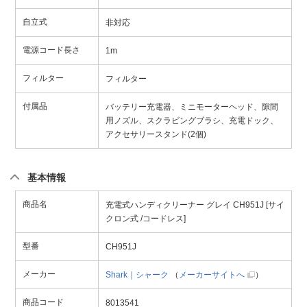
自立式
非対応
電源コード長さ
1m
フィルター
フィルター
付属品
バッテリー充電器、ミニモーターヘッド、隙間
用ノズル、スクラビングブラシ、充電ドック、
アクセサリースタンド(2個)
基本情報
商品名
充電式ハンディクリーナー グレイ CH951J [サイ
クロン式 /コードレス]
型番
CH951J
メーカー
Shark｜シャーク
（
メーカーサイトへ
）
商品コード
8013541