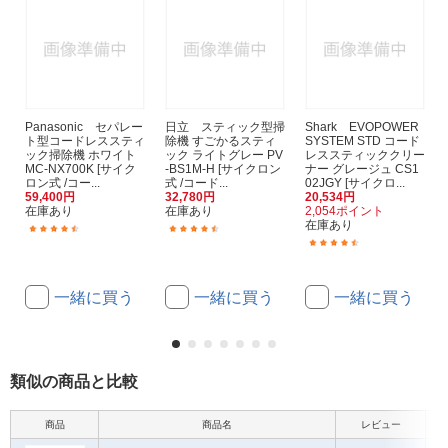
Panasonic セパレー
日立 スティック型掃
Shark EVOPOWER
ト型コードレススティ
除機 すごかるスティ
SYSTEM STD コード
ック掃除機 ホワイト
ック ライトグレー PV
レススティッククリー
MC-NX700K [サイク
-BS1M-H [サイクロン
ナー グレージュ CS1
ロン式 /コー...
式 /コード...
02JGY [サイクロ...
59,400円
32,780円
20,534円
在庫あり
在庫あり
2,054ポイント
在庫あり
(38)
(46)
(241)
一緒に買う
一緒に買う
一緒に買う
類似の商品と比較
商品
商品名
レビュー
本