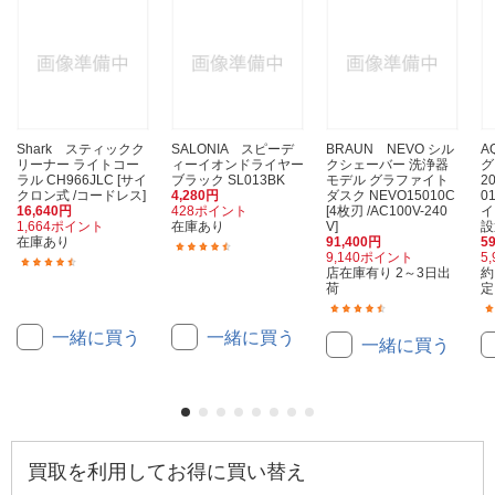
Shark スティックク
SALONIA スピーデ
BRAUN NEVO シル
A
リーナー ライトコー
ィーイオンドライヤー
クシェーバー 洗浄器
グ
ラル CH966JLC [サイ
ブラック SL013BK
モデル グラファイト
20
クロン式 /コードレス]
4,280円
ダスク NEVO15010C
0
16,640円
428ポイント
[4枚刃 /AC100V-240
イ
1,664ポイント
在庫あり
V]
設
在庫あり
91,400円
5
(1390)
9,140ポイント
5
(443)
店在庫有り 2～3日出
約
荷
定
(4)
一緒に買う
一緒に買う
一緒に買う
買取を利用してお得に買い替え