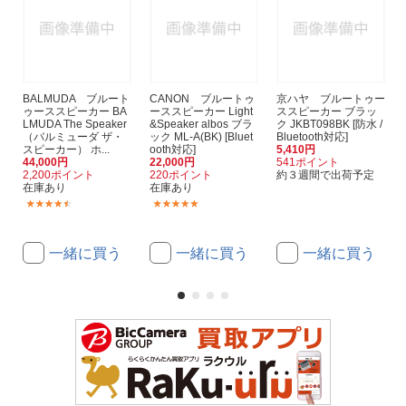
BALMUDA ブルート
CANON ブルートゥ
京ハヤ ブルートゥー
ゥーススピーカー BA
ーススピーカー Light
ススピーカー ブラッ
LMUDA The Speaker
&Speaker albos ブラ
ク JKBT098BK [防水 /
（バルミューダ ザ・
ック ML-A(BK) [Bluet
Bluetooth対応]
スピーカー） ホ...
ooth対応]
5,410円
44,000円
22,000円
541ポイント
2,200ポイント
220ポイント
約３週間で出荷予定
在庫あり
在庫あり
(88)
(3)
一緒に買う
一緒に買う
一緒に買う