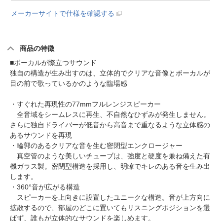
メーカーサイトで仕様を確認する
商品の特徴
■ボーカルが際立つサウンド
独自の構造が生み出すのは、立体的でクリアな音像とボーカルが
目の前で歌っているかのような臨場感
・すぐれた再現性の77mmフルレンジスピーカー
全音域をシームレスに再生、不自然なひずみが発生しません。
さらに独自ドライバーが低音から高音まで重なるような立体感の
あるサウンドを再現
・輪郭のあるクリアな音を生む密閉型エンクロージャー
真空管のような美しいチューブは、強度と硬度を兼ね備えた有
機ガラス製。密閉型構造を採用し、明瞭でキレのある音を生み出
します。
・360°音が広がる構造
スピーカーを上向きに設置したユニークな構造。音が上方向に
拡散するので、部屋のどこに置いてもリスニングポジションを選
ばず、誰もが立体的なサウンドを楽しめます。