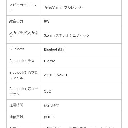
スピーカーユニッ
直径77mm（フルレンジ）
ト
総合出力
8W
入力プラグ/入力端
3.5mm ステレオミニジャック
子
Bluetooth
Bluetooth対応
Bluetoothクラス
Class2
Bluetooth対応プロ
A2DP、AVRCP
ファイル
Bluetooth対応コー
SBC
デック
充電時間
約2.5時間
通信距離
約10ｍ