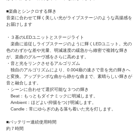
■楽曲とシンクロする輝き
音楽に合わせて輝く美しい光がライブステージのような高揚感を
お届けします
・３基のLEDユニットとステージライト
楽曲に追従しライブステージのように輝くLEDユニット。光の
色のわずかな差や光量、明減速度の緩急から緻密で複雑な輝き
が、楽曲のグルーヴ感をさらに高めます。
・音と光をリンクさせるアルゴリズム
独自のアルゴリズムにより、0.004廟の速さで音を光の輝きへ
と変換。アップテンポな曲から静かな曲まで、素晴らしい輝きが
音と融合します。
・シーンに合わせて選択可能な３つの輝き
Beat：もっともダイナミックに明減します。
Ambient：ほどよい抑揚をつけ明減します。
Candle：常にゆらぎのある落ち着いた光を灯します。
■バッテリー連続使用時間
約７時間