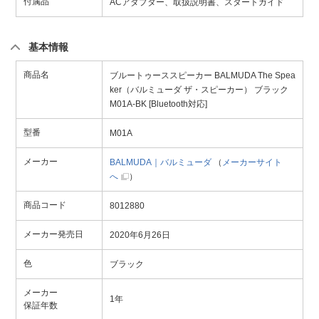
付属品
ACアダプター、取扱説明書、スタートガイド
基本情報
商品名
ブルートゥーススピーカー BALMUDA The Spea
ker（バルミューダ ザ・スピーカー） ブラック
M01A-BK [Bluetooth対応]
型番
M01A
メーカー
BALMUDA｜バルミューダ
（
メーカーサイト
へ
）
商品コード
8012880
メーカー発売日
2020年6月26日
色
ブラック
メーカー
1年
保証年数