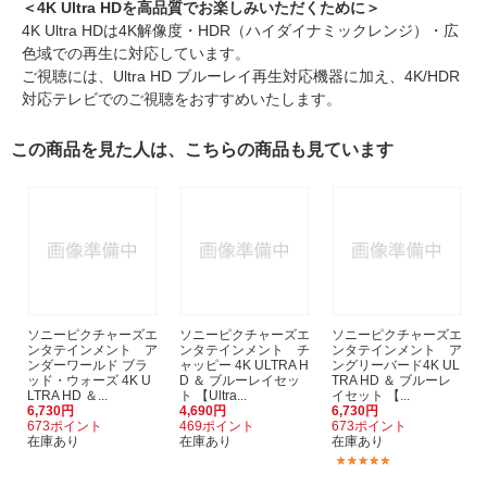
＜4K Ultra HDを高品質でお楽しみいただくために＞
4K Ultra HDは4K解像度・HDR（ハイダイナミックレンジ）・広
色域での再生に対応しています。
ご視聴には、Ultra HD ブルーレイ再生対応機器に加え、4K/HDR
対応テレビでのご視聴をおすすめいたします。
この商品を見た人は、こちらの商品も見ています
ソニーピクチャーズエ
ソニーピクチャーズエ
ソニーピクチャーズエ
ンタテインメント ア
ンタテインメント チ
ンタテインメント ア
ンダーワールド ブラ
ャッピー 4K ULTRA H
ングリーバード4K UL
ッド・ウォーズ 4K U
D ＆ ブルーレイセッ
TRA HD ＆ ブルーレ
LTRA HD ＆...
ト 【Ultra...
イセット 【...
6,730円
4,690円
6,730円
673ポイント
469ポイント
673ポイント
在庫あり
在庫あり
在庫あり
(1)