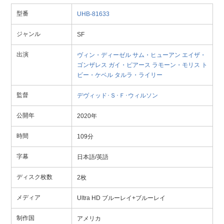
型番
UHB-81633
ジャンル
SF
出演
ヴィン・ディーゼル
サム・ヒューアン
エイザ・
ゴンザレス
ガイ・ピアース
ラモーン・モリス
ト
ビー・ケベル
タルラ・ライリー
監督
デヴィッド･Ｓ･Ｆ･ウィルソン
公開年
2020年
時間
109分
字幕
日本語/英語
ディスク枚数
2枚
メディア
Ultra HD ブルーレイ+ブルーレイ
制作国
アメリカ