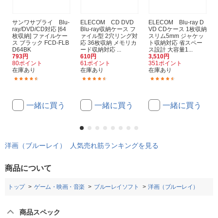
サンワサプライ Blu-
ELECOM CD DVD
ELECOM Blu-ray D
ray/DVD/CD対応 [64
Blu-ray収納ケース フ
VD CDケース 1枚収納
枚収納] ファイルケー
ァイル型 2穴リング対
スリム5mm ジャケッ
ス ブラック FCD-FLB
応 36枚収納 メモリカ
ト収納対応 省スペー
D64BK
ード収納対応 ...
ス設計 大容量1...
793円
610円
3,510円
80ポイント
61ポイント
351ポイント
在庫あり
在庫あり
在庫あり
(58)
(32)
(33)
一緒に買う
一緒に買う
一緒に買う
洋画（ブルーレイ） 人気売れ筋ランキングを見る
商品について
トップ
ゲーム・映画・音楽
ブルーレイソフト
洋画（ブルーレイ）
商品スペック