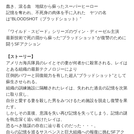
蠢き、滾る血 地獄から蘇ったスーパーヒーロー
記憶を奪われ、不死身の肉体を手に入れた ヤツの名
は“BLOODSHOT（ブラッドショット）”
『ワイルド・スピード』シリーズのヴィン・ディーゼル主演
最新技術で死の淵から蘇った“ブラッドショット”が復讐のために
闘うSFアクション
【ストーリー】
アメリカ海兵隊員のレイとその妻が何者かに殺害される。レイは
とある組織の最新テクノロジーにより
圧倒的パワーと回復能力を有した超人“ブラッドショット”として
蘇生させられる。
組織の訓練施設に隔離されたレイは、失われた過去の記憶を次第
に取り戻し、
自分と愛する妻を殺した男をみつけるため施設を脱走し復讐を果
たす。
しかしその直後、意識を失い再び記憶を失ってしまう。記憶の謎
を執念深く追い続けたレイは、
恐るべき陰謀の存在に辿り着くのだった・・・。
自らの記憶を巡るサスペンスと巨大組織への報復に挑むSFアク