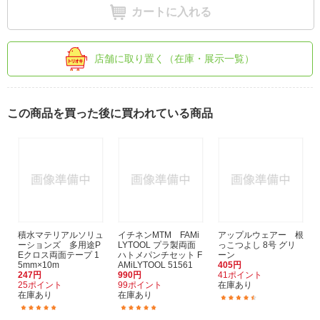
カートに入れる
店舗に取り置く（在庫・展示一覧）
この商品を買った後に買われている商品
積水マテリアルソリュ
イチネンMTM FAMi
アップルウェアー 根
ーションズ 多用途P
LYTOOL プラ製両面
っこつよし 8号 グリ
Eクロス両面テープ 1
ハトメパンチセット F
ーン
5mm×10m
AMiLYTOOL 51561
405円
247円
990円
41ポイント
25ポイント
99ポイント
在庫あり
在庫あり
在庫あり
(3)
(5)
(1)