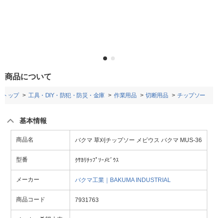
商品について
トップ
工具・DIY・防犯・防災・金庫
作業用品
切断用品
チップソー
基本情報
商品名
バクマ 草刈チップソー メビウス バクマ MUS-36
型番
ｸｻｶﾘﾁｯﾌﾟｿｰﾒﾋﾞｳｽ
メーカー
バクマ工業｜BAKUMA INDUSTRIAL
商品コード
7931763