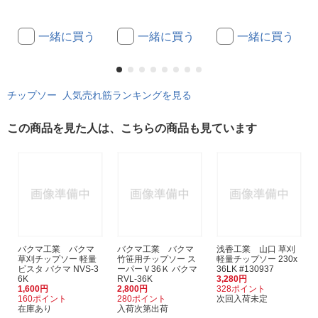
一緒に買う
一緒に買う
一緒に買う
チップソー 人気売れ筋ランキングを見る
この商品を見た人は、こちらの商品も見ています
バクマ工業 バクマ
バクマ工業 バクマ
浅香工業 山口 草刈
草刈チップソー 軽量
竹笹用チップソー ス
軽量チップソー 230x
ビスタ バクマ NVS-3
ーパーＶ36Ｋ バクマ
36LK #130937
6K
RVL-36K
3,280円
1,600円
2,800円
328ポイント
160ポイント
280ポイント
次回入荷未定
在庫あり
入荷次第出荷