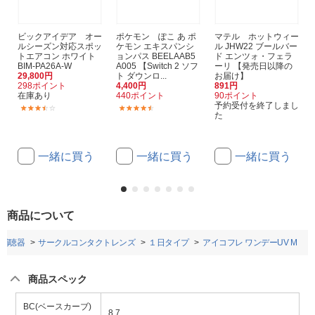
ビックアイデア オー
ポケモン ぽこ あ ポ
マテル ホットウィー
ルシーズン対応スポッ
ケモン エキスパンシ
ル JHW22 ブールバー
トエアコン ホワイト
ョンパス BEELAAB5
ド エンツォ・フェラ
BIM-PA26A-W
A005 【Switch 2 ソフ
ーリ 【発売日以降の
29,800円
ト ダウンロ...
お届け】
298ポイント
4,400円
891円
在庫あり
440ポイント
90ポイント
予約受付を終了しまし
(37)
(3)
た
一緒に買う
一緒に買う
一緒に買う
商品について
・補聴器
サークルコンタクトレンズ
１日タイプ
アイコフレ ワンデーUV M
商品スペック
BC(ベースカーブ)
8.7