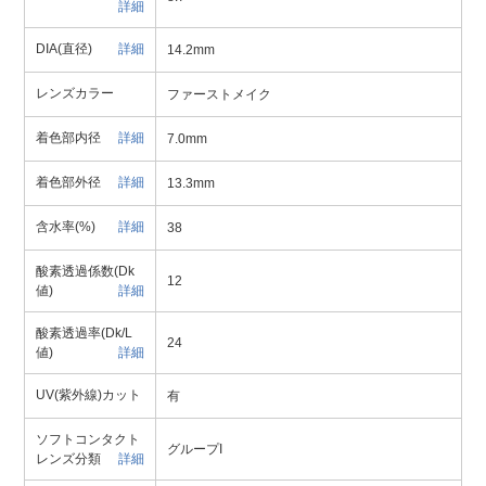
詳細
DIA(直径)
詳細
14.2mm
レンズカラー
ファーストメイク
着色部内径
詳細
7.0mm
着色部外径
詳細
13.3mm
含水率(%)
詳細
38
酸素透過係数(Dk
12
値)
詳細
酸素透過率(Dk/L
24
値)
詳細
UV(紫外線)カット
有
ソフトコンタクト
グループI
レンズ分類
詳細