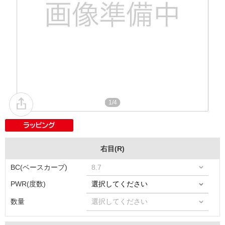
1/4
右目(R)
BC(ベースカーブ)
PWR(度数)
数量