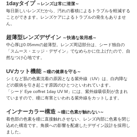
1dayタイプ
～レンズは常に清潔～
毎日新しいレンズだから、汚れの蓄積によるトラブルを軽減する
ことができます。レンズケアによるトラブルの発生もありませ
ん。
超薄型レンズデザイン
～快適な装用感～
中心厚は0.05mmの超薄型。レンズ周辺部分は、シード独自の
「スムース・エッジ・デザイン」でなめらかに仕上げたので、自
然なつけ心地です。
UVカット機能
～瞳の健康を守る～
シミなど肌の色素沈着の原因となる紫外線（UV）は、白内障な
どの眼病を引き起こす原因のひとつといわれています。
「シード Eye coffret 1day UV M」には、紫外線吸収剤が含まれ
ていますので、瞳に有害といわれる紫外線をカットします。
インナーカラー構造
～瞳に色素が触れない～
着色部の色素を瞳に直接触れさせない、レンズ内部に色素を閉じ
込めた構造です。角膜への影響を配慮したデザイン設計を採用し
ました。