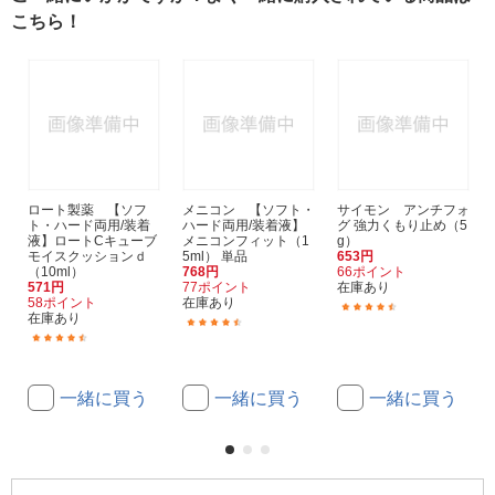
こちら！
ロート製薬 【ソフ
メニコン 【ソフト・
サイモン アンチフォ
ト・ハード両用/装着
ハード両用/装着液】
グ 強力くもり止め（5
液】ロートCキューブ
メニコンフィット（1
g）
モイスクッションｄ
5ml） 単品
653円
（10ml）
768円
66ポイント
571円
77ポイント
在庫あり
58ポイント
在庫あり
(52)
在庫あり
(269)
(31)
一緒に買う
一緒に買う
一緒に買う