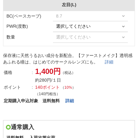
左目(L)
BC(ベースカーブ)
PWR(度数)
数量
保存液に天然うるおい成分を新配合。【ファーストメイク】透明感
あふれる瞳は、はじめてのサークルレンズにも。
詳細
1,400円
価格
（税込）
約280円/１日
ポイント
140ポイント
（
10%
）
（140円相当）
定期購入申込対象 送料無料
詳細
通常購入
送料無料、
入荷次第出荷