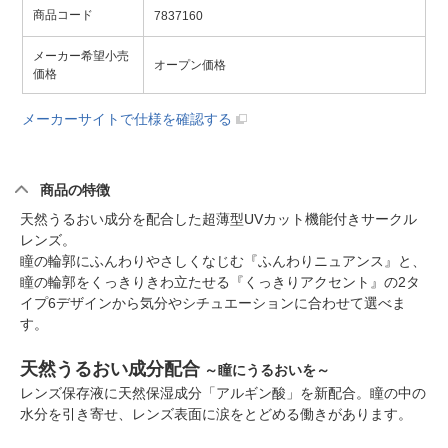
商品コード
7837160
メーカー希望小売
オープン価格
価格
メーカーサイトで仕様を確認する
商品の特徴
天然うるおい成分を配合した超薄型UVカット機能付きサークル
レンズ。
瞳の輪郭にふんわりやさしくなじむ『ふんわりニュアンス』と、
瞳の輪郭をくっきりきわ立たせる『くっきりアクセント』の2タ
イプ6デザインから気分やシチュエーションに合わせて選べま
す。
天然うるおい成分配合
～瞳にうるおいを～
レンズ保存液に天然保湿成分「アルギン酸」を新配合。瞳の中の
水分を引き寄せ、レンズ表面に涙をとどめる働きがあります。