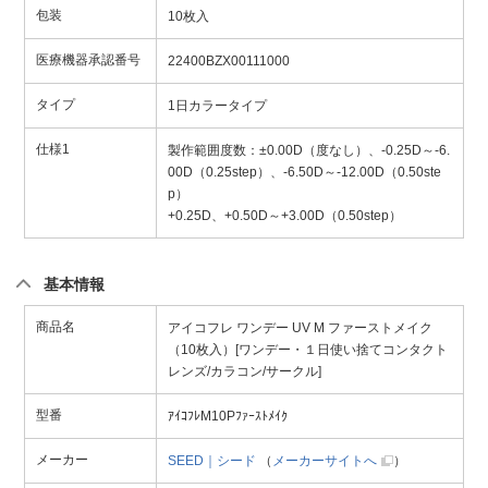
包装
10枚入
医療機器承認番号
22400BZX00111000
タイプ
1日カラータイプ
仕様1
製作範囲度数：±0.00D（度なし）、-0.25D～-6.
00D（0.25step）、-6.50D～-12.00D（0.50ste
p）
+0.25D、+0.50D～+3.00D（0.50step）
基本情報
商品名
アイコフレ ワンデー UV M ファーストメイク
（10枚入）[ワンデー・１日使い捨てコンタクト
レンズ/カラコン/サークル]
型番
ｱｲｺﾌﾚM10Pﾌｧｰｽﾄﾒｲｸ
メーカー
SEED｜シード
（
メーカーサイトへ
）