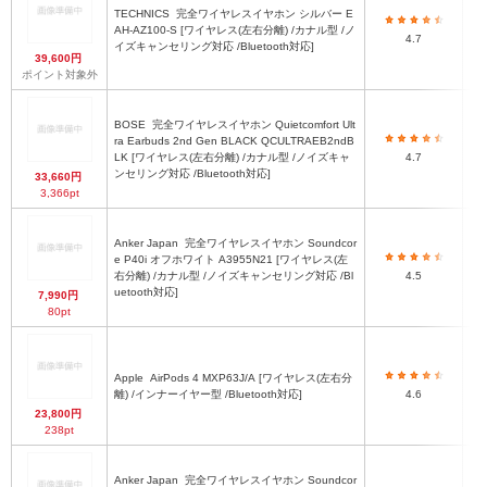
TECHNICS
完全ワイヤレスイヤホン シルバー E
AH-AZ100-S [ワイヤレス(左右分離) /カナル型 /ノ
4.7
イズキャンセリング対応 /Bluetooth対応]
39,600円
ポイント対象外
BOSE
完全ワイヤレスイヤホン Quietcomfort Ult
ra Earbuds 2nd Gen BLACK QCULTRAEB2ndB
30
LK [ワイヤレス(左右分離) /カナル型 /ノイズキャ
4.7
ンセリング対応 /Bluetooth対応]
33,660円
3,366pt
Anker Japan
完全ワイヤレスイヤホン Soundcor
e P40i オフホワイト A3955N21 [ワイヤレス(左
右分離) /カナル型 /ノイズキャンセリング対応 /Bl
4.5
uetooth対応]
7,990円
80pt
Apple
AirPods 4 MXP63J/A [ワイヤレス(左右分
3
離) /インナーイヤー型 /Bluetooth対応]
4.6
23,800円
4
238pt
Anker Japan
完全ワイヤレスイヤホン Soundcor