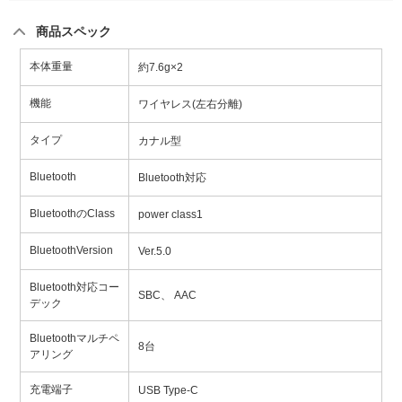
商品スペック
本体重量
約7.6g×2
機能
ワイヤレス(左右分離)
タイプ
カナル型
Bluetooth
Bluetooth対応
BluetoothのClass
power class1
BluetoothVersion
Ver.5.0
Bluetooth対応コー
SBC、 AAC
デック
Bluetoothマルチペ
8台
アリング
充電端子
USB Type-C