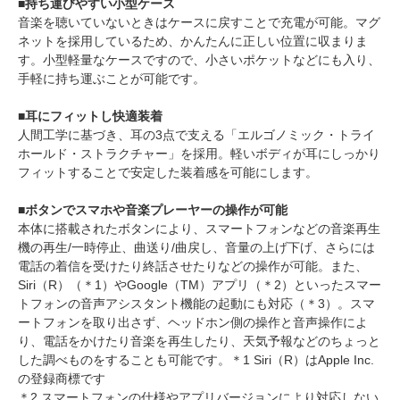
■持ち運びやすい小型ケース
音楽を聴いていないときはケースに戻すことで充電が可能。マグ
ネットを採用しているため、かんたんに正しい位置に収まりま
す。小型軽量なケースですので、小さいポケットなどにも入り、
手軽に持ち運ぶことが可能です。
■耳にフィットし快適装着
人間工学に基づき、耳の3点で支える「エルゴノミック・トライ
ホールド・ストラクチャー」を採用。軽いボディが耳にしっかり
フィットすることで安定した装着感を可能にします。
■ボタンでスマホや音楽プレーヤーの操作が可能
本体に搭載されたボタンにより、スマートフォンなどの音楽再生
機の再生/一時停止、曲送り/曲戻し、音量の上げ下げ、さらには
電話の着信を受けたり終話させたりなどの操作が可能。また、
Siri（R）（＊1）やGoogle（TM）アプリ（＊2）といったスマー
トフォンの音声アシスタント機能の起動にも対応（＊3）。スマ
ートフォンを取り出さず、ヘッドホン側の操作と音声操作によ
り、電話をかけたり音楽を再生したり、天気予報などのちょっと
した調べものをすることも可能です。＊1 Siri（R）はApple Inc.
の登録商標です
＊2 スマートフォンの仕様やアプリバージョンにより対応しない