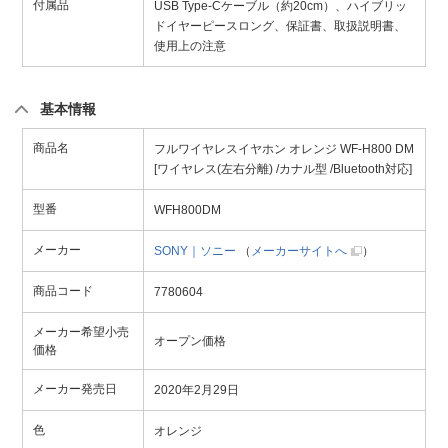
付属品
USB Type-Cケーブル（約20cm）、ハイブリッ
ドイヤーピースロング、保証書、取扱説明書、
使用上の注意
基本情報
商品名
フルワイヤレスイヤホン オレンジ WF-H800 DM
[ワイヤレス(左右分離) /カナル型 /Bluetooth対応]
型番
WFH800DM
メーカー
SONY｜ソニー
（
メーカーサイトへ
）
商品コード
7780604
メーカー希望小売
オープン価格
価格
メーカー発売日
2020年2月29日
色
オレンジ