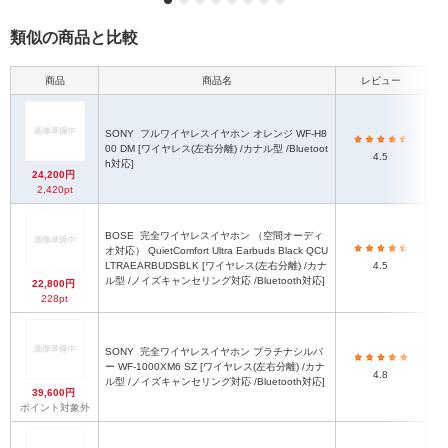
類似の商品と比較
商品
商品名
レビュー
本体
SONY
フルワイヤレスイヤホン オレンジ WF-H8
00 DM [ワイヤレス(左右分離) /カナル型 /Bluetoot
4.5
h対応]
24,200円
2,420pt
BOSE
完全ワイヤレスイヤホン （空間オーディ
オ対応） QuietComfort Ultra Earbuds Black QCU
LTRAEARBUDSBLK [ワイヤレス(左右分離) /カナ
4.5
ル型 /ノイズキャンセリング対応 /Bluetooth対応]
22,800円
228pt
SONY
完全ワイヤレスイヤホン プラチナシルバ
ー WF-1000XM6 SZ [ワイヤレス(左右分離) /カナ
4.8
ル型 /ノイズキャンセリング対応 /Bluetooth対応]
39,600円
ポイント対象外