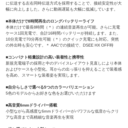
に伝送する左右同時伝送方式を採用することで、接続安定性が大
幅に向上しました。さらに動画遅延も大幅に低減しています。
■本体だけで8時間再生のロングバッテリーライフ
本体だけで最長8時間（＊）の連続音楽再生が可能。さらに充電
ケース1回充電で、合計16時間バッテリーが持続します。また、
10分充電で70分再生可能（＊）のクイック充電にも対応。突然
の外出時も安心です。＊ AACでの接続で、DSEE HX OFF時
■コンパクト軽量設計の高い装着性と携帯性
新規充電端子の採用と中のデバイスレイアウト見直しにより本体
およびケースを小型化。耳からの出っ張りを抑えることで装着感
を高め、スマートな装着姿を実現します。
■自分らしさで選べる5つのカラーバリエーション
5色のモデルからお好きな色をお選びいただけます
■高音質6mmドライバー搭載
小型ながら高感度な6mmドライバーがパワフルな低音からクリ
アな高音まで高精細な音楽再生を実現