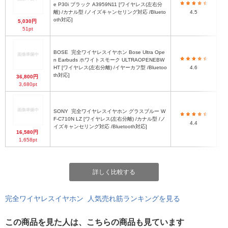
e P30i ブラック A3959N11 [ワイヤレス(左右分
離) /カナル型 /ノイズキャンセリング対応 /Blueto
4.5
oth対応]
5,030円
51pt
BOSE
完全ワイヤレスイヤホン Bose Ultra Ope
1
n Earbuds ホワイトスモーク ULTRAOPENEBW
HT [ワイヤレス(左右分離) /イヤーカフ型 /Bluetoo
4.6
th対応]
36,800円
3,680pt
SONY
完全ワイヤレスイヤホン グラスブルー W
F-C710N LZ [ワイヤレス(左右分離) /カナル型 /ノ
4.4
イズキャンセリング対応 /Bluetooth対応]
16,580円
1,658pt
詳しく比較する
完全ワイヤレスイヤホン 人気売れ筋ランキングを見る
この商品を見た人は、こちらの商品も見ています