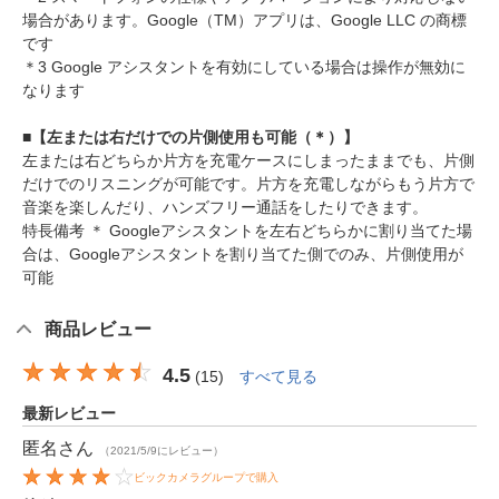
場合があります。Google（TM）アプリは、Google LLC の商標
です
＊3 Google アシスタントを有効にしている場合は操作が無効に
なります
■【左または右だけでの片側使用も可能（＊）】
左または右どちらか片方を充電ケースにしまったままでも、片側
だけでのリスニングが可能です。片方を充電しながらもう片方で
音楽を楽しんだり、ハンズフリー通話をしたりできます。
特長備考 ＊ Googleアシスタントを左右どちらかに割り当てた場
合は、Googleアシスタントを割り当てた側でのみ、片側使用が
可能
商品レビュー
4.5
(
15
)
すべて見る
最新レビュー
匿名
さん
（2021/5/9にレビュー）
ビックカメラグループで購入