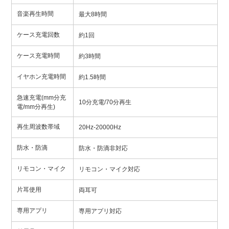
音楽再生時間
最大8時間
ケース充電回数
約1回
ケース充電時間
約3時間
イヤホン充電時間
約1.5時間
急速充電(mm分充
10分充電/70分再生
電/mm分再生)
再生周波数帯域
20Hz-20000Hz
防水・防滴
防水・防滴非対応
リモコン・マイク
リモコン・マイク対応
片耳使用
両耳可
専用アプリ
専用アプリ対応