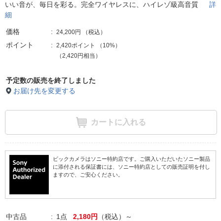
いい音が、毎日を彩る。完全ワイヤレスに、ハイレゾ級高音質
詳
細
価格
24,200円
（税込）
ポイント
2,420ポイント
（
10%
）
（2,420円相当）
予定数の販売を終了しました
お届け先を変更する
カートに入れる
ビックカメラはソニー特約店です。ご購入いただいたソニー製品
に添付される保証書には、ソニー特約店としての販売証明を付し
ますので、ご安心ください。
中古品
1点
2,180円
（税込）～