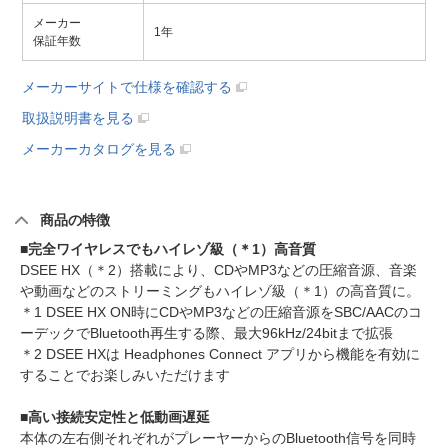
メーカー
1年
保証年数
メーカーサイトで仕様を確認する
取扱説明書を見る
メーカーカタログを見る
商品の特徴
■完全ワイヤレスでもハイレゾ級（＊1）高音質
DSEE HX（＊2）搭載により、CDやMP3などの圧縮音源、音楽
や動画などのストリーミングもハイレゾ級（＊1）の高音質に。
＊1 DSEE HX ON時にCDやMP3などの圧縮音源をSBC/AACのコ
ーデックでBluetooth再生する際、最大96kHz/24bitまで拡張
＊2 DSEE HXは Headphones Connect アプリから機能を有効に
することでお楽しみいただけます
■高い接続安定性と低動画遅延
本体の左右側それぞれがプレーヤーからのBluetooth信号を同時