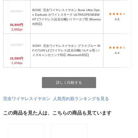
BOSE
完全ワイヤレスイヤホン Bose Ultra Ope
1
n Earbuds ホワイトスモーク ULTRAOPENEBW
HT [ワイヤレス(左右分離) /イヤーカフ型 /Bluetoo
4.6
th対応]
36,800円
3,680pt
SONY
完全ワイヤレスイヤホン グラスブルー W
F-C710N LZ [ワイヤレス(左右分離) /カナル型 /ノ
4.4
イズキャンセリング対応 /Bluetooth対応]
16,580円
1,658pt
詳しく比較する
完全ワイヤレスイヤホン 人気売れ筋ランキングを見る
この商品を見た人は、こちらの商品も見ています