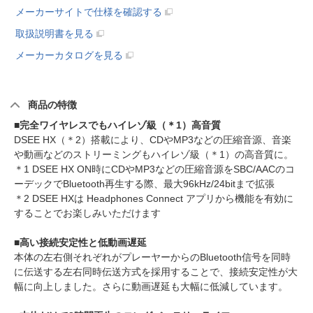
メーカーサイトで仕様を確認する
取扱説明書を見る
メーカーカタログを見る
商品の特徴
■完全ワイヤレスでもハイレゾ級（＊1）高音質
DSEE HX（＊2）搭載により、CDやMP3などの圧縮音源、音楽
や動画などのストリーミングもハイレゾ級（＊1）の高音質に。
＊1 DSEE HX ON時にCDやMP3などの圧縮音源をSBC/AACのコ
ーデックでBluetooth再生する際、最大96kHz/24bitまで拡張
＊2 DSEE HXは Headphones Connect アプリから機能を有効に
することでお楽しみいただけます
■高い接続安定性と低動画遅延
本体の左右側それぞれがプレーヤーからのBluetooth信号を同時
に伝送する左右同時伝送方式を採用することで、接続安定性が大
幅に向上しました。さらに動画遅延も大幅に低減しています。