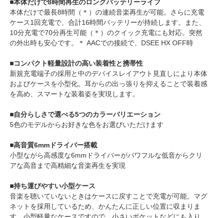
■本体だけで8時間再生のロングバッテリーライフ
本体だけで最長8時間（＊）の連続音楽再生が可能。さらに充電
ケース1回充電で、合計16時間バッテリーが持続します。また、
10分充電で70分再生可能（＊）のクイック充電にも対応。突然
の外出時も安心です。＊ AACでの接続で、DSEE HX OFF時
■コンパクト軽量設計の高い装着性と携帯性
新規充電端子の採用と中のデバイスレイアウト見直しにより本体
およびケースを小型化。耳からの出っ張りを抑えることで装着感
を高め、スマートな装着姿を実現します。
■自分らしさで選べる5つのカラーバリエーション
5色のモデルからお好きな色をお選びいただけます
■高音質6mmドライバー搭載
小型ながら高感度な6mmドライバーがパワフルな低音からクリ
アな高音まで高精細な音楽再生を実現
■持ち運びやすい小型ケース
音楽を聴いていないときはケースに戻すことで充電が可能。マグ
ネットを採用しているため、かんたんに正しい位置に収まりま
す。小型軽量なケースですので、小さいポケットなどにも入り、