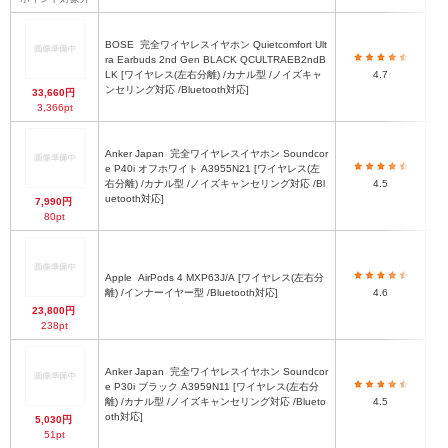
BOSE
完全ワイヤレスイヤホン Quietcomfort Ult
ra Earbuds 2nd Gen BLACK QCULTRAEB2ndB
30
LK [ワイヤレス(左右分離) /カナル型 /ノイズキャ
4.7
ンセリング対応 /Bluetooth対応]
33,660円
3,366pt
Anker Japan
完全ワイヤレスイヤホン Soundcor
e P40i オフホワイト A3955N21 [ワイヤレス(左
右分離) /カナル型 /ノイズキャンセリング対応 /Bl
4.5
uetooth対応]
7,990円
80pt
Apple
AirPods 4 MXP63J/A [ワイヤレス(左右分
3
離) /インナーイヤー型 /Bluetooth対応]
4.6
23,800円
4
238pt
Anker Japan
完全ワイヤレスイヤホン Soundcor
e P30i ブラック A3959N11 [ワイヤレス(左右分
離) /カナル型 /ノイズキャンセリング対応 /Blueto
4.5
oth対応]
5,030円
51pt