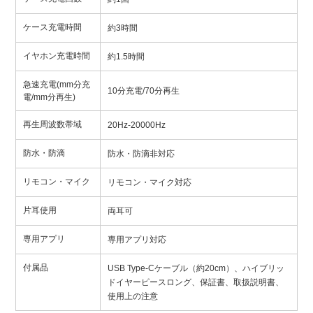
ケース充電時間
約3時間
イヤホン充電時間
約1.5時間
急速充電(mm分充
10分充電/70分再生
電/mm分再生)
再生周波数帯域
20Hz-20000Hz
防水・防滴
防水・防滴非対応
リモコン・マイク
リモコン・マイク対応
片耳使用
両耳可
専用アプリ
専用アプリ対応
付属品
USB Type-Cケーブル（約20cm）、ハイブリッ
ドイヤーピースロング、保証書、取扱説明書、
使用上の注意