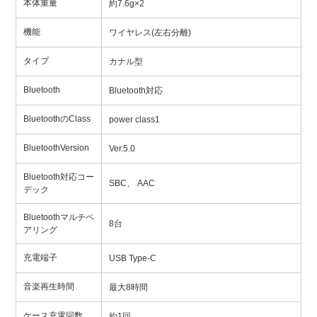
本体重量
約7.6g×2
機能
ワイヤレス(左右分離)
タイプ
カナル型
Bluetooth
Bluetooth対応
BluetoothのClass
power class1
BluetoothVersion
Ver.5.0
Bluetooth対応コー
SBC、 AAC
デック
Bluetoothマルチペ
8台
アリング
充電端子
USB Type-C
音楽再生時間
最大8時間
ケース充電回数
約1回