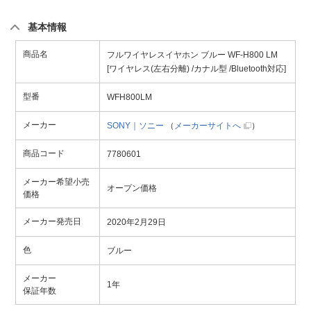
基本情報
商品名
フルワイヤレスイヤホン ブルー WF-H800 LM
[ワイヤレス(左右分離) /カナル型 /Bluetooth対応]
型番
WFH800LM
メーカー
SONY｜ソニー
（
メーカーサイトへ
）
商品コード
7780601
メーカー希望小売
オープン価格
価格
メーカー発売日
2020年2月29日
色
ブルー
メーカー
1年
保証年数