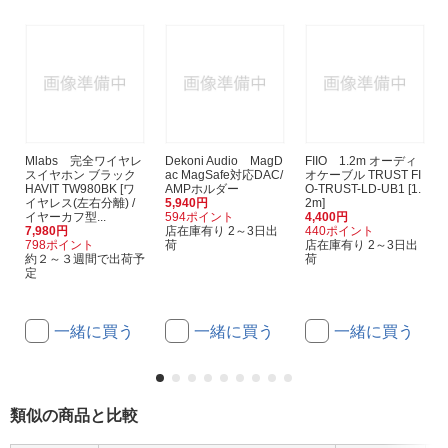
Mlabs 完全ワイヤレ
Dekoni Audio MagD
FIIO 1.2m オーディ
スイヤホン ブラック
ac MagSafe対応DAC/
オケーブル TRUST FI
HAVIT TW980BK [ワ
AMPホルダー
O-TRUST-LD-UB1 [1.
イヤレス(左右分離) /
5,940円
2m]
イヤーカフ型...
594ポイント
4,400円
7,980円
店在庫有り 2～3日出
440ポイント
798ポイント
荷
店在庫有り 2～3日出
約２～３週間で出荷予
荷
定
一緒に買う
一緒に買う
一緒に買う
類似の商品と比較