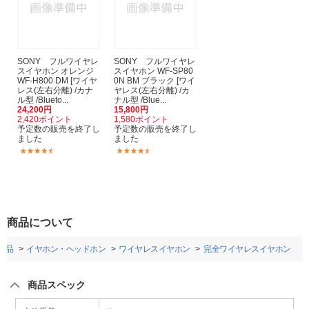
SONY フルワイヤレ
SONY フルワイヤレ
スイヤホン オレンジ
スイヤホン WF-SP80
WF-H800 DM [ワイヤ
0N BM ブラック [ワイ
レス(左右分離) /カナ
ヤレス(左右分離) /カ
ル型 /Blueto...
ナル型 /Blue...
24,200円
15,800円
2,420ポイント
1,580ポイント
予定数の販売を終了し
予定数の販売を終了し
ました
ました
(15)
(225)
商品について
用品
イヤホン・ヘッドホン
ワイヤレスイヤホン
完全ワイヤレスイヤホン
商品スペック