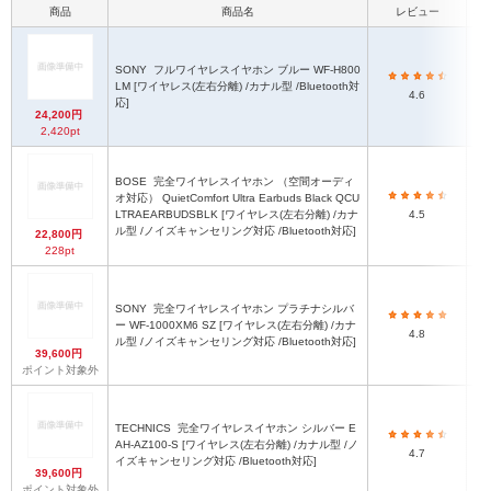
商品
商品名
レビュー
本体
SONY
フルワイヤレスイヤホン ブルー WF-H800
LM [ワイヤレス(左右分離) /カナル型 /Bluetooth対
4.6
応]
24,200円
2,420pt
BOSE
完全ワイヤレスイヤホン （空間オーディ
オ対応） QuietComfort Ultra Earbuds Black QCU
LTRAEARBUDSBLK [ワイヤレス(左右分離) /カナ
4.5
ル型 /ノイズキャンセリング対応 /Bluetooth対応]
22,800円
228pt
SONY
完全ワイヤレスイヤホン プラチナシルバ
ー WF-1000XM6 SZ [ワイヤレス(左右分離) /カナ
4.8
ル型 /ノイズキャンセリング対応 /Bluetooth対応]
39,600円
ポイント対象外
TECHNICS
完全ワイヤレスイヤホン シルバー E
AH-AZ100-S [ワイヤレス(左右分離) /カナル型 /ノ
4.7
イズキャンセリング対応 /Bluetooth対応]
39,600円
ポイント対象外