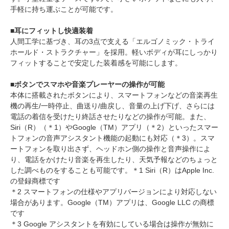
手軽に持ち運ぶことが可能です。
■耳にフィットし快適装着
人間工学に基づき、耳の3点で支える「エルゴノミック・トライ
ホールド・ストラクチャー」を採用。軽いボディが耳にしっかり
フィットすることで安定した装着感を可能にします。
■ボタンでスマホや音楽プレーヤーの操作が可能
本体に搭載されたボタンにより、スマートフォンなどの音楽再生
機の再生/一時停止、曲送り/曲戻し、音量の上げ下げ、さらには
電話の着信を受けたり終話させたりなどの操作が可能。また、
Siri（R）（＊1）やGoogle（TM）アプリ（＊2）といったスマー
トフォンの音声アシスタント機能の起動にも対応（＊3）。スマ
ートフォンを取り出さず、ヘッドホン側の操作と音声操作によ
り、電話をかけたり音楽を再生したり、天気予報などのちょっと
した調べものをすることも可能です。＊1 Siri（R）はApple Inc.
の登録商標です
＊2 スマートフォンの仕様やアプリバージョンにより対応しない
場合があります。Google（TM）アプリは、Google LLC の商標
です
＊3 Google アシスタントを有効にしている場合は操作が無効に