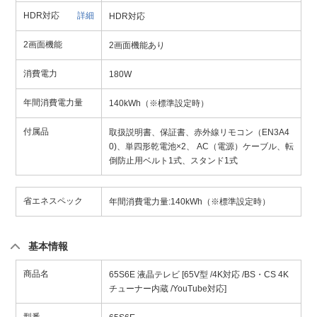
HDR対応
詳細
HDR対応
2画面機能
2画面機能あり
消費電力
180W
年間消費電力量
140kWh（※標準設定時）
付属品
取扱説明書、保証書、赤外線リモコン（EN3A4
0)、単四形乾電池×2、 AC（電源）ケーブル、転
倒防止用ベルト1式、スタンド1式
省エネスペック
年間消費電力量:140kWh（※標準設定時）
基本情報
商品名
65S6E 液晶テレビ [65V型 /4K対応 /BS・CS 4K
チューナー内蔵 /YouTube対応]