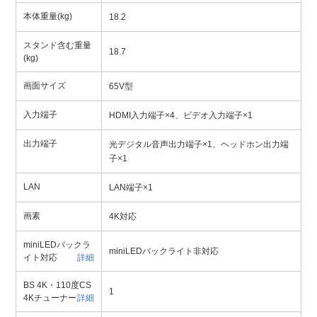
本体重量(kg)
18.2
スタンド含む重量
18.7
(kg)
画面サイズ
65V型
入力端子
HDMI入力端子×4、ビデオ入力端子×1
出力端子
光デジタル音声出力端子×1、ヘッドホン出力端
子×1
LAN
LAN端子×1
画素
4K対応
miniLEDバックラ
miniLEDバックライト非対応
イト対応
詳細
BS 4K・110度CS
1
4Kチューナー
詳細