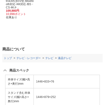
65E6N [65V型 /Blueto
oth対応 /4K対応 /BS・
CS 4Kチ...
109,980円
10,998ポイント
在庫あり
商品について
トップ
テレビ・レコーダー
テレビ
液晶テレビ
商品スペック
本体サイズ(幅×高
1446×833×76
さ×奥行)mm
スタンド含む本体
サイズ(幅×高さ×
1446×879×252
奥行)mm