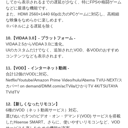
してから表示されるまでの遅延が少なく、特にFPSや格闘ゲーム
などに最適な機能です。
また、HDMI 2560×1440 60p出力のPCゲームに対応し、高精細
な映像をなめらかに楽しめます。
※パネルによる遅延を除く
10.【VIDAA 3.0】- プラットフォーム -
VIDAA 2.5からVIDAA 3.0に進化。
UIのカスタムだけでなく、追加されたVOD、各VODのおすすめ
コンテンツなども表示されます。
11.【VOD】- インターネット動画 -
合計12個のVODに対応。
Netflix/Youtube/Amazon Prime Video/hulu/Abema TV/U-NEXT/ス
カパー! on demand/DMM.com/acTVila/ひかりTV 4K/TSUTAYA
TV/dTV
12.【新しくなったリモコン】
6種のVOD（ネット動画サービス）対応。
選びぬいた5つのビデオ・オン・デマンド(VOD) サービスを搭載
したHisense SMART。さらに、使いやすいリモコンなど、VOD