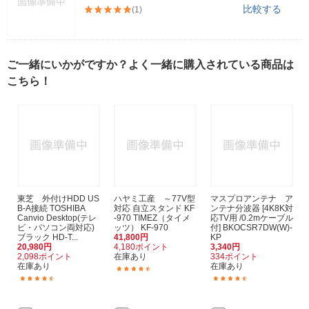
比較する
(1)
ご一緒にいかがですか？よく一緒に購入されている商品は
こちら！
東芝 外付けHDD US
ハヤミ工産 ～77V型
マスプロアンテナ ア
B-A接続 TOSHIBA
対応 自立スタンド KF
ンテナ分波器 [4K8K対
Canvio Desktop(テレ
-970 TIMEZ（タイメ
応TV用 /0.2mケーブル
ビ・パソコン両対応)
ッツ） KF-970
付] BKOCSR7DW(W)-
ブラック HD-T...
41,800円
KP
20,980円
4,180ポイント
3,340円
2,098ポイント
在庫あり
334ポイント
在庫あり
在庫あり
(47)
(56)
(325)