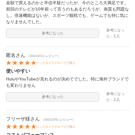
金額で買えるのかと半信半疑だったが、今のところ大満足です。
前回のテレビが10年前って言うのもあるだろうが、画質も問題な
し。倍速機能はないが、スポーツ観戦でも、ゲームでも特に気に
なりませんでした。
参考になっ
参考になった
1人
た：
匿名
さん
（2021/2/1にレビュー）
ビックカメラグループで購入
使いやすい
HuluやYouTubeが見れるのが決めてでした。特に海外ブランドで
も変わりません
参考になっ
参考になった
1人
た：
フリーザ様
さん
（2021/1/5にレビュー）
ビックカメラグループで購入
コストパフォーマンス