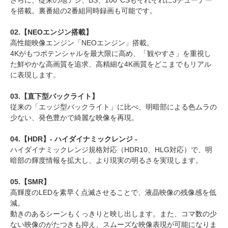
さらに、従来の地デジ、BS、100°CSもそれぞれに3チューナー
を搭載。裏番組の2番組同時録画も可能です。
02.【NEOエンジン搭載】
高性能映像エンジン「NEOエンジン」搭載。
4Kがもつポテンシャルを最大限に高め、「観やすさ」を重視し
た鮮やかな高画質を追求、高精細な4K画質をどこまでもリアル
に表現します。
03.【直下型バックライト】
従来の「エッジ型バックライト」に比べ、明暗部による色ムラの
少ない、発色豊かで綺麗な映像を再現。
04.【HDR】- ハイダイナミックレンジ -
ハイダイナミックレンジ規格対応（HDR10、HLG対応）で、明
暗部の輝度情報を拡大し、より現実の明るさを実現します。
05.【SMR】
高輝度のLEDを素早く点滅させることで、液晶映像の残像感を低
減。
動きのあるシーンもくっきりと映し出します。また、コマ数の少
ない映像のがたつきも抑え、スムーズな映像表現が可能になりま