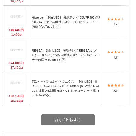
26,400pt
Hisense
【MiniLED】 液晶テレビ 65U7R [65V型
/Bluetooth対応 /4K対応 /BS・CS 4Kチューナー
4.4
内蔵 /YouTube対応]
149,600円
1,496pt
REGZA
【MiniLED】 液晶テレビ REGZA(レグ
ザ) 65Z970R [65V型 /4K対応 /BS・CS 4Kチュー
4.6
ナー内蔵 /YouTube対応]
374,000円
37,400pt
TCLジャパンエレクトロニクス
【MiniLED】 量
子ドットMiniLEDテレビ 65A400M [65V型 /Bluet
幅
ooth対応 /4K対応 /BS・CS 4Kチューナー内蔵 /Y
5.0
ouTube対応]
180,149円
18,015pt
詳しく比較する