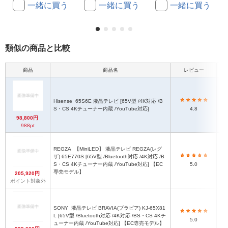
一緒に買う
一緒に買う
一緒に買う
類似の商品と比較
商品
商品名
レビュー
本
Hisense
65S6E 液晶テレビ [65V型 /4K対応 /B
S・CS 4Kチューナー内蔵 /YouTube対応]
4.8
98,800円
988pt
REGZA
【MiniLED】 液晶テレビ REGZA(レグ
ザ) 65E770S [65V型 /Bluetooth対応 /4K対応 /B
S・CS 4Kチューナー内蔵 /YouTube対応] 【EC
5.0
専売モデル】
205,920円
ポイント対象外
SONY
液晶テレビ BRAVIA(ブラビア) KJ-65X81
L [65V型 /Bluetooth対応 /4K対応 /BS・CS 4Kチ
5.0
ューナー内蔵 /YouTube対応] 【EC専売モデル】