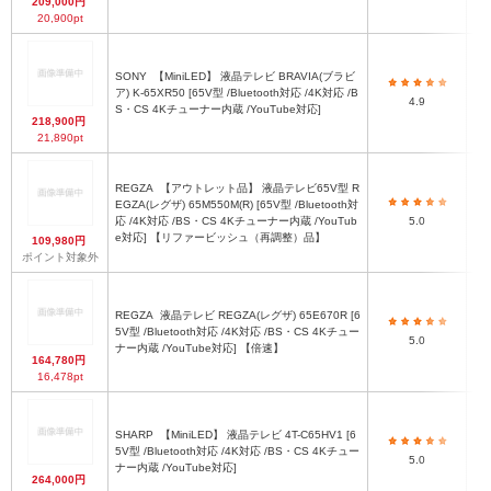
209,000円
20,900pt
SONY
【MiniLED】 液晶テレビ BRAVIA(ブラビ
ア) K-65XR50 [65V型 /Bluetooth対応 /4K対応 /B
4.9
S・CS 4Kチューナー内蔵 /YouTube対応]
218,900円
21,890pt
REGZA
【アウトレット品】 液晶テレビ65V型 R
EGZA(レグザ) 65M550M(R) [65V型 /Bluetooth対
応 /4K対応 /BS・CS 4Kチューナー内蔵 /YouTub
5.0
e対応] 【リファービッシュ（再調整）品】
109,980円
ポイント対象外
REGZA
液晶テレビ REGZA(レグザ) 65E670R [6
5V型 /Bluetooth対応 /4K対応 /BS・CS 4Kチュー
5.0
ナー内蔵 /YouTube対応] 【倍速】
164,780円
16,478pt
SHARP
【MiniLED】 液晶テレビ 4T-C65HV1 [6
5V型 /Bluetooth対応 /4K対応 /BS・CS 4Kチュー
5.0
ナー内蔵 /YouTube対応]
264,000円