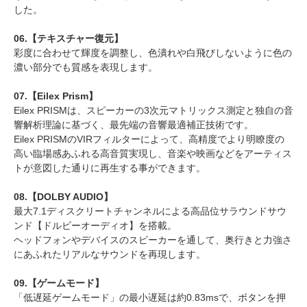
した。
06.【テキスチャー復元】
彩度に合わせて輝度を調整し、色潰れや白飛びしないように色の
濃い部分でも質感を表現します。
07.【Eilex Prism】
Eilex PRISMは、スピーカーの3次元マトリックス測定と独自の音
響解析理論に基づく、最先端の音響最適補正技術です。
Eilex PRISMのVIRフィルターによって、高精度でより明瞭度の
高い臨場感あふれる高音質実現し、音楽や映画などをアーティス
トが意図した通りに再生する事ができます。
08.【DOLBY AUDIO】
最大7.1ディスクリートチャンネルによる高品位サラウンドサウ
ンド【ドルビーオーディオ】を搭載。
ヘッドフォンやデバイスのスピーカーを通して、奥行きと力強さ
にあふれたリアルなサウンドを再現します。
09.【ゲームモード】
「低遅延ゲームモード」の最小遅延は約0.83msで、ボタンを押