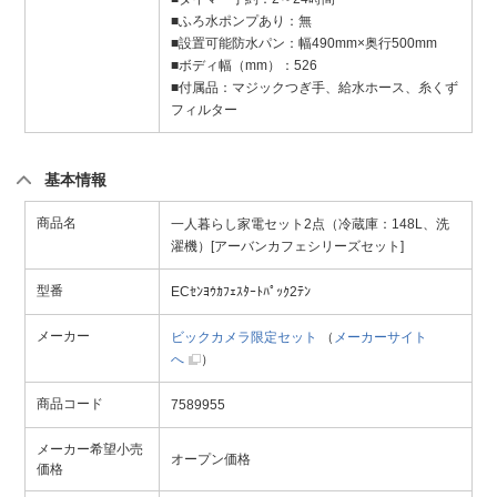
■ふろ水ポンプあり：無
■設置可能防水パン：幅490mm×奥行500mm
■ボディ幅（mm）：526
■付属品：マジックつぎ手、給水ホース、糸くず
フィルター
基本情報
商品名
一人暮らし家電セット2点（冷蔵庫：148L、洗
濯機）[アーバンカフェシリーズセット]
型番
ECｾﾝﾖｳｶﾌｪｽﾀｰﾄﾊﾟｯｸ2ﾃﾝ
メーカー
ビックカメラ限定セット
（
メーカーサイト
へ
）
商品コード
7589955
メーカー希望小売
オープン価格
価格