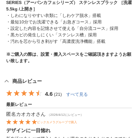
SERIES（アーバンカフェシリーズ） ステンレスブラック ［洗濯
5.5kg /上開き］
・しわになりやすい衣類に「しわケア脱水」搭載
・最短10分でお洗濯できる「お急ぎコース」採用
・設定した内容を記憶させて使える「自分流コース」採用
・黒カビの発生しにくい「ステンレス槽」採用
・汚れを芯から引き剥がす「高濃度洗浄機能」搭載
※ご購入の際は、設置・搬入スペースをご確認頂きますようお願
い致します。
商品レビュー
4.6
(
21
)
すべて見る
最新レビュー
匿名カオカオ
さん
（2026/4/12にレビュー）
ビックカメラグループで購入
デザインに一目惚れ