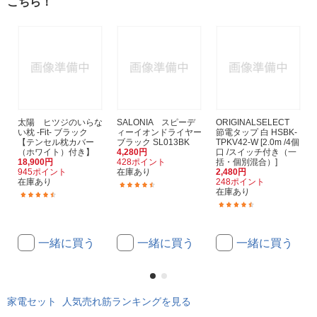
こちら！
太陽 ヒツジのいらな
SALONIA スピーデ
ORIGINALSELECT
い枕 -Fit- ブラック
ィーイオンドライヤー
節電タップ 白 HSBK-
【テンセル枕カバー
ブラック SL013BK
TPKV42-W [2.0m /4個
（ホワイト）付き】
4,280円
口 /スイッチ付き（一
18,900円
428ポイント
括・個別混合）]
945ポイント
在庫あり
2,480円
在庫あり
248ポイント
(1390)
在庫あり
(168)
(166)
一緒に買う
一緒に買う
一緒に買う
家電セット 人気売れ筋ランキングを見る