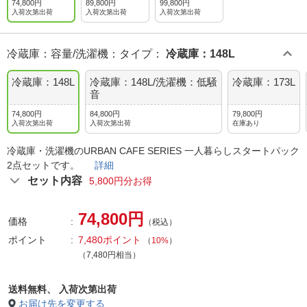
74,800円
89,800円
99,800円
入荷次第出荷
入荷次第出荷
入荷次第出荷
冷蔵庫：容量/洗濯機：タイプ
：
冷蔵庫：148L
冷蔵庫：148L
冷蔵庫：148L/洗濯機：低騒
冷蔵庫：173L
音
74,800円
84,800円
79,800円
入荷次第出荷
入荷次第出荷
在庫あり
冷蔵庫・洗濯機のURBAN CAFE SERIES 一人暮らしスタートパック
2点セットです。
詳細
セット内容
5,800円分お得
74,800円
価格
（税込）
ポイント
7,480ポイント
（
10%
）
（7,480円相当）
送料無料、
入荷次第出荷
お届け先を変更する