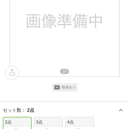
1/7
動画あり
セット数
：
2点
2点
3点
4点