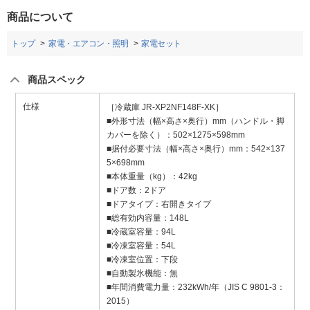
商品について
トップ
家電・エアコン・照明
家電セット
商品スペック
仕様
［冷蔵庫 JR-XP2NF148F-XK］
■外形寸法（幅×高さ×奥行）mm（ハンドル・脚
カバーを除く）：502×1275×598mm
■据付必要寸法（幅×高さ×奥行）mm：542×137
5×698mm
■本体重量（kg）：42kg
■ドア数：2ドア
■ドアタイプ：右開きタイプ
■総有効内容量：148L
■冷蔵室容量：94L
■冷凍室容量：54L
■冷凍室位置：下段
■自動製氷機能：無
■年間消費電力量：232kWh/年（JIS C 9801-3：
2015）