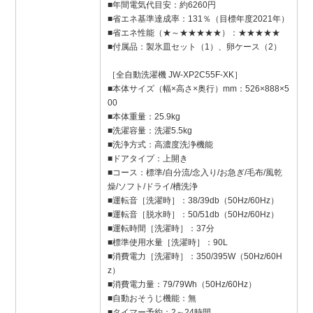
■年間電気代目安：約6260円
■省エネ基準達成率：131％（目標年度2021年）
■省エネ性能（★～★★★★★）：★★★★★
■付属品：製氷皿セット（1）、卵ケース（2）
［全自動洗濯機 JW-XP2C55F-XK］
■本体サイズ（幅×高さ×奥行）mm：526×888×5
00
■本体重量：25.9kg
■洗濯容量：洗濯5.5kg
■洗浄方式：高濃度洗浄機能
■ドアタイプ：上開き
■コース：標準/自分流/念入り/お急ぎ/毛布/風乾
燥/ソフト/ドライ/槽洗浄
■運転音［洗濯時］：38/39db（50Hz/60Hz）
■運転音［脱水時］：50/51db（50Hz/60Hz）
■運転時間［洗濯時］：37分
■標準使用水量［洗濯時］：90L
■消費電力［洗濯時］：350/395W（50Hz/60H
z）
■消費電力量：79/79Wh（50Hz/60Hz）
■自動おそうじ機能：無
■タイマー予約：2～24時間