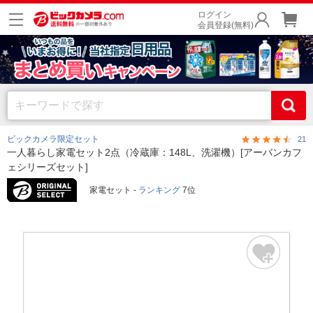
ログイン
会員登録(無料)
ビックカメラ限定セット
21
一人暮らし家電セット2点（冷蔵庫：148L、洗濯機）[アーバンカフ
ェシリーズセット]
家電セット -
ランキング
7位