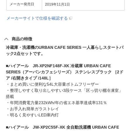
メーカー発売日
2019年11月1日
メーカーサイトで仕様を確認する
商品の特徴
冷蔵庫・洗濯機のURBAN CAFE SERIES 一人暮らしスタートパ
ック2点セットです。
■
ハイアール JR-XP2NF148F-XK 冷蔵庫 URBAN CAFE
SERIES（アーバンカフェシリーズ） ステンレスブラック ［2ド
ア /右開きタイプ /148L］
・まとめ買いに便利な54L大容量ボトムフリーザー
・整理しやすく取り出しやすい3段ケース「区っ切り棚冷凍室」
搭載
・年間消費電力量232kWh/年の省エネ基準達成率131％
・お手入れ簡単ガラストレイ
・明るく見やすいLED庫内灯
■
ハイアール JW-XP2C55F-XK 全自動洗濯機 URBAN CAFE