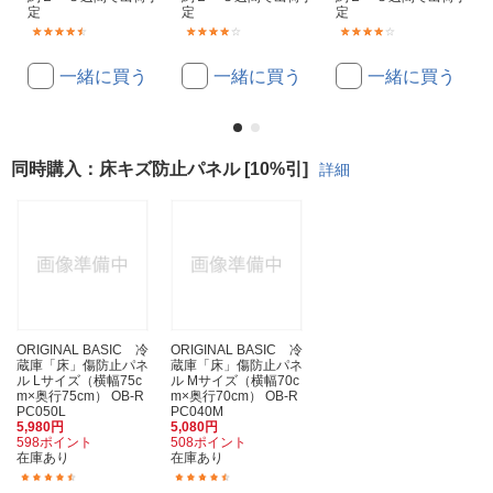
定
定
定
(39)
(10)
(7)
一緒に買う
一緒に買う
一緒に買う
同時購入：床キズ防止パネル [10%引]
詳細
ORIGINAL BASIC 冷
ORIGINAL BASIC 冷
蔵庫「床」傷防止パネ
蔵庫「床」傷防止パネ
ル Lサイズ（横幅75c
ル Mサイズ（横幅70c
m×奥行75cm） OB-R
m×奥行70cm） OB-R
PC050L
PC040M
5,980円
5,080円
598ポイント
508ポイント
在庫あり
在庫あり
(34)
(117)