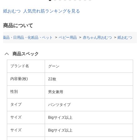
紙おむつ 人気売れ筋ランキングを見る
商品について
医薬品・日用品・化粧品・ペット
ベビー用品
赤ちゃん用おむつ
紙おむつ
商品スペック
ブランド名
グーン
内容量(枚)
22枚
性別
男女兼用
タイプ
パンツタイプ
サイズ
Bigサイズ以上
サイズ
Bigサイズ以上