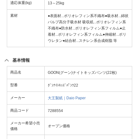
適応体重(kg)
13～25kg
素材
●表面材...ポリオレフィン系不織布●吸水材...綿状
パルプ高分子吸水材 吸収紙...ポリオレフィン系
不織布●防水材...ポリオレフィン系フィルム●止
着材...ポリオレフィン系フィルム●伸縮材...ポリ
ウレタン●結合材...スチレン系合成樹脂 等
基本情報
商品名
GOON(グーン)ナイトキッズパンツ(22枚)
型番
ｸﾞﾝﾅｲﾄｷｯｽﾞﾊﾟﾝﾂ22
メーカー
大王製紙｜Daio Paper
商品コード
7288554
メーカー希望小売
オープン価格
価格