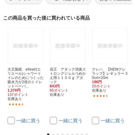
この商品を買った後に買われている商品
大王製紙 elleair(エ
花王 アタック消臭ス
クレハ 【NEWクレ
リエール)シャワート
トロングジェルつめか
ラップ】レギュラー 3
イレのためにつくった
え用１１００ｇ アタ
0cm×20m
吸水力が2倍のトイレ
ック
196円
ットペーパ...
843円
20ポイント
1,370円
85ポイント
在庫あり
137ポイント
在庫あり
(64)
在庫あり
(32)
一緒に買う
一緒に買う
一緒に買う