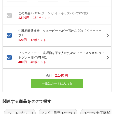
GOON(グーン)ナイトキッズパンツ(22枚)
1,540円
154ポイント
牛乳石鹸共進社 キューピー ベビー石けん 90g〔ベビーソー
プ〕
120円
12ポイント
ビックアイデア 洗濯物を干す人のためのフェイスタオル ライ
トグレー BI-TW1F01
480円
48ポイント
2,140
合計
円
一緒にカートに入れる
関連する商品をタグで探す
シート ブルー
ベビー用品 おむつ
おむつ 大王製紙