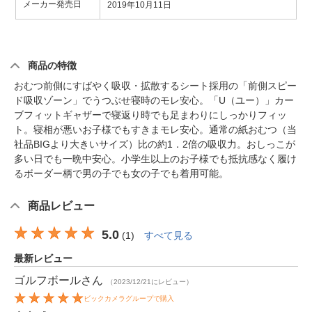
メーカー発売日
2019年10月11日
商品の特徴
おむつ前側にすばやく吸収・拡散するシート採用の「前側スピー
ド吸収ゾーン」でうつぶせ寝時のモレ安心。「U（ユー）」カー
ブフィットギャザーで寝返り時でも足まわりにしっかりフィッ
ト。寝相が悪いお子様でもすきまモレ安心。通常の紙おむつ（当
社品BIGより大きいサイズ）比の約1．2倍の吸収力。おしっこが
多い日でも一晩中安心。小学生以上のお子様でも抵抗感なく履け
るボーダー柄で男の子でも女の子でも着用可能。
商品レビュー
5.0
(
1
)
すべて見る
最新レビュー
ゴルフボール
さん
（2023/12/21にレビュー）
ビックカメラグループで購入