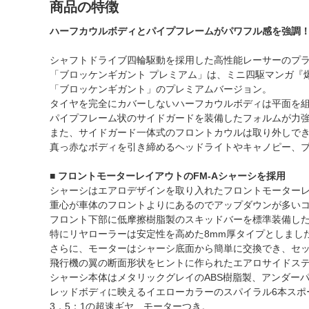
商品の特徴
ハーフカウルボディとパイプフレームがパワフル感を強調
シャフトドライブ四輪駆動を採用した高性能レーサーのプ
「ブロッケンギガント プレミアム」は、ミニ四駆マンガ『
「ブロッケンギガント」のプレミアムバージョン。
タイヤを完全にカバーしないハーフカウルボディは平面を
パイプフレーム状のサイドガードを装備したフォルムが力
また、サイドガード一体式のフロントカウルは取り外しで
真っ赤なボディを引き締めるヘッドライトやキャノピー、
■ フロントモーターレイアウトのFM-Aシャーシを採用
シャーシはエアロデザインを取り入れたフロントモーターレ
重心が車体のフロントよりにあるのでアップダウンが多い
フロント下部に低摩擦樹脂製のスキッドバーを標準装備した
特にリヤローラーは安定性を高めた8mm厚タイプとしまし
さらに、モーターはシャーシ底面から簡単に交換でき、セ
飛行機の翼の断面形状をヒントに作られたエアロサイドス
シャーシ本体はメタリックグレイのABS樹脂製、アンダー
レッドボディに映えるイエローカラーのスパイラル6本スポ
3．5：1の超速ギヤ、モーターつき。