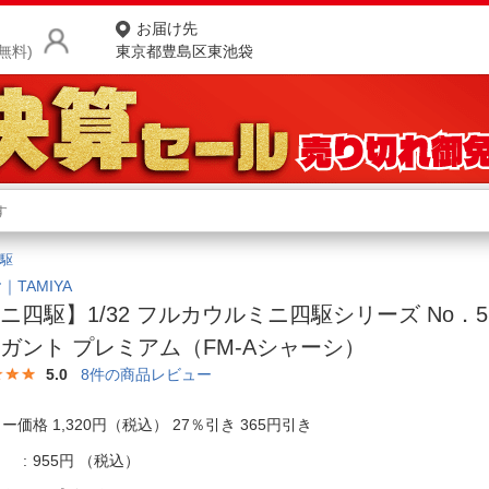
お届け先
無料)
東京都豊島区東池袋
商品をさがす
ランキングからさがす
ネ
駆
カテゴリ一覧からさがす
ポ
｜TAMIYA
ニ四駆】1/32 フルカウルミニ四駆シリーズ No．5
店
ガント プレミアム（FM-Aシャーシ）
お
5.0
8
件の商品レビュー
お客様サポート
ー価格 1,320円（税込） 27％引き 365円引き
ご利用ガイド
955円
（税込）