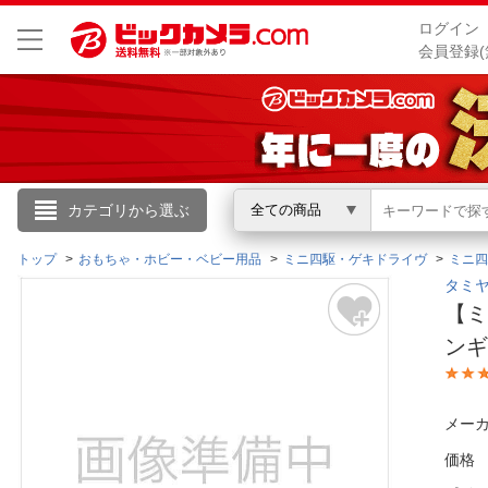
ログイン
会員登録(
こんにちは
カテゴリから選ぶ
全ての商品
ログイン
トップ
おもちゃ・ホビー・ベビー用品
ミニ四駆・ゲキドライヴ
ミニ四
タミヤ
【ミ
新規会員登録
ンギ
会員メニュー
メーカ
お買いもの履歴
価格
閲覧履歴