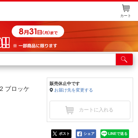
カート
店舗サービス
ット取り置き
イントカードWEB登録
販売休止中です
2 ブロッケ
お届け先を変更する
舗情報・店舗一覧
取り寄せ品入荷状況照会
カートに入れる
ポスト
シェア
LINEで送る