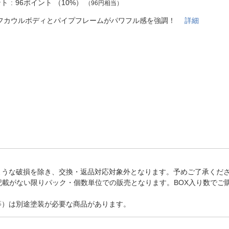
法
ント
96ポイント
（
10%
）
（96円相当）
よくある質問・お問合せ
I
フカウルボディとパイプフレームがパワフル感を強調！
詳細
ご利用規約
E
ような破損を除き、交換・返品対応対象外となります。予めご了承くだ
記載がない限りパック・個数単位での販売となります。BOX入り数でご
等）は別途塗装が必要な商品があります。