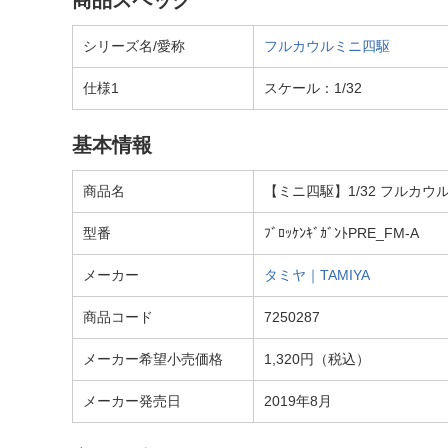
商品スペック
シリーズ名/愛称
フルカウルミニ四駆
仕様1
スケール：1/32
基本情報
商品名
【ミニ四駆】1/32 フルカウ
型番
ﾌﾞﾛｯｹﾝｷﾞｶﾞﾝﾄPRE_FM-A
メーカー
タミヤ｜TAMIYA
商品コード
7250287
メーカー希望小売価格
1,320円（税込）
メーカー発売日
2019年8月