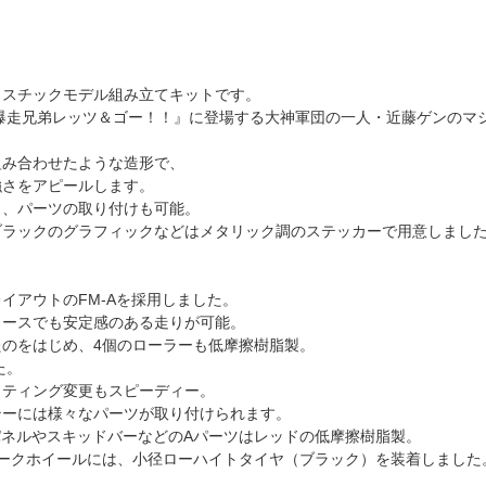
！
ラスチックモデル組み立てキットです。
爆走兄弟レッツ＆ゴー！！』に登場する大神軍団の一人・近藤ゲンのマ
組み合わせたような造形で、
強さをアピールします。
き、パーツの取り付けも可能。
ブラックのグラフィックなどはメタリック調のステッカーで用意しまし
イアウトのFM-Aを採用しました。
コースでも安定感のある走りが可能。
のをはじめ、4個のローラーも低摩擦樹脂製。
た。
ッティング変更もスピーディー。
テーには様々なパーツが取り付けられます。
パネルやスキッドバーなどのAパーツはレッドの低摩擦樹脂製。
ークホイールには、小径ローハイトタイヤ（ブラック）を装着しました