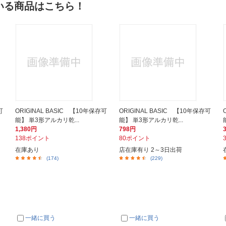
いる商品はこちら！
可
ORIGINAL BASIC 【10年保存可
ORIGINAL BASIC 【10年保存可
能】 単3形アルカリ乾...
能】 単3形アルカリ乾...
1,380円
798円
138ポイント
80ポイント
在庫あり
店在庫有り 2～3日出荷
(174)
(229)
一緒に買う
一緒に買う