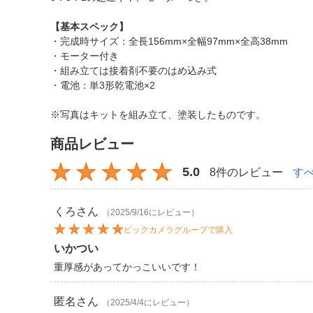
【基本スペック】
・完成時サイズ：全長156mm×全幅97mm×全高38mm
・モーター付き
・組み立ては接着剤不要のはめ込み式
・電池：単3形乾電池×2
※写真はキットを組み立て、塗装したものです。
商品レビュー
5.0
8件のレビュー
す
くろ
さん
（2025/9/16にレビュー）
ビックカメラグループで購入
いかつい
重厚感があってかっこいいです！
匿名
さん
（2025/4/4にレビュー）