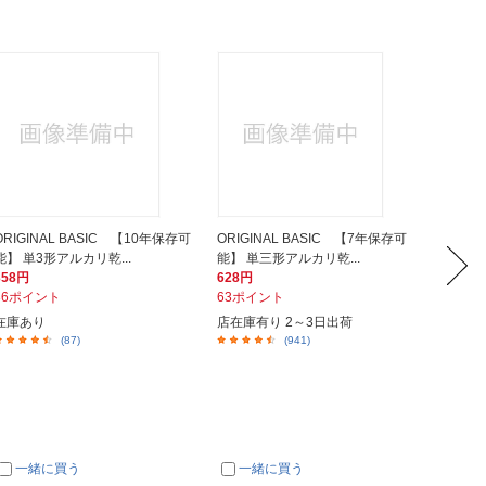
ORIGINAL BASIC 【10年保存可
ORIGINAL BASIC 【7年保存可
Panas
能】 単3形アルカリ乾...
能】 単三形アルカリ乾...
ボルタ単
358円
628円
384円
36ポイント
63ポイント
39ポイ
在庫あり
店在庫有り 2～3日出荷
在庫あ
(87)
(941)
一緒に買う
一緒に買う
一