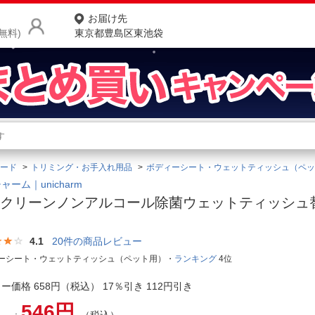
お届け先
無料)
東京都豊島区東池袋
商品をさがす
ランキングからさがす
ネ
ード
トリミング・お手入れ用品
ボディーシート・ウェットティッシュ（ペッ
カテゴリ一覧からさがす
ポ
ャーム｜unicharm
オクリーンノンアルコール除菌ウェットティッシュ
店
お
4.1
20
件の商品レビュー
ーシート・ウェットティッシュ（ペット用）・
ランキング
4位
お客様サポート
ー価格 658円（税込） 17％引き 112円引き
ご利用ガイド
546円