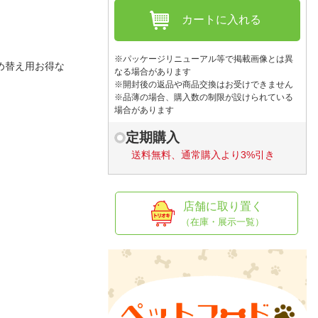
人窓口
カートに入れる
R情報
※パッケージリニューアル等で掲載画像とは異
め替え用お得な
なる場合があります
※開封後の返品や商品交換はお受けできません
※品薄の場合、購入数の制限が設けられている
nglish / 中文
場合があります
定期購入
送料無料、通常購入より3%引き
店舗に取り置く
（在庫・展示一覧）