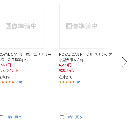
ROYAL CANIN 猫用 ユリナリー
ROYAL CANIN 犬用 スキンケア
ジェッ
S/O＋CLT 500g ×1
小型犬用Ｓ 3kg
掃除用 
2,563円
6,273円
878円
257ポイント
628ポイント
88ポイ
在庫あり
在庫あり
在庫あ
(20)
(29)
一緒に買う
一緒に買う
一