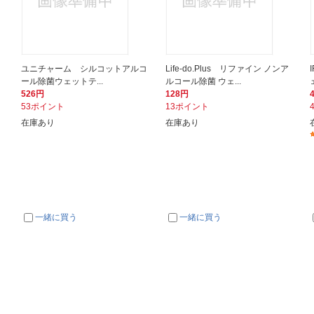
ユニチャーム シルコットアルコ
Life-do.Plus リファイン ノンア
ール除菌ウェットテ...
ルコール除菌 ウェ...
526円
128円
53ポイント
13ポイント
在庫あり
在庫あり
一緒に買う
一緒に買う