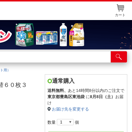
カート
店舗サービス
ット取り置き
ト用）
イントカードWEB登録
通常購入
替６０枚３
舗情報・店舗一覧
送料無料、
あと14時間8分以内のご注文で
東京都豊島区東池袋
に
8月8日（土）
お届
取り寄せ品入荷状況照会
け
お届け先を変更する
数量
個