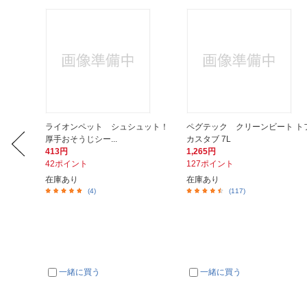
毛玉ケア
ライオンペット シュシュット！
ペグテック クリーンビート ト
厚手おそうじシー...
カスタブ 7L
413円
1,265円
42ポイント
127ポイント
在庫あり
在庫あり
(4)
(117)
一緒に買う
一緒に買う