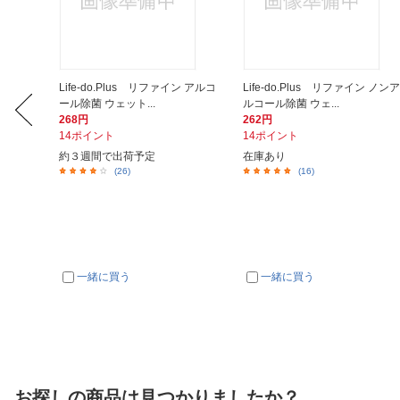
ン アルコ
Life-do.Plus リファイン アルコ
Life-do.Plus リファイン ノンア
ール除菌 ウェット...
ルコール除菌 ウェ...
268円
262円
14ポイント
14ポイント
約３週間で出荷予定
在庫あり
(26)
(16)
一緒に買う
一緒に買う
お探しの商品は見つかりましたか？