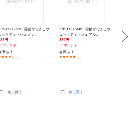
IRIS OHYAMA 除菌ができるウ
IRIS OHYAMA 除菌ができるウ
Life-
ェットティッシュ ノン...
ェットティッシュ アル...
ール除菌
428円
350円
128円
43ポイント
35ポイント
13ポイ
在庫あり
在庫あり
約３週
(2)
(2)
一緒に買う
一緒に買う
一