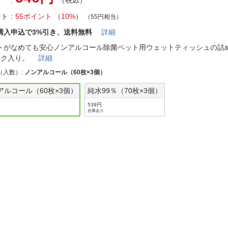
（税込）
法
よくある質問・お問合せ
ント
55ポイント
（
10%
）
（55円相当）
I
ご利用規約
購入申込で3%引き、送料無料
詳細
トがなめても安心ノンアルコール除菌ペット用ウェットティッシュの詰
ック入り。
詳細
（入数）
:
ノンアルコール（60枚×3個）
E
アルコール（60枚×3個）
純水99％（70枚×3個）
539円
在庫あり