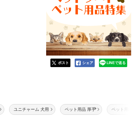
ポスト
シェア
LINEで送る
ユニチャーム 犬用
ペット用品 厚手
ペット用品 