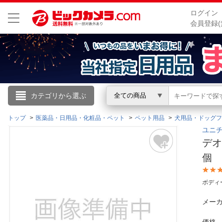
ログイン
会員登録(
こんにちは
カテゴリから選ぶ
全ての商品
ログイン
トップ
医薬品・日用品・化粧品・ペット
ペット用品
犬用品・ドッグフ
ユニチ
デ
新規会員登録
個
会員メニュー
ボディ
お買いもの履歴
メーカ
閲覧履歴