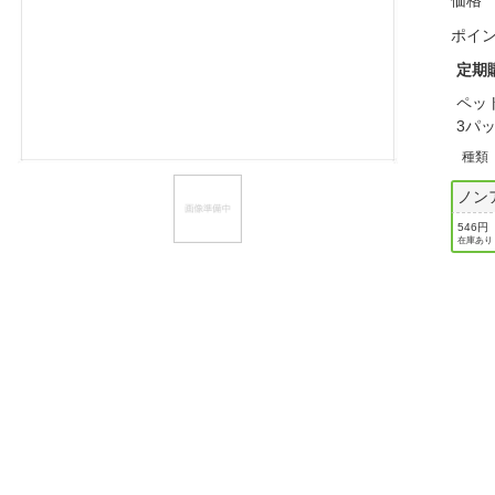
価格
ほしいもの
ポイ
お知らせ
定期
ペッ
3パ
種類
ノン
546円
在庫あり