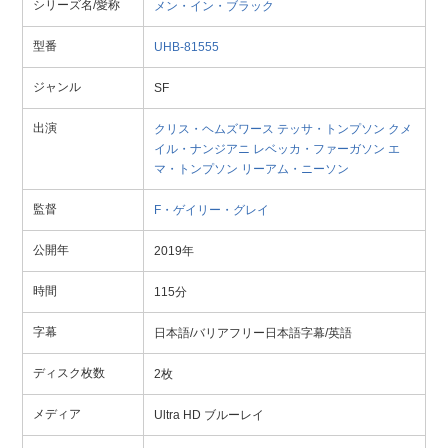
シリーズ名/愛称
メン・イン・ブラック
型番
UHB-81555
ジャンル
SF
出演
クリス・ヘムズワース
テッサ・トンプソン
クメ
イル・ナンジアニ
レベッカ・ファーガソン
エ
マ・トンプソン
リーアム・ニーソン
監督
F・ゲイリー・グレイ
公開年
2019年
時間
115分
字幕
日本語/バリアフリー日本語字幕/英語
ディスク枚数
2枚
メディア
Ultra HD ブルーレイ