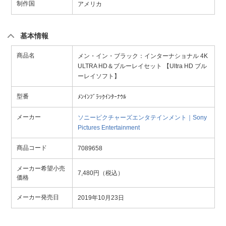
制作国
アメリカ
基本情報
商品名
メン・イン・ブラック：インターナショナル 4K
ULTRA HD＆ブルーレイセット 【Ultra HD ブル
ーレイソフト】
型番
ﾒﾝｲﾝﾌﾞﾗｯｸｲﾝﾀｰﾅｳﾙ
メーカー
ソニーピクチャーズエンタテインメント｜Sony
Pictures Entertainment
商品コード
7089658
メーカー希望小売
7,480円（税込）
価格
メーカー発売日
2019年10月23日