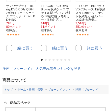
サンワサプライ Blu-
ELECOM CD DVD
ELECOM Blu-ray D
ray/DVD/CD対応 [64
Blu-ray収納ケース フ
VD CDケース 1枚収納
枚収納] ファイルケー
ァイル型 2穴リング対
スリム5mm ジャケッ
ス ブラック FCD-FLB
応 36枚収納 メモリカ
ト収納対応 省スペー
D64BK
ード収納対応 ...
ス設計 大容量1...
793円
610円
3,510円
80ポイント
61ポイント
351ポイント
在庫あり
在庫あり
在庫あり
(58)
(32)
(33)
一緒に買う
一緒に買う
一緒に買う
洋画（ブルーレイ） 人気売れ筋ランキングを見る
商品について
トップ
ゲーム・映画・音楽
ブルーレイソフト
洋画（ブルーレイ）
商品スペック