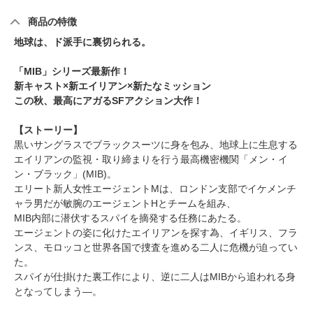
商品の特徴
地球は、ド派手に裏切られる。
「MIB」シリーズ最新作！
新キャスト×新エイリアン×新たなミッション
この秋、最高にアガるSFアクション大作！
【ストーリー】
黒いサングラスでブラックスーツに身を包み、地球上に生息する
エイリアンの監視・取り締まりを行う最高機密機関「メン・イ
ン・ブラック」(MIB)。
エリート新人女性エージェントMは、ロンドン支部でイケメンチ
ャラ男だが敏腕のエージェントHとチームを組み、
MIB内部に潜伏するスパイを摘発する任務にあたる。
エージェントの姿に化けたエイリアンを探す為、イギリス、フラ
ンス、モロッコと世界各国で捜査を進める二人に危機が迫ってい
た。
スパイが仕掛けた裏工作により、逆に二人はMIBから追われる身
となってしまう―。