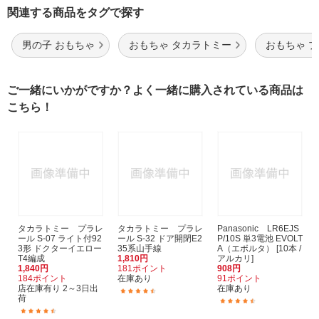
関連する商品をタグで探す
男の子 おもちゃ
おもちゃ タカラトミー
おもちゃ 
ご一緒にいかがですか？よく一緒に購入されている商品は
こちら！
タカラトミー プラレ
タカラトミー プラレ
Panasonic LR6EJS
ール S-07 ライト付92
ール S-32 ドア開閉E2
P/10S 単3電池 EVOLT
3形 ドクターイエロー
35系山手線
A（エボルタ） [10本 /
T4編成
1,810円
アルカリ]
1,840円
181ポイント
908円
184ポイント
在庫あり
91ポイント
店在庫有り 2～3日出
在庫あり
(75)
荷
(289)
(90)