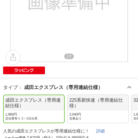
1/7
タイプ
：
成田エクスプレス（専用連結仕様）
成田エクスプレス（専用連
225系新快速（専用連結仕
3
結仕様）
様）
1,980円
2,040円
1,
店在庫有り 2～3日出荷
在庫あり
在
人気の成田エクスプレスが専用連結仕様に！
詳細
メーカー価格 2,970円（税込） 33%引き 990円引き