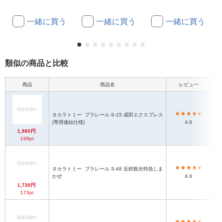
一緒に買う
一緒に買う
一緒に買う
類似の商品と比較
商品
商品名
レビュー
タカラトミー
プラレール S-15 成田エクスプレス
(専用連結仕様)
4.6
1,980円
198pt
タカラトミー
プラレール S-48 近鉄観光特急しま
かぜ
4.6
1,730円
173pt