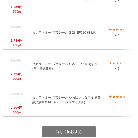
4.5
1,650円
165pt
タカラトミー
プラレール S-26 EF210 桃太郎
htt
4.5
1,780円
178pt
タカラトミー
プラレール S-23 E353系 あずさ
(専用連結仕様)
4.7
2,090円
209pt
タカラトミー
プラレール いっぱいつなごう 新幹
線試験車両ALFA-X(アルファエックス)
4.8
3,800円
380pt
詳しく比較する