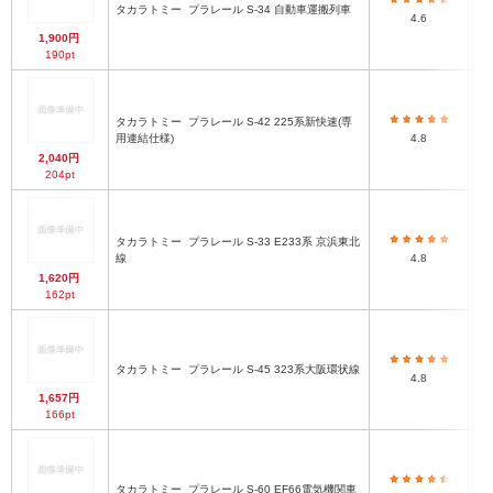
自
タカラトミー
プラレール S-34 自動車運搬列車
4.6
1,900円
190pt
タカラトミー
プラレール S-42 225系新快速(専
用連結仕様)
4.8
2,040円
204pt
タカラトミー
プラレール S-33 E233系 京浜東北
部
線
4.8
1,620円
162pt
タカラトミー
プラレール S-45 323系大阪環状線
4.8
1,657円
166pt
タカラトミー
プラレール S-60 EF66電気機関車
htt