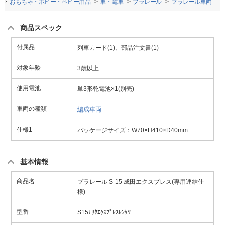
おもちゃ・ホビー・ベビー用品
車・電車
プラレール
プラレール車両
商品スペック
付属品
列車カード(1)、部品注文書(1)
対象年齢
3歳以上
使用電池
単3形乾電池×1(別売)
車両の種類
編成車両
仕様1
パッケージサイズ：W70×H410×D40mm
基本情報
商品名
プラレール S-15 成田エクスプレス(専用連結仕
様)
型番
S15ﾅﾘﾀｴｸｽﾌﾟﾚｽﾚﾝｹﾂ