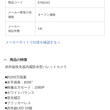
商品コード
6766243
メーカー希望小売
オープン価格
価格
メーカー
1年
保証年数
メーカーサイトで仕様を確認する
商品の特徴
赤外線投光器内蔵防水型バレットカメラ
■約200万画素
■水平画角：約95°
■映像出力モード：1080P
■ホワイトバランス
■逆光補正
■フリッカーレス
■赤外線LED 24個