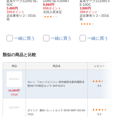
延長ケーブル(5m) SE-
(20m) SE-F20ANT
延長ケーブル(10m) S
5DC
8,980円
E-10DC
3,480円
898ポイント
3,980円
348ポイント
次回入荷未定
398ポイント
店在庫有り 2～3日出
店在庫有り 2～3日出
(1)
荷
荷
(1)
一緒に買う
一緒に買う
一緒に買う
類似の商品と比較
商品
商品名
レビュー
セレン
フルハイビジョン 赤外線投光器内蔵防水
型HD-TVI対応カメラ SHT-G371
3.5
14,080円
141pt
ダイトク
屋外バレットカメラ DIVE-WIFI GS-DV
Y011
5.0