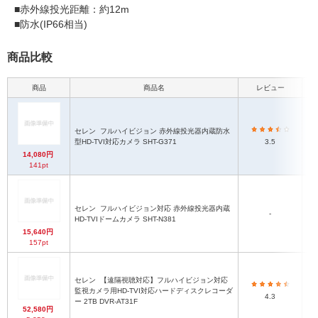
■赤外線投光距離：約12m
■防水(IP66相当)
商品比較
商品
商品名
レビュー
本
セレン
フルハイビジョン 赤外線投光器内蔵防水
型HD-TVI対応カメラ SHT-G371
3.5
14,080円
141pt
セレン
フルハイビジョン対応 赤外線投光器内蔵
-
HD-TVIドームカメラ SHT-N381
15,640円
157pt
セレン
【遠隔視聴対応】フルハイビジョン対応
監視カメラ用HD-TVI対応ハードディスクレコーダ
4.3
ー 2TB DVR-AT31F
52,580円