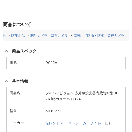
商品について
金庫
防犯用品
防犯カメラ・監視カメラ
屋外用（防滴・防水）監視カメラ
商品スペック
電源
DC12V
基本情報
商品名
フルハイビジョン 赤外線投光器内蔵防水型HD-T
VI対応カメラ SHT-G371
型番
SHTG371
メーカー
セレン｜SELEN
（
メーカーサイトへ
）