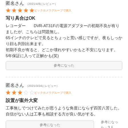
匿名
さん
（2021/4/8にレビュー）
ビックカメラグループで購入
写り具合はOK
レコーダー DVR-AT31Fの電源アダプターの初期不良が有り
ましたが、こちらは問題無し。
65インチのテレビで見るとちょっと荒い感じですが、夜もしっか
り顔も判別出来ます。
初期不良が有ると、どこか壊れやすいかもと不安になります。
5年保証に入って正解かも(笑)
参考になった
匿名
さん
（2021/3/24にレビュー）
ビックカメラグループで購入
設置が案外大変
工事無しでつけてみたが思うような角度にならず四苦八苦した。
自信がない人は工事も相談する方が良い気がする。
参考になっ
参考になった
3人
た：