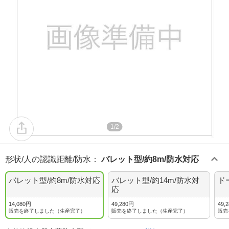
1/2
形状/人の認識距離/防水
：
バレット型/約8m/防水対応
バレット型/約8m/防水対応
バレット型/約14m/防水対
ド
応
14,080円
49,280円
49,
販売を終了しました（生産完了）
販売を終了しました（生産完了）
販売