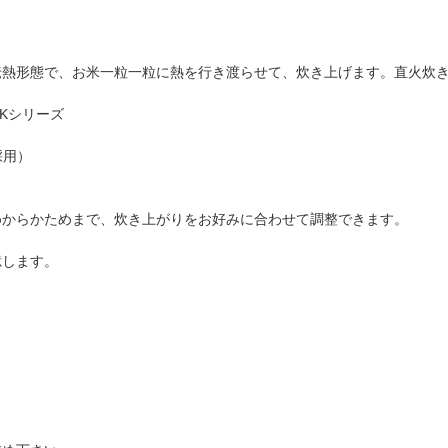
伝熱形態で、お米一粒一粒に熱を行き渡らせて、炊き上げます。直火炊
TKシリーズ
採用）
めからかためまで、炊き上がりをお好みに合わせて調整できます。
憶します。
。