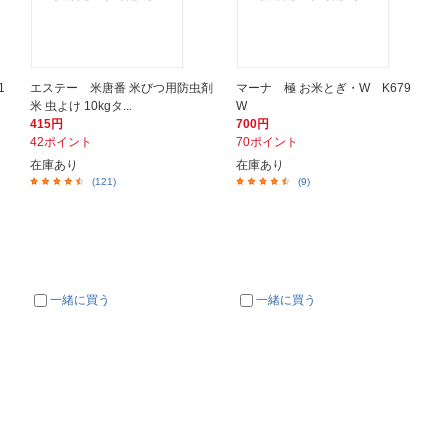
1
エステー 米唐番 米びつ用防虫剤
マーナ 極 お米とぎ・W K679
米 虫よけ 10kgタ...
W
415円
700円
42ポイント
70ポイント
在庫あり
在庫あり
(121)
(9)
一緒に買う
一緒に買う