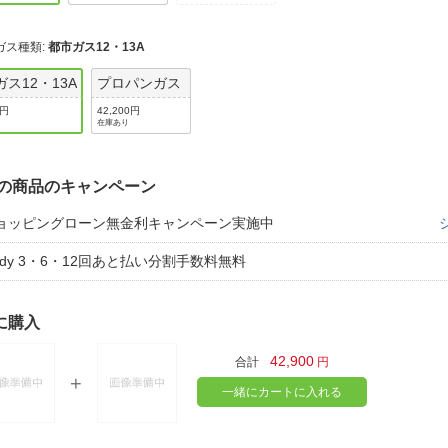
ガス種類
:
都市ガス12・13A
ス12・13A
プロパンガス
0円
42,200円
在庫あり
の商品のキャンペーン
ョッピングローン無金利キャンペーン実施中
aidy 3・6・12回あと払い分割手数料無料
に購入
42,900
合計
円
一緒にカートに入れる