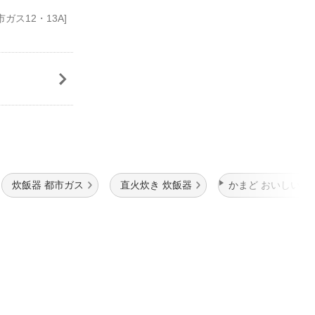
市ガス12・13A]
炊飯器 都市ガス
直火炊き 炊飯器
かまど おいしい