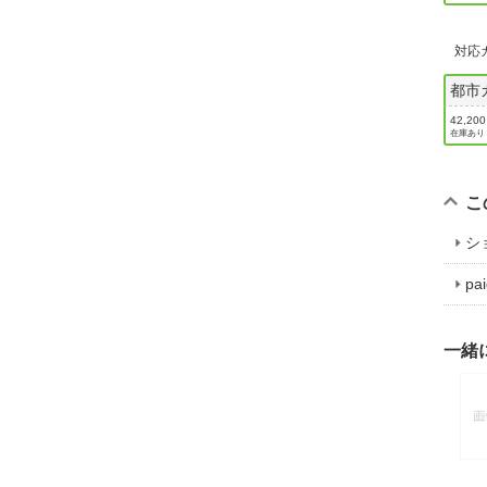
対応
都市ガ
42,20
在庫あり
こ
シ
p
一緒