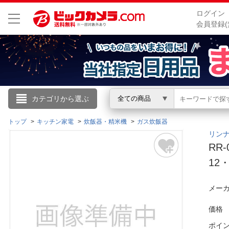
ログイン
会員登録(
こんにちは
カテゴリから選ぶ
全ての商品
ログイン
トップ
キッチン家電
炊飯器・精米機
ガス炊飯器
リンナ
RR
新規会員登録
12・
会員メニュー
メーカ
お買いもの履歴
価格
閲覧履歴
ポイ