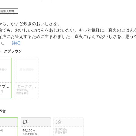
法
よくある質問・お問合せ
I
ご利用規約
から、かまど炊きのおいしさを。
前でも、おいしいごはんをあじわいたい。もっと気軽に、直火のごはん
な声にお答えするために生まれました。直火ごはんのおいしさを、思う
さい。
詳細
E
ダークブラウン
クブラ
ダークグレ
ー
選択可能な
0円
商品を表示
:
5合
1升
3合
選択可能な
0円
44,100円
商品を表示
入荷次第出荷