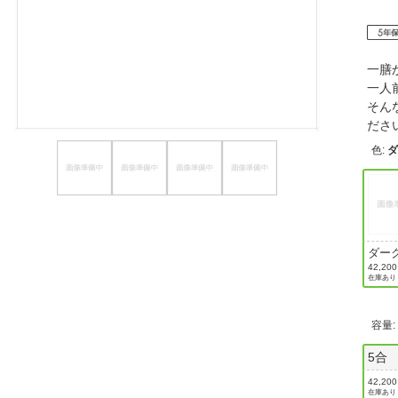
ほしいもの
お知らせ
一膳
一人
そん
だ
色
:
ダー
ウン
42,20
在庫あり
容量
5合
42,20
在庫あり