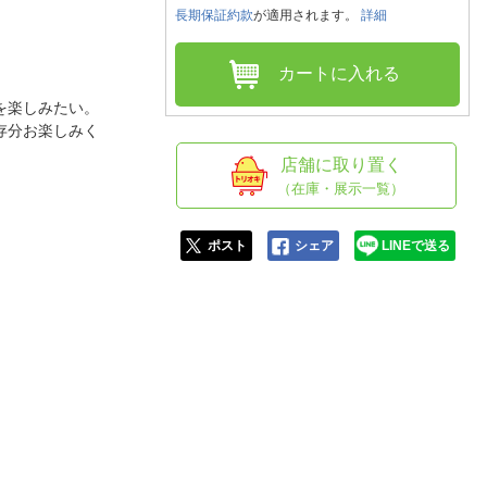
人窓口
長期保証約款
が適用されます。
詳細
R情報
カートに入れる
を楽しみたい。
存分お楽しみく
nglish / 中文
店舗に取り置く
（在庫・展示一覧）
ポスト
シェア
LINEで送る