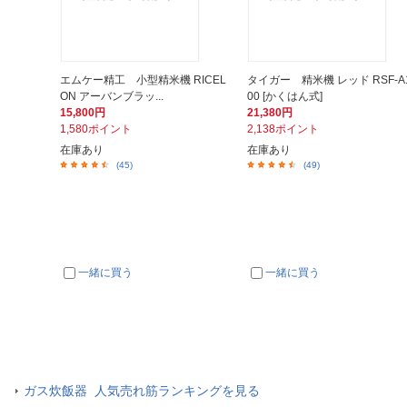
エムケー精工 小型精米機 RICEL
タイガー 精米機 レッド RSF-A
ON アーバンブラッ...
00 [かくはん式]
15,800円
21,380円
1,580ポイント
2,138ポイント
在庫あり
在庫あり
(45)
(49)
一緒に買う
一緒に買う
ガス炊飯器 人気売れ筋ランキングを見る