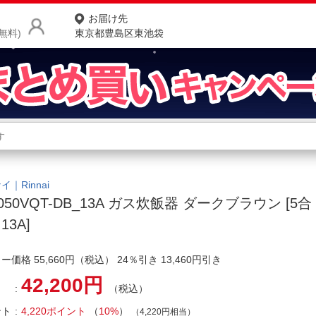
お届け先
無料)
東京都豊島区東池袋
商品をさがす
ランキングからさがす
ネ
カテゴリ一覧からさがす
ポ
イ｜Rinnai
-050VQT-DB_13A ガス炊飯器 ダークブラウン [5
店
13A]
お
ー価格 55,660円（税込） 24％引き 13,460円引き
お客様サポート
42,200円
（税込）
ご利用ガイド
ント
4,220ポイント
（
10%
）
（4,220円相当）