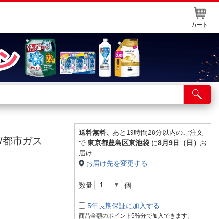
カート
店舗サービス
ット取り置き
イントカードWEB登録
送料無料、
あと19時間28分以内のご注文
合 /都市ガス
で
東京都豊島区東池袋
に
8月9日（日）
お
舗情報・店舗一覧
届け
お届け先を変更する
取り寄せ品入荷状況照会
数量
個
5年長期保証に加入する
商品金額のポイント5%分で加入できます。