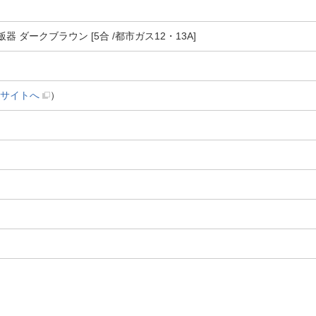
ス炊飯器 ダークブラウン [5合 /都市ガス12・13A]
サイトへ
）