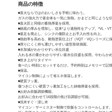
商品の特徴
■直火ならではのおいしさを手軽に味わう。
ガスの強火力で釜全体を一気に加熱。かまどと同じような
■直火匠と同様の蓄熱厚釜を採用。
■鍋底の厚みを増加し、従来*より過熱性をアップ。*VL・V
■釜足を廃止し、シンクの傷防止とお手入れ性を向上。
■熱効率を高める、耐熱塗装仕上げ（VQT・VQシリーズに
■滑りにくく持ち運びしやすい波型形状側面。
■水加減がわかりやすい水位目盛
入れる水の量がわかりやすい釜水位目盛を採用。やわらか
■炊き上がりタイマー
食べたい時刻にセットするだけ。予約時刻はメモリーで記
■保温。
マイコン制御によって省エネ保温します。
■硬質フッ素。
傷つきにくい硬質フッ素加工をした鋳物厚釜を採用。
■お好み炊飯調節機能。
お好みに合わせて16段階の焦げ目調節が可能。
■洗米すぐ・浸し米
マイコン・サーミスター制御で炊飯をコントロールします