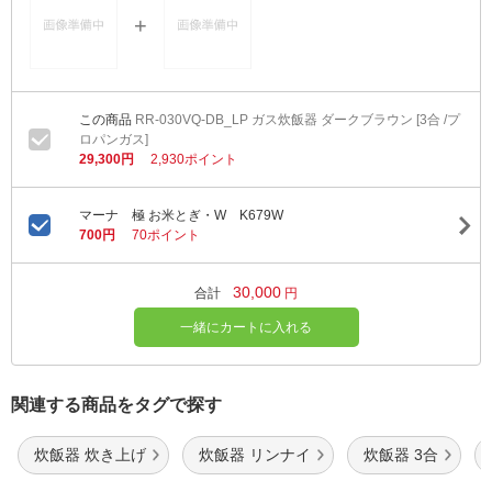
RR-030VQ-DB_LP ガス炊飯器 ダークブラウン [3合 /プ
ロパンガス]
29,300円
2,930ポイント
マーナ 極 お米とぎ・W K679W
700円
70ポイント
30,000
合計
円
一緒にカートに入れる
関連する商品をタグで探す
炊飯器 炊き上げ
炊飯器 リンナイ
炊飯器 3合