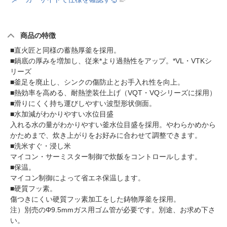
商品の特徴
■直火匠と同様の蓄熱厚釜を採用。
■鍋底の厚みを増加し、従来*より過熱性をアップ。*VL・VTKシ
リーズ
■釜足を廃止し、シンクの傷防止とお手入れ性を向上。
■熱効率を高める、耐熱塗装仕上げ（VQT・VQシリーズに採用）
■滑りにくく持ち運びしやすい波型形状側面。
■水加減がわかりやすい水位目盛
入れる水の量がわかりやすい釜水位目盛を採用。やわらかめから
かためまで、炊き上がりをお好みに合わせて調整できます。
■洗米すぐ・浸し米
マイコン・サーミスター制御で炊飯をコントロールします。
■保温。
マイコン制御によって省エネ保温します。
■硬質フッ素。
傷つきにくい硬質フッ素加工をした鋳物厚釜を採用。
注）別売のΦ9.5mmガス用ゴム管が必要です。別途、お求め下さ
い。