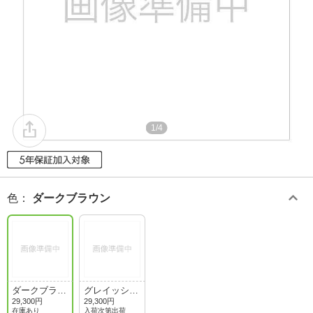
1/4
色
：
ダークブラウン
ダークブラウ
グレイッシュ
ン
ホワイト
29,300円
29,300円
在庫あり
入荷次第出荷