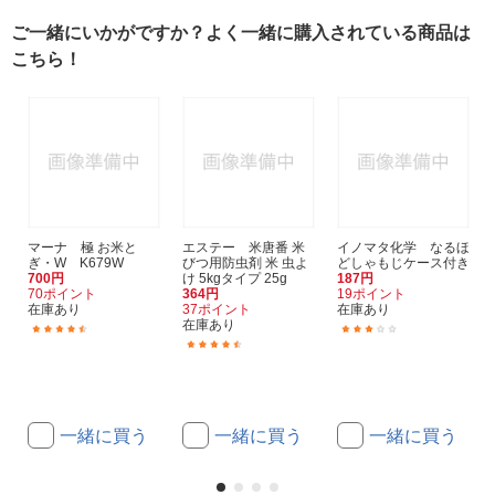
ご一緒にいかがですか？よく一緒に購入されている商品は
こちら！
マーナ 極 お米と
エステー 米唐番 米
イノマタ化学 なるほ
ぎ・W K679W
びつ用防虫剤 米 虫よ
どしゃもじケース付き
700円
け 5kgタイプ 25g
187円
70ポイント
364円
19ポイント
在庫あり
37ポイント
在庫あり
在庫あり
(9)
(2)
(163)
一緒に買う
一緒に買う
一緒に買う