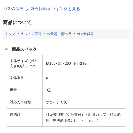
ガス炊飯器 人気売れ筋ランキングを見る
商品について
トップ
キッチン家電
炊飯器・精米機
ガス炊飯器
商品スペック
本体サイズ（幅×
幅259×高さ260×奥行235mm
高さ×奥行）mm
本体重量
4.1kg
容量
3合
対応ガス種類
プロパンガス
付属品
取扱説明書（保証書付）・計量カップ（精白米
用・無洗米用各1 個）・しゃもじ