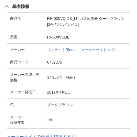
基本情報
商品名
RR-030VQ-DB_LP ガス炊飯器 ダークブラウン
[3合 /プロパンガス]
型番
RR030VQDB
メーカー
リンナイ｜Rinnai
（
メーカーサイトへ
）
商品コード
6759375
メーカー希望小売
37,950円（税込）
価格
メーカー発売日
2019年4月1日
色
ダークブラウン
メーカー
1年
保証年数
メーカーサイトで仕様を確認する