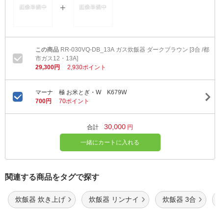
RR-030VQ-DB_13A ガス炊飯器 ダークブラウン [3合 /都
市ガス12・13A]
29,300円
2,930ポイント
マーナ 極 お米とぎ・W K679W
700円
70ポイント
30,000
合計
円
一緒にカートに入れる
関連する商品をタグで探す
炊飯器 炊き上げ
炊飯器 リンナイ
炊飯器 3合