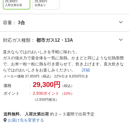
ン
ホワイト
29,300円
29,300円
入荷次第出荷
在庫あり
容量
：
3合
対応ガス種類
：
都市ガス12・13A
直火ならではのおいしさを手軽に味わう。
ガスの強火力で釜全体を一気に加熱。かまどと同じような伝熱形態
で、お米一粒一粒に熱を行き渡らせて、炊き上げます。直火炊きな
らではのおいしさをお楽しみください。
詳細
メーカー価格 37,950円（税込） 22%引き 8,650円引き
29,300円
価格
（税込）
ポイント
2,930ポイント
（
10%
）
（2,930円相当）
送料無料、
入荷次第出荷
約２～３週間で出荷予定
お届け先を変更する