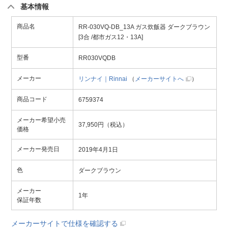
基本情報
商品名
RR-030VQ-DB_13A ガス炊飯器 ダークブラウン
[3合 /都市ガス12・13A]
型番
RR030VQDB
メーカー
リンナイ｜Rinnai
（
メーカーサイトへ
）
商品コード
6759374
メーカー希望小売
37,950円（税込）
価格
メーカー発売日
2019年4月1日
色
ダークブラウン
メーカー
1年
保証年数
メーカーサイトで仕様を確認する