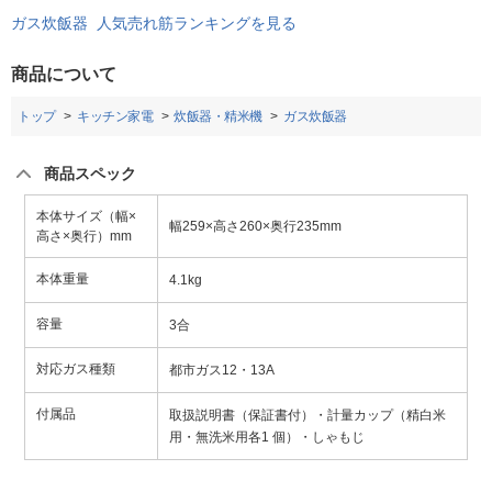
ガス炊飯器 人気売れ筋ランキングを見る
商品について
トップ
キッチン家電
炊飯器・精米機
ガス炊飯器
商品スペック
本体サイズ（幅×
幅259×高さ260×奥行235mm
高さ×奥行）mm
本体重量
4.1kg
容量
3合
対応ガス種類
都市ガス12・13A
付属品
取扱説明書（保証書付）・計量カップ（精白米
用・無洗米用各1 個）・しゃもじ