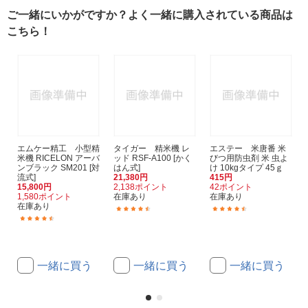
ご一緒にいかがですか？よく一緒に購入されている商品は
こちら！
エムケー精工 小型精
タイガー 精米機 レ
エステー 米唐番 米
米機 RICELON アーバ
ッド RSF-A100 [かく
びつ用防虫剤 米 虫よ
ンブラック SM201 [対
はん式]
け 10kgタイプ 45ｇ
流式]
21,380円
415円
15,800円
2,138ポイント
42ポイント
1,580ポイント
在庫あり
在庫あり
在庫あり
(49)
(121)
(45)
一緒に買う
一緒に買う
一緒に買う