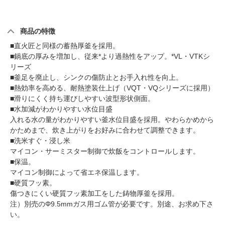
商品の特徴
■直火匠と同様の蓄熱厚釜を採用。
■鍋底の厚みを増加し、従来*より過熱性をアップ。*VL・VTKシ
リーズ
■釜足を廃止し、シンクの傷防止とお手入れ性を向上。
■熱効率を高める、耐熱塗装仕上げ（VQT・VQシリーズに採用）
■滑りにくく持ち運びしやすい波型形状側面。
■水加減がわかりやすい水位目盛
入れる水の量がわかりやすい釜水位目盛を採用。やわらかめから
かためまで、炊き上がりをお好みに合わせて調整できます。
■洗米すぐ・浸し米
マイコン・サーミスター制御で炊飯をコントロールします。
■保温。
マイコン制御によって省エネ保温します。
■硬質フッ素。
傷つきにくい硬質フッ素加工をした鋳物厚釜を採用。
注）別売のΦ9.5mmガス用ゴム管が必要です。別途、お求め下さ
い。