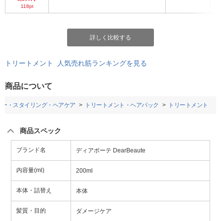
118pt
詳しく比較する
トリートメント 人気売れ筋ランキングを見る
商品について
プー・スタイリング・ヘアケア
トリートメント・ヘアパック
トリートメント
商品スペック
ブランド名
ディアボーテ DearBeaute
内容量(ml)
200ml
本体・詰替え
本体
髪質・目的
ダメージケア