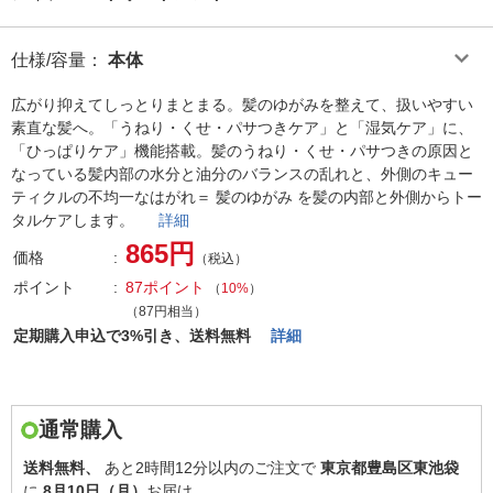
仕様/容量
：
本体
広がり抑えてしっとりまとまる。髪のゆがみを整えて、扱いやすい
素直な髪へ。「うねり・くせ・パサつきケア」と「湿気ケア」に、
「ひっぱりケア」機能搭載。髪のうねり・くせ・パサつきの原因と
なっている髪内部の水分と油分のバランスの乱れと、外側のキュー
ティクルの不均一なはがれ＝ 髪のゆがみ を髪の内部と外側からトー
タルケアします。
詳細
865円
価格
（税込）
ポイント
87ポイント
（
10%
）
（87円相当）
定期購入申込で3%引き、送料無料
詳細
通常購入
送料無料、
あと
2時間12分以内
のご注文で
東京都豊島区東池袋
に
8月10日（月）
お届け