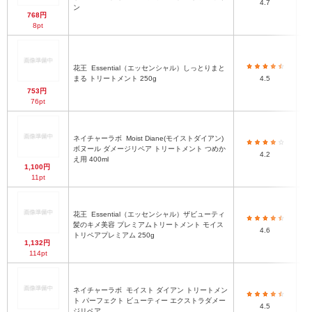
4.7
ン 
ン
768円
8pt
花王
Essential（エッセンシャル）しっとりまと
エ
まる トリートメント 250g
4.5
753円
76pt
ネイチャーラボ
Moist Diane(モイストダイアン)
モ
ボヌール ダメージリペア トリートメント つめか
4.2
ン 
え用 400ml
1,100円
11pt
花王
Essential（エッセンシャル）ザビューティ
エ
髪のキメ美容 プレミアムトリートメント モイス
4.6
トリペアプレミアム 250g
1,132円
114pt
ネイチャーラボ
モイスト ダイアン トリートメン
モ
ト パーフェクト ビューティー エクストラダメー
4.5
ン 
ジリペア