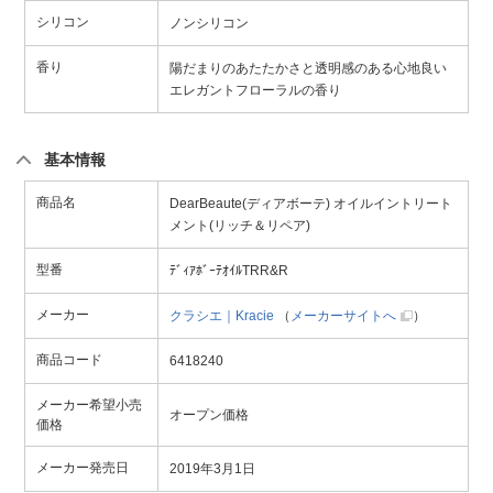
シリコン
ノンシリコン
香り
陽だまりのあたたかさと透明感のある心地良い
エレガントフローラルの香り
基本情報
商品名
DearBeaute(ディアボーテ) オイルイントリート
メント(リッチ＆リペア)
型番
ﾃﾞｨｱﾎﾞｰﾃｵｲﾙTRR&R
メーカー
クラシエ｜Kracie
（
メーカーサイトへ
）
商品コード
6418240
メーカー希望小売
オープン価格
価格
メーカー発売日
2019年3月1日