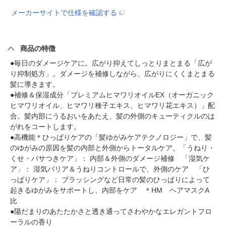
メーカーサイトで仕様を確認する
商品の特徴
●毎日のダメージケアに。広がり抑えてしっとりまとまる「広が
り抑制処方」。ダメージを補修しながら、広がりにくくまとまる
髪に導きます。
●補修＆保湿成分「プレミアムヒマワリオイルEX（オーガニック
ヒマワリオイル、ヒマワリ種子エキス、ヒマワリ花エキス）」配
合。髪内部にうるおいをあたえ、髪の外側のキューティクルのは
がれをコートします。
●高機能＊ひっぱりケアの「髪ゆがみケアテクノロジー」で、髪
のゆがみの原因を髪の内部と外側からトータルケア。「うねり・
くせ・パサつきケア」： 内部＆外側のダメージ補修 「湿気ケ
ア」： 湿気バリア＆うねりコントロールで、外側のケア 「ひ
っぱりケア」： ブラッシングなど日常の髪のひっぱりによって
起きるゆがみをサポートし、内部をケア ＊HM ヘアマスクA
比
●陽だまりのあたたかさと透き通ってさわやかなエレガントフロ
ーラルの香り