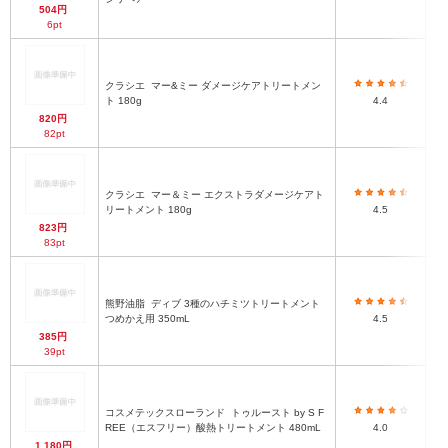
504円
6pt
クラシエ
マー&ミー ダメージケアトリートメン
ト 180g
4.4
820円
82pt
クラシエ
マー＆ミー エクストラダメージケアト
リートメント 180g
4.5
823円
83pt
熊野油脂
ディブ 3種のハチミツトリートメント
つめかえ用 350mL
4.5
385円
39pt
コスメテックスローランド
トゥルースト by S F
REE（エスフリー）酸熱トリートメント 480mL
4.0
1,180円