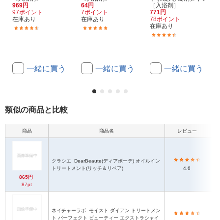
969円
64円
［入浴剤］
97ポイント
7ポイント
771円
在庫あり
在庫あり
78ポイント
在庫あり
(20)
(5)
(14)
一緒に買う
一緒に買う
一緒に買う
類似の商品と比較
商品
商品名
レビュー
クラシエ
DearBeaute(ディアボーテ) オイルイン
トリートメント(リッチ＆リペア)
4.6
865円
87pt
ネイチャーラボ
モイスト ダイアン トリートメン
モ
ト パーフェクト ビューティー エクストラシャイ