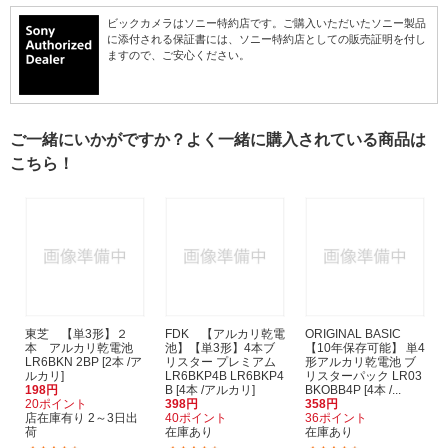
ビックカメラはソニー特約店です。ご購入いただいたソニー製品
に添付される保証書には、ソニー特約店としての販売証明を付し
ますので、ご安心ください。
ご一緒にいかがですか？よく一緒に購入されている商品は
こちら！
東芝 【単3形】２
FDK 【アルカリ乾電
ORIGINAL BASIC
本 アルカリ乾電池
池】【単3形】4本ブ
【10年保存可能】 単4
LR6BKN 2BP [2本 /ア
リスター プレミアム
形アルカリ乾電池 ブ
ルカリ]
LR6BKP4B LR6BKP4
リスターパック LR03
198円
B [4本 /アルカリ]
BKOBB4P [4本 /...
20ポイント
398円
358円
店在庫有り 2～3日出
40ポイント
36ポイント
荷
在庫あり
在庫あり