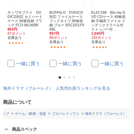
サンワサプライ DV
BUFFALO DVD/CD
ELECOM Blu-ray D
D/CD対応 セミハード
対応 ファイルケース
VD CDケース 48枚収
ケース 96枚収納 ブラ
ブックタイプ 96枚収
納 不織布ファイル イ
ック FCD-WL96BK
納 ブルー BSCD01F9
ンデックスラベル付
863円
6BL
ストッパー付 ...
87ポイント
957円
1,045円
在庫あり
96ポイント
105ポイント
在庫あり
在庫あり
(21)
(46)
(69)
一緒に買う
一緒に買う
一緒に買う
海外ドラマ（ブルーレイ） 人気売れ筋ランキングを見る
商品について
トップ
ゲーム・映画・音楽
ブルーレイソフト
海外ドラマ（ブルーレイ）
商品スペック