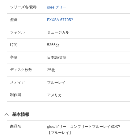
シリーズ名/愛称
glee
グリー
型番
FXXSA-67705?
ジャンル
ミュージカル
時間
5355分
字幕
日本語/英語
ディスク枚数
25枚
メディア
ブルーレイ
制作国
アメリカ
基本情報
商品名
glee/グリー コンプリートブルーレイBOX?
【ブルーレイ】