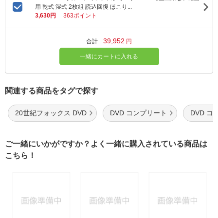
用 乾式 湿式 2枚組 読込回復 ほこり...
3,630円
363ポイント
39,952
合計
円
一緒にカートに入れる
関連する商品をタグで探す
20世紀フォックス DVD
DVD コンプリート
DVD 
ご一緒にいかがですか？よく一緒に購入されている商品は
こちら！