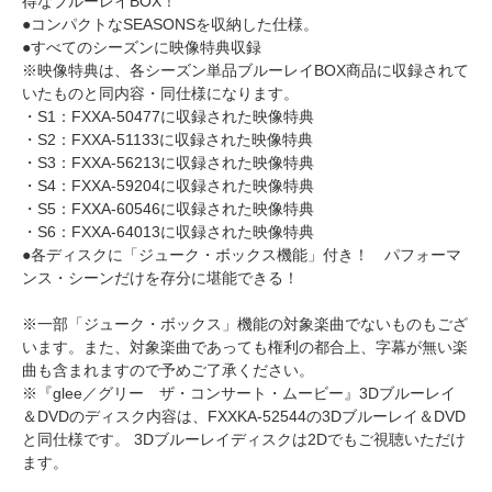
得なブルーレイBOX！
●コンパクトなSEASONSを収納した仕様。
●すべてのシーズンに映像特典収録
※映像特典は、各シーズン単品ブルーレイBOX商品に収録されて
いたものと同内容・同仕様になります。
・S1：FXXA-50477に収録された映像特典
・S2：FXXA-51133に収録された映像特典
・S3：FXXA-56213に収録された映像特典
・S4：FXXA-59204に収録された映像特典
・S5：FXXA-60546に収録された映像特典
・S6：FXXA-64013に収録された映像特典
●各ディスクに「ジューク・ボックス機能」付き！ パフォーマ
ンス・シーンだけを存分に堪能できる！
※一部「ジューク・ボックス」機能の対象楽曲でないものもござ
います。また、対象楽曲であっても権利の都合上、字幕が無い楽
曲も含まれますので予めご了承ください。
※『glee／グリー ザ・コンサート・ムービー』3Dブルーレイ
＆DVDのディスク内容は、FXXKA-52544の3Dブルーレイ＆DVD
と同仕様です。 3Dブルーレイディスクは2Dでもご視聴いただけ
ます。