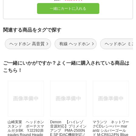
一緒にカートに入れる
関連する商品をタグで探す
ヘッドホン 高音質
有線 ヘッドホン
ヘッドホン ミ
ご一緒にいかがですか？よく一緒に購入されている商品は
こちら！
山崎実業 ヘッドホン
Denon 【ハイレゾ
マランツ ネットワー
スタンド ボーテスマ
音源対応】プリメイン
クCDレシーバー mar
ルガタBK YJ2292(B
アンプ PMA-2500N
antz シルバーゴール
eautes Round Headp
E SP [DAC機能対応 /
ド M-CR612/FN [Blue