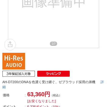
1/7
AH-D7200のDNAを色濃く受け継ぐ、ゼブラウッド採用の弟機
詳
細
63,360円
価格
（税込）
[お安くなりました]
ポイント
6,336ポイント
（
10%
）