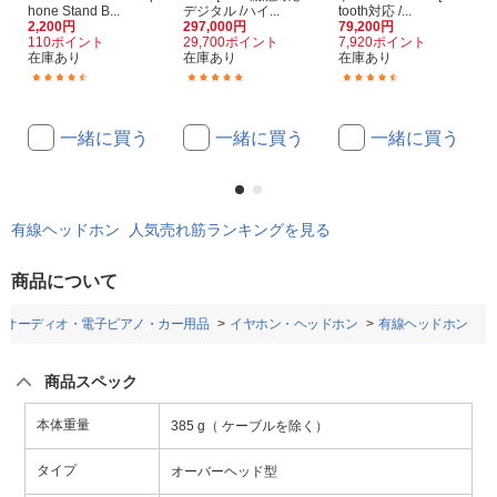
hone Stand B...
デジタル /ハイ...
tooth対応 /...
2,200円
297,000円
79,200円
110ポイント
29,700ポイント
7,920ポイント
在庫あり
在庫あり
在庫あり
(14)
(13)
(115)
一緒に買う
一緒に買う
一緒に買う
有線ヘッドホン 人気売れ筋ランキングを見る
商品について
オーディオ・電子ピアノ・カー用品
イヤホン・ヘッドホン
有線ヘッドホン
商品スペック
本体重量
385 g（ ケーブルを除く）
タイプ
オーバーヘッド型