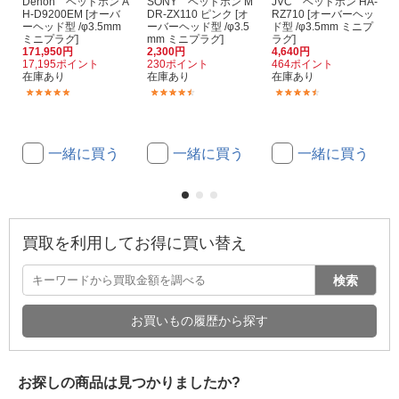
Denon ヘッドホン A
SONY ヘッドホン M
JVC ヘッドホン HA-
H-D9200EM [オーバ
DR-ZX110 ピンク [オ
RZ710 [オーバーヘッ
ーヘッド型 /φ3.5mm
ーバーヘッド型 /φ3.5
ド型 /φ3.5mm ミニプ
ミニプラグ]
mm ミニプラグ]
ラグ]
171,950円
2,300円
4,640円
17,195ポイント
230ポイント
464ポイント
在庫あり
在庫あり
在庫あり
(2)
(216)
(47)
一緒に買う
一緒に買う
一緒に買う
買取を利用してお得に買い替え
検索
お買いもの履歴から探す
お探しの商品は見つかりましたか?