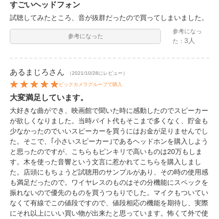
すごいヘッドフォン
試聴してみたところ、音が抜群だったので買ってしまいました。
参考になっ
参考になった
3人
た：
あるまじろ
さん
（2021/10/28にレビュー）
ビックカメラグループで購入
大変満足しています。
大好きな曲ができ、映画館で聞いた時に感動したのでスピーカー
が欲しくなりました。当時バイト代もそこまで多くなく、貯金も
少なかったのでいいスピーカーを買うにはお金が足りませんでし
た。そこで、｢小さいスピーカー｣であるヘッドホンを購入しよう
と思ったのですが、こちらもピンキリで高いものは20万もしま
す。木を使った音響という文言に惹かれてこちらを購入しまし
た。店頭にもちょうど試聴用のサンプルがあり、その時の使用感
も満足だったので。ワイヤレスのものはその分機能にスペックを
振れないので優先のものを買うつもりでした。マイクもついてい
なくて有線でこの値段ですので、値段相応の機能を期待し、実際
にそれ以上にいい買い物が出来たと思っています。怖くて外で使