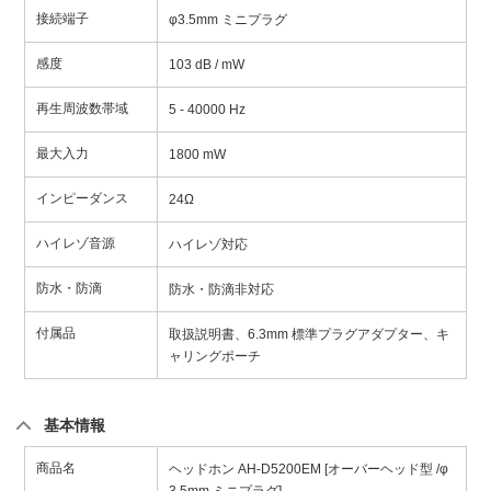
接続端子
φ3.5mm ミニプラグ
感度
103 dB / mW
再生周波数帯域
5 - 40000 Hz
最大入力
1800 mW
インピーダンス
24Ω
ハイレゾ音源
ハイレゾ対応
防水・防滴
防水・防滴非対応
付属品
取扱説明書、6.3mm 標準プラグアダプター、キ
ャリングポーチ
基本情報
商品名
ヘッドホン AH-D5200EM [オーバーヘッド型 /φ