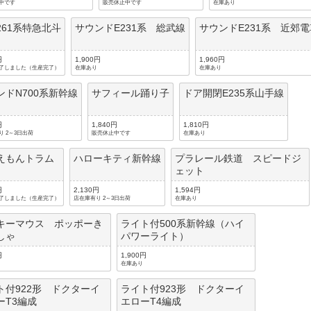
中です
販売休止中です
在庫あり
261系特急北斗
サウンドE231系 総武線
サウンドE231系 近郊
円
1,900円
1,960円
了しました（生産完了）
在庫あり
在庫あり
ンドN700系新幹線
サフィール踊り子
ドア開閉E235系山手線
円
1,840円
1,810円
り 2～3日出荷
販売休止中です
在庫あり
えもんトラム
ハローキティ新幹線
プラレール鉄道 スピードジ
ェット
円
2,130円
1,594円
了しました（生産完了）
店在庫有り 2～3日出荷
在庫あり
キーマウス ポッポーき
ライト付500系新幹線（ハイ
しゃ
パワーライト）
円
1,900円
在庫あり
ト付922形 ドクターイ
ライト付923形 ドクターイ
ーT3編成
エローT4編成