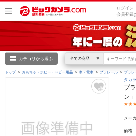
ログイン
会員登録(
こんにちは
カテゴリから選ぶ
全ての商品
ログイン
トップ
おもちゃ・ホビー・ベビー用品
車・電車
プラレール
プラレ
タカラ
プラ
新規会員登録
ン」
会員メニュー
メーカ
お買いもの履歴
価格
閲覧履歴