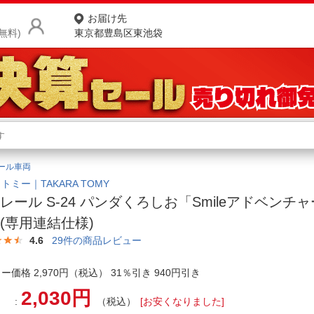
お届け先
無料)
東京都豊島区東池袋
商品をさがす
ランキングからさがす
ネ
ール車両
カテゴリ一覧からさがす
ポ
トミー｜TAKARA TOMY
レール S-24 パンダくろしお「Smileアドベンチ
店
(専用連結仕様)
お
4.6
29
件の商品レビュー
お客様サポート
ー価格 2,970円（税込） 31％引き 940円引き
2,030円
ご利用ガイド
（税込）
[お安くなりました]