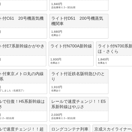
円
1,840円
店在庫有り 2～3日出荷
ト付C61 20号機蒸気機
ライト付D51 200号機蒸気
機関車
円
1,680円
在庫あり
ト付E7系新幹線かがやき
ライト付N700A新幹線
ライト付N700系
ほ・さくら
円
1,930円
1,840円
在庫あり
在庫あり
ト付東京メトロ丸の内線
ライト付近鉄名阪特急ひのと
0系
り
円
1,910円
了しました（生産完了）
在庫あり
ルで往復！H5系新幹線は
レールで速度チェンジ！！E5
さ
系新幹線はやぶさ
円
2,030円
り 2～3日出荷
店在庫有り 2～3日出荷
ルで速度チェンジ！！超
ロングコンテナ列車
京成スカイライナー