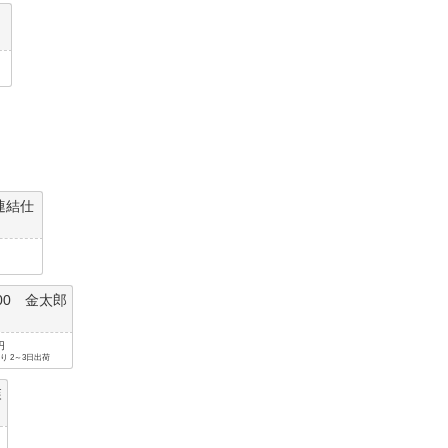
連結仕
500 金太郎
円
り 2～3日出荷
森