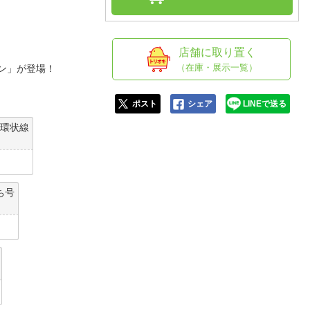
人窓口
R情報
店舗に取り置く
（在庫・展示一覧）
レイン」が登場！
nglish / 中文
ポスト
シェア
LINEで送る
阪環状線
ち号