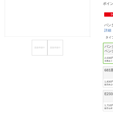
ポイ
ほしいもの
お知らせ
パン
詳細
タイ
パン
ベン
連結
2,030
在庫あり
68
1,830
販売休止
E2
1,710
販売を終