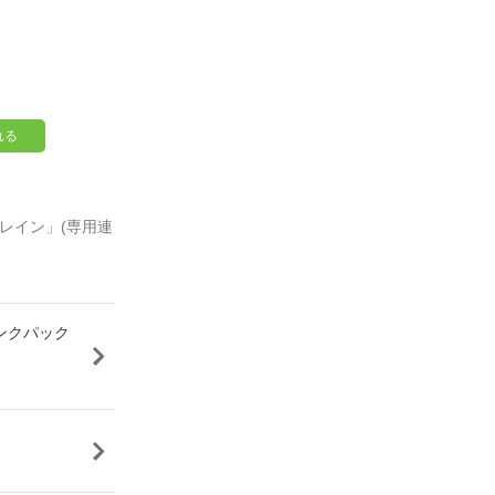
れる
トレイン」(専用連
ュリンクパック