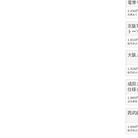
電導
2,030
在庫あり
京阪
トー
1,810
販売休止
大阪
1,529
販売休止
成田
仕様
1,980
店在庫有
西武鉄
1,694
販売休止