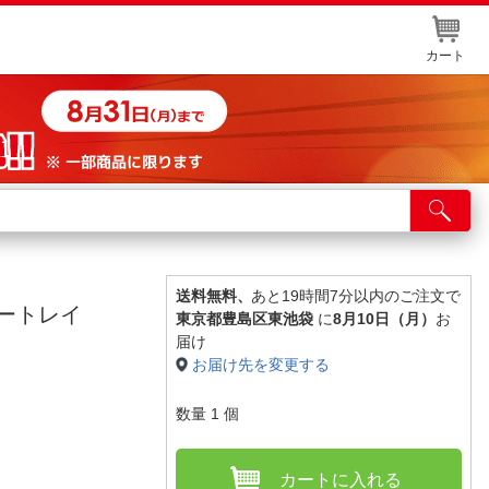
カート
店舗サービス
ット取り置き
イントカードWEB登録
送料無料、
あと19時間7分以内のご注文で
ャートレイ
東京都豊島区東池袋
に
8月10日（月）
お
舗情報・店舗一覧
届け
お届け先を変更する
取り寄せ品入荷状況照会
数量
1
個
カートに入れる