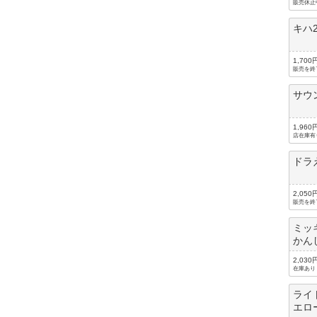
販売休止
キハ
1,700
販売を終
サウ
1,960
店在庫有
ドラ
2,050
販売を終
ミッ
かん
2,030
在庫あり
ライ
エロ