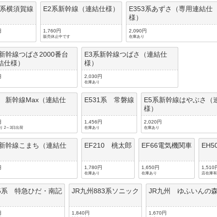
35系横須賀線
E2系新幹線（連結仕様）
E353系あずさ（専用連結仕
様）
円
1,760円
2,090円
販売休止中です
在庫あり
系新幹線つばさ2000番台
E3系新幹線つばさ（連結仕
結仕様）
様）
円
2,030円
在庫あり
系 新幹線Max（連結仕
E531系 常磐線
E5系新幹線はやぶさ（
様）
円
1,456円
2,020円
り 2～3日出荷
在庫あり
在庫あり
系新幹線こまち（連結仕
EF210 桃太郎
EF66電気機関車
EH
円
1,780円
1,650円
1,510
在庫あり
在庫あり
店在庫有
85系 特急ひだ・南記
JR九州883系ソニック
JR九州 ゆふいんの
円
1,840円
1,670円