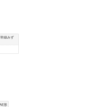
新幹線みず
AE形