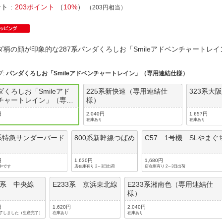
法
よくある質問・お問合せ
ント
203ポイント
（
10%
）
（203円相当）
I
ご利用規約
ダ柄の顔が印象的な287系パンダくろしお「Smileアドベンチャート
プ
:
パンダくろしお「Smileアドベンチャートレイン」（専用連結仕様）
E
ダくろしお「Smileアド
225系新快速（専用連結仕
323系大
チャートレイン」（専用
様）
仕様）
円
2,040円
1,657円
在庫あり
在庫あり
3系特急サンダーバード
800系新幹線つばめ
C57 1号機 SLやまぐ
円
1,630円
1,680円
中です
店在庫有り 2～3日出荷
店在庫有り 2～3日出荷
33系 中央線
E233系 京浜東北線
E233系湘南色（専用連結仕
様）
円
1,620円
2,040円
了しました（生産完了）
在庫あり
在庫あり