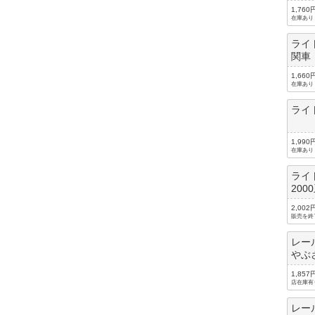
1,760
在庫あり
ライ
関車
1,660
在庫あり
ライ
1,990
在庫あり
ライ
200
2,002
販売を終
レー
やぶ
1,857
店在庫有
レー