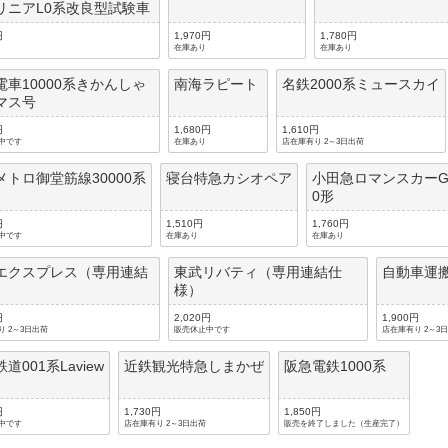
リニアL0系改良型試験車
円
1,970円
1,780円
在庫あり
在庫あり
電車10000系きかんしゃ
南海ラピート
名鉄2000系ミュースカイ
マス号
円
1,680円
1,610円
中です
在庫あり
店在庫有り 2～3日出荷
メトロ御堂筋線30000系
寝台特急カシオペア
小田急ロマンスカーGS
0形
円
1,510円
1,760円
中です
在庫あり
在庫あり
エクスプレス（専用連結
東武リバティ（専用連結仕
自動車運
）
様）
円
2,020円
1,900円
り 2～3日出荷
販売休止中です
店在庫有り 2～3
道001系Laview
近鉄観光特急しまかぜ
阪急電鉄1000系
円
1,730円
1,850円
中です
店在庫有り 2～3日出荷
販売を終了しました（生産完了）