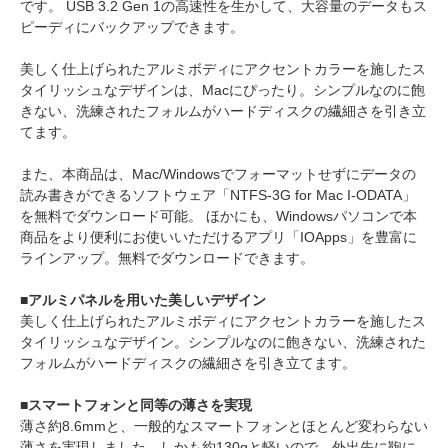
です。 USB 3.2 Gen 1の高速性を生かして、大容量のデータもス
ピーディにバックアップできます。
美しく仕上げられたアルミボディにアクセントカラーを施したス
タイリッシュなデザインは、Macにぴったり。シンプルなのに飽
きない、洗練されたフォルムがハードディスクの繊細さを引き立
てます。
また、本商品は、Mac/Windowsでフォーマットせずにデータの
読み書きができるソフトウェア「NTFS-3G for Mac I-ODATA」
を無料でダウンロード可能。 ほかにも、Windowsパソコンで本
商品をより便利にお使いいただけるアプリ「IOApps」を豊富に
ラインアップ。無料でダウンロードできます。
■アルミパネルを用いた美しいデザイン
美しく仕上げられたアルミボディにアクセントカラーを施したス
タイリッシュなデザイン。シンプルなのに飽きない、洗練された
フォルムがハードディスクの繊細さを引き立てます。
■スマートフォンと同等の薄さを実現
薄さ約8.6mmと、一般的なスマートフォンとほとんど変わらない
薄さを実現しました。しかも約130gと軽いので、外出先に鞄に