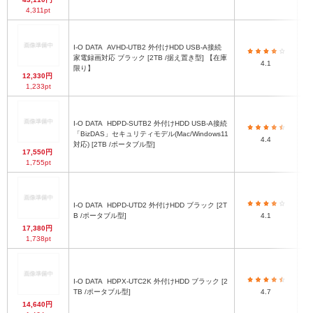
4,311pt
I-O DATA
AVHD-UTB2 外付けHDD USB-A接続
1
家電録画対応 ブラック [2TB /据え置き型] 【在庫
4.1
限り】
12,330円
1,233pt
I-O DATA
HDPD-SUTB2 外付けHDD USB-A接続
「BizDAS」セキュリティモデル(Mac/Windows11
4.4
1
対応) [2TB /ポータブル型]
17,550円
1,755pt
I-O DATA
HDPD-UTD2 外付けHDD ブラック [2T
B /ポータブル型]
4.1
17,380円
1,738pt
I-O DATA
HDPX-UTC2K 外付けHDD ブラック [2
TB /ポータブル型]
4.7
14,640円