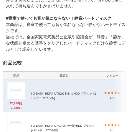
入れて持ち運んでもかさばりません。
■寝室で使っても音が気にならない！静音ハードディスク
本商品は、寝室で使っても音が気にならない静かなハードディス
クです。
当社では、全国家庭電気製品公正取引協議会が「静音」「静か」
な状態と定める基準をクリアしたハードディスクだけを静音モデ
ルとして認定しています。
商品比較
商品
商品名
レビュー
本
I-O DATA
HDPX-UTS2K 外付けHDD ブラック [2
TB /ポータブル型]
4.5
22,880円
2,288pt
I-O DATA
HDPX-UTA2.0K 外付けHDD ブラック
[2TB /ポータブル型]
4.5