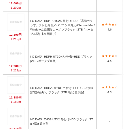
12,000円
1,200pt
I-O DATA
HDPT-UTS2K 外付けHDD 「高速カク
うす」テレビ録画／パソコン両対応(Chrome/Mac/
1
Windows11対応) カーボンブラック [2TB /ポータ
4.6
ブル型] 【在庫限り】
12,190円
1,219pt
I-O DATA
HDPH-UT2DKR 外付けHDD ブラック
×
[2TB /ポータブル型]
4.5
12,280円
1,228pt
×
I-O DATA
HDCZ-UT2KC 外付けHDD USB-A接続
家電録画対応 ブラック [2TB /据え置き型]
4.3
11,880円
×
1,188pt
I-O DATA
ZHD2-UTX2 外付けHDD ブラック [2T
7
-
B /据え置き型]
43,110円