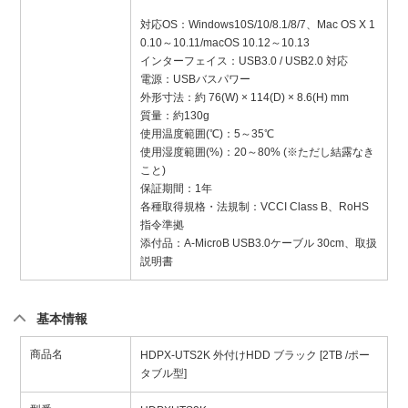
対応OS：Windows10S/10/8.1/8/7、Mac OS X 1
0.10～10.11/macOS 10.12～10.13
インターフェイス：USB3.0 / USB2.0 対応
電源：USBバスパワー
外形寸法：約 76(W) × 114(D) × 8.6(H) mm
質量：約130g
使用温度範囲(℃)：5～35℃
使用湿度範囲(%)：20～80% (※ただし結露なき
こと)
保証期間：1年
各種取得規格・法規制：VCCI Class B、RoHS
指令準拠
添付品：A-MicroB USB3.0ケーブル 30cm、取扱
説明書
基本情報
商品名
HDPX-UTS2K 外付けHDD ブラック [2TB /ポー
タブル型]