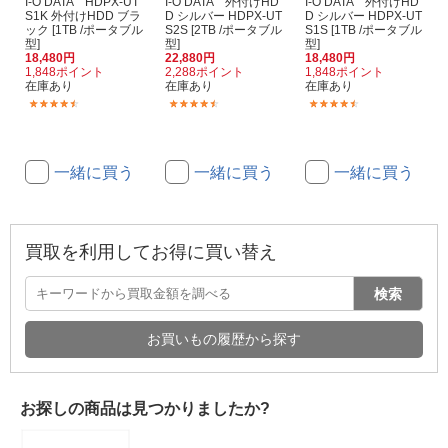
I-O DATA HDPX-UT
I-O DATA 外付けHD
I-O DATA 外付けHD
S1K 外付けHDD ブラ
D シルバー HDPX-UT
D シルバー HDPX-UT
ック [1TB /ポータブル
S2S [2TB /ポータブル
S1S [1TB /ポータブル
型]
型]
型]
18,480円
22,880円
18,480円
1,848ポイント
2,288ポイント
1,848ポイント
在庫あり
在庫あり
在庫あり
(13)
(22)
(13)
一緒に買う
一緒に買う
一緒に買う
買取を利用してお得に買い替え
検索
お買いもの履歴から探す
お探しの商品は見つかりましたか?