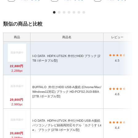
類似の商品と比較
商品
商品名
レビュー
本
I-O DATA
HDPX-UTS2K 外付けHDD ブラック [2
TB /ポータブル型]
4.5
22,880円
2,288pt
BUFFALO
外付けHDD USB-A接続 (Chrome/Mac/
7
Windows11対応) ブラック HD-PCFS2.0U3-BBA
4.6
[2TB /ポータブル型]
29,800円
2,980pt
I-O DATA
HDPH-UTV2K 外付けHDD USB-A接続
約
パソコン／テレビ録画両対応モデル「カクうす Lit
4.4
e」 ブラック [2TB /ポータブル型]
20,680円
2,068pt