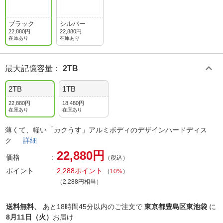
ブラック
シルバー
22,880円
22,880円
在庫あり
在庫あり
最大記憶容量
：
2TB
2TB
1TB
22,880円
18,480円
在庫あり
在庫あり
薄くて、軽い「カクうす」アルミボディのデザインハードディス
ク
詳細
22,880円
価格
（税込）
ポイント
2,288ポイント
（
10%
）
（2,288円相当）
送料無料、
あと
18時間45分以内
のご注文で
東京都豊島区東池袋
に
8月11日（火）
お届け