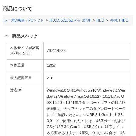
商品について
ソコン・周辺機器・PCソフト
HDD/SSD/USBメモリ関連
HDD
外付けHDD
商品スペック
本体サイズ(幅×高
76×114×8.6
さ×奥行)mm
本体重量
130g
最大記憶容量
2TB
対応OS
Windows10 S ※1/Windows10/Windows8.1/Win
dows8/Windows7 macOS 10.12～10.13/Mac O
SX 10.10～10.11備考※サポートソフトの対応O
S詳細は、各ソフトウェアのダウンロードページ
にてご確認ください。※USB 3.1 Gen 1（USB
3.0）でご使用いただくには、USBポートおよび
OSがUSB 3.1 Gen 1（USB 3.0）に対応してい
る必要があります。対応していない場合は、US