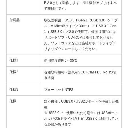
B 2.0として動作します。※1 添付アプリはすべ
て非対応です。
付属品
取扱説明書、USB 3.1 Gen 1（USB 3.0）ケーブ
ル（A-MicroBタイプ／30cm） ※ USB 3.1 Gen
1（USB 3.0）／2.0で使用可。備考 本商品には
サポートソフトCD-ROMは添付しておりませ
ん。ソフトウェアなどは当社サポートライブラ
リよりダウンロードしてください。
仕様1
使用温度範囲5～35℃
仕様2
各種取得規格・法規制VCCI Class B、RoHS指
令準拠
仕様3
フォーマットNTFS
仕様
対応機種：USB3.0 / USB2.0ポートを搭載した機
種
※USB3.0でご使用いただく場合にはUSBポート
およびOS(ドライバ含む)がUSB3.0に対応してい
る必要があります