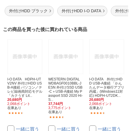
外付けHDD ブラック
外付けHDD I-O DATA
外付けH
この商品を買った後に買われている商品
I-O DATA HDPH-UT
WESTERN DIGITAL
I-O DATA 外付けHD
V2NV 外付けHDD US
WDBAGF0010BBL-J
D USB-A接続 「かん
B-A接続 パソコン／テ
ESN 外付けSSD USB
たんデータ移行アプリ
レビ録画両対応モデル
-C＋USB-A接続 My P
内蔵」(Windows11対
「カクうす Lit...
assport SSD 2020 Hi-
応) HDPH-UT2DK...
20,680円
S...
20,680円
2,068ポイント
37,744円
2,068ポイント
在庫あり
3,775ポイント
在庫あり
在庫あり
(32)
(6)
(55)
一緒に買う
一緒に買う
一緒に買う