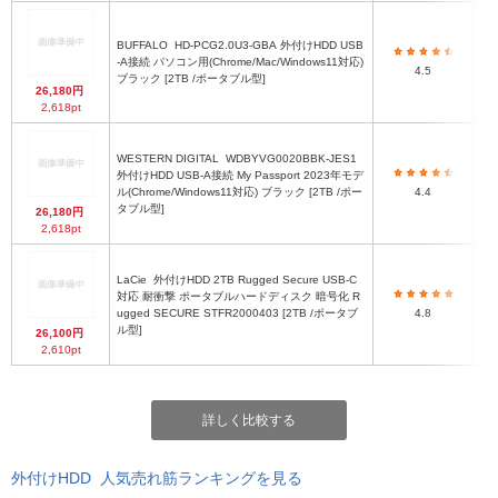
BUFFALO
HD-PCG2.0U3-GBA 外付けHDD USB
7
-A接続 パソコン用(Chrome/Mac/Windows11対応)
4.5
ブラック [2TB /ポータブル型]
26,180円
2,618pt
WESTERN DIGITAL
WDBYVG0020BBK-JES1
外付けHDD USB-A接続 My Passport 2023年モデ
ル(Chrome/Windows11対応) ブラック [2TB /ポー
4.4
タブル型]
26,180円
2,618pt
LaCie
外付けHDD 2TB Rugged Secure USB-C
対応 耐衝撃 ポータブルハードディスク 暗号化 R
幅8
ugged SECURE STFR2000403 [2TB /ポータブ
4.8
ル型]
26,100円
2,610pt
詳しく比較する
外付けHDD 人気売れ筋ランキングを見る