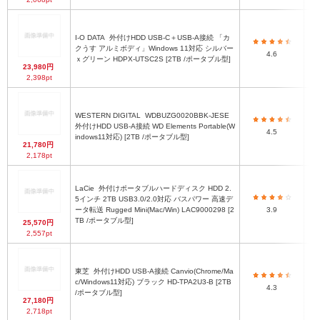
I-O DATA
外付けHDD USB-C＋USB-A接続 「カ
クうす アルミボディ」Windows 11対応 シルバー
4.6
ｘグリーン HDPX-UTSC2S [2TB /ポータブル型]
23,980円
2,398pt
WESTERN DIGITAL
WDBUZG0020BBK-JESE
外付けHDD USB-A接続 WD Elements Portable(W
4.5
indows11対応) [2TB /ポータブル型]
21,780円
2,178pt
LaCie
外付けポータブルハードディスク HDD 2.
5インチ 2TB USB3.0/2.0対応 バスパワー 高速デ
幅
ータ転送 Rugged Mini(Mac/Win) LAC9000298 [2
3.9
TB /ポータブル型]
25,570円
2,557pt
東芝
外付けHDD USB-A接続 Canvio(Chrome/Ma
c/Windows11対応) ブラック HD-TPA2U3-B [2TB
4.3
/ポータブル型]
27,180円
2,718pt